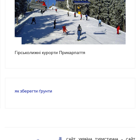
3
Гірськолижні курорти Прикарпаття
як зберегти ґрунти
САЙТ УКРАЇНА ТУРИСТИЧНА – САЙТ