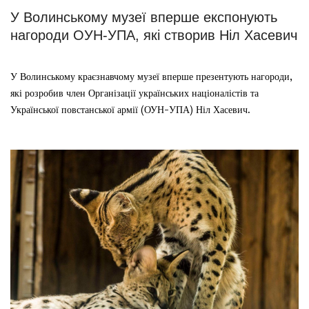
У Волинському музеї вперше експонують
нагороди ОУН-УПА, які створив Ніл Хасевич
У Волинському краєзнавчому музеї вперше презентують нагороди,
які розробив член Організації українських націоналістів та
Української повстанської армії (ОУН-УПА) Ніл Хасевич.