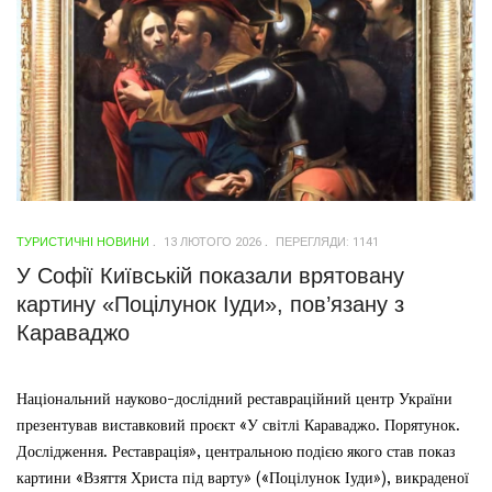
ТУРИСТИЧНІ НОВИНИ
13 ЛЮТОГО 2026
ПЕРЕГЛЯДИ: 1141
У Софії Київській показали врятовану
картину «Поцілунок Іуди», пов’язану з
Караваджо
Національний науково-дослідний реставраційний центр України
презентував виставковий проєкт «У світлі Караваджо. Порятунок.
Дослідження. Реставрація», центральною подією якого став показ
картини «Взяття Христа під варту» («Поцілунок Іуди»), викраденої