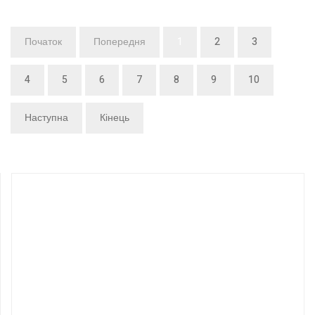
Початок
Попередня
1
2
3
4
5
6
7
8
9
10
Наступна
Кінець