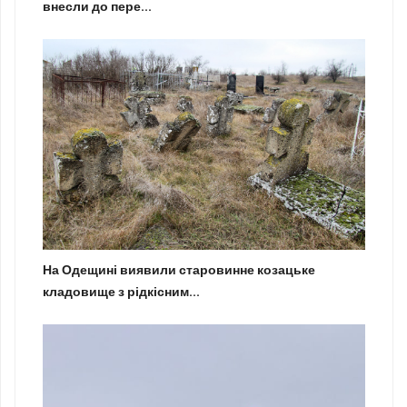
внесли до пере...
На Одещині виявили старовинне козацьке
кладовище з рідкісним...