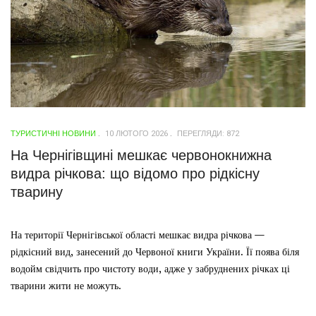
ТУРИСТИЧНІ НОВИНИ
10 ЛЮТОГО 2026
ПЕРЕГЛЯДИ: 872
На Чернігівщині мешкає червонокнижна
видра річкова: що відомо про рідкісну
тварину
На території Чернігівської області мешкає видра річкова —
рідкісний вид, занесений до Червоної книги України. Її поява біля
водойм свідчить про чистоту води, адже у забруднених річках ці
тварини жити не можуть.