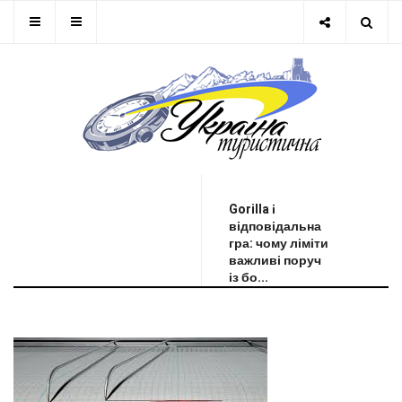
ОСТАННЯ НОВИНА
Gorilla і
відповідальна
гра: чому ліміти
важливі поруч
із бо...