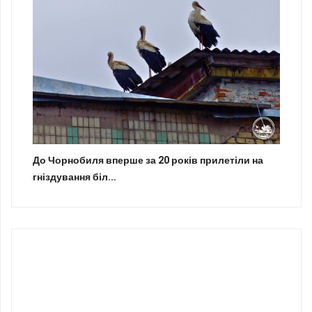
До Чорнобиля вперше за 20 років прилетіли на
гніздування біл...