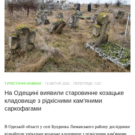
ТУРИСТИЧНІ НОВИНИ
15 КВІТНЯ 2026
ПЕРЕГЛЯДИ: 1251
На Одещині виявили старовинне козацьке
кладовище з рідкісними кам’яними
саркофагами
В Одеській області у селі Булдинка Лиманського району дослідники
віднайшли унікальне козацьке кладовище з рідкісними кам’яними