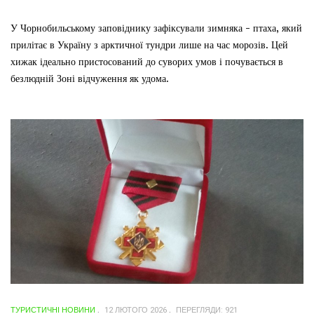
У Чорнобильському заповіднику зафіксували зимняка - птаха, який
прилітає в Україну з арктичної тундри лише на час морозів. Цей
хижак ідеально пристосований до суворих умов і почувається в
безлюдній Зоні відчуження як удома.
ТУРИСТИЧНІ НОВИНИ
12 ЛЮТОГО 2026
ПЕРЕГЛЯДИ: 921