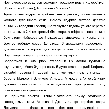
Чорноморське ведуться розкопки грецького порту Калос-Лімен
(Прекрасна Гавань), його площа близько 4 га.
Археологічні відкриття зроблені ще в десятку місць майже в
кожного тутешнього села. Всього відкрито півтора десятка
античних городищ і селищ, що тягнуться вздовж усього берега з
інтервалом в 2-4 км: грецькі біля моря, а скіфські - навпроти, з
боку степу. Найвідоміше й цікаве для відвідування - зміцнення
Беляус поблизу озера Донузлав. З знахідками археологів і
драматичною історією цих місць можна познайомитися в
Чорноморському історико-краєзнавчому музеї.
Збереглися й живі риси старовини (їх можна буквально
скуштувати). Мова йде про свіжу й дуже смачною рибі. Кефаль і
скумбрія восени і навесні йдуть косяками повз стрімчастих
берегів Малого і Великого Атлеша. А ловлять їх особливим
древнім способом - сетепод'емнимі пристроями типу
гігантських сіток-раколовок.
Всі примітні об'єкти Північно-західного Криму оголошено
заповідними: крім Атлеша і Джангуля, це верхів'я озера
Донузлав з багатою водно-болотною рослинністю і