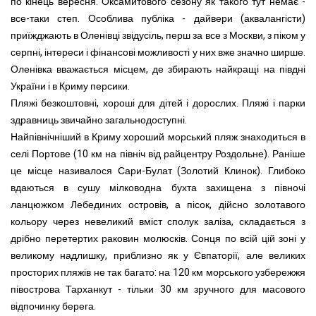
по кінець вересня. Оксамитового сезону як такого тут немає -
все-таки степ. Особлива публіка - дайвери (аквалангісти)
приїжджають в Оленівці звідусіль, перш за все з Москви, з піком у
серпні, інтереси і фінансові можливості у них вже значно ширше.
Оленівка вважається місцем, де збирають найкращі на півдні
України і в Криму персики.
Пляжі безкоштовні, хороші для дітей і дорослих. Пляжі і парки
здравниць звичайно загальнодоступні.
Найпівнічніший в Криму хороший морський пляж знаходиться в
селі Портове (10 км на північ від райцентру Роздольне). Раніше
це місце називалося Сари-Булат (Золотий Клинок). Глибоко
вдаються в сушу мілководна бухта захищена з півночі
ланцюжком Лебединих островів, а пісок, дійсно золотавого
кольору через невеликий вміст сполук заліза, складається з
дрібно перетертих раковин молюсків. Сонця по всій цій зоні у
великому надлишку, приблизно як у Євпаторії, але великих
просторих пляжів не так багато: на 120 км морського узбережжя
півострова Тарханкут - тільки 30 км зручного для масового
відпочинку берега.