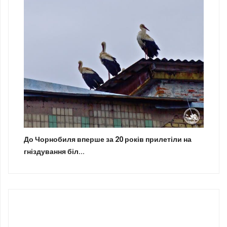
До Чорнобиля вперше за 20 років прилетіли на
гніздування біл...