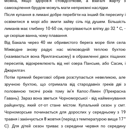
можна, якщо здоров'я стовідсоткове, а взагалі жарту з
самозцілення брудом можуть мати неприємні наслідки.
Після купання в лимані добре перебігти на інший бік пересипу і
освіжитися в морі або змити зайву сіль під душем. Більшість
лиманів має глибину 10-60 см, прогріваються влітку до 32 ° С, -
це скоріше ванна, чому плавання.
Від Бакала через 40 км обривистого берега море біля села
Міжводне знову радує нас мілководній теплою бухтою
(називається вона Ярилгачському) в обрамленні двох піщаних
пересипів, відокремлюють від неї озера Панське, або Сасик, і
Джарилгач.
Потім прямий берегової обрив розступається невеликою, але
зручною бухтою, що отримала від стародавніх греків дві з
половиною тисячі років тому ім'я Капос-Лімен (Прекрасна
Гавань). Зараз вона зветься Чорноморської - від найменування
райцентру, який от-от стане містом. Купальний сезон у смт.
Чорноморське починається для дорослих у середньому з 19
травня і закінчується 8 жовтня (період з температурою вище 17 °
С). Для дітей сезон триває з середини червня по середину