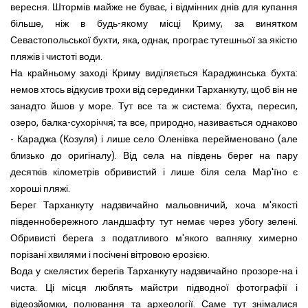
вересня. Штормів майже не буває, і відмінних днів для купання
більше, ніж в будь-якому місці Криму, за винятком
Севастопольської бухти, яка, однак, програє тутешньої за якістю
пляжів і чистоті води.
На крайньому заході Криму виділяється Караджинська бухта:
немов хтось відкусив трохи від серединки Тарханкуту, щоб він не
занадто йшов у море. Тут все та ж система: бухта, пересип,
озеро, балка-сухоріччя; та все, природно, називається однаково
- Караджа (Козуля) і лише село Оленівка перейменовано (але
близько до оригіналу). Від села на південь берег на пару
десятків кілометрів обривистий і лише біля села Мар'їно є
хороші пляжі.
Берег Тарханкуту надзвичайно мальовничий, хоча м'якості
південнобережного ландшафту тут немає через убогу зелені.
Обривисті берега з податливого м'якого вапняку химерно
порізані хвилями і посічені вітровою ерозією.
Вода у скелястих берегів Тарханкуту надзвичайно прозоре-на і
чиста. Ці місця люблять майстри підводної фотографії і
відеозйомки, полювання та археології. Саме тут знімалися