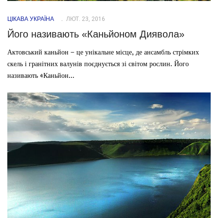
ЦІКАВА УКРАЇНА
ЛЮТ. 23, 2016
Його називають «Каньйоном Диявола»
Актовський каньйон – це унікальне місце, де ансамбль стрімких
скель і гранітних валунів поєднується зі світом рослин. Його
називають «Каньйон...