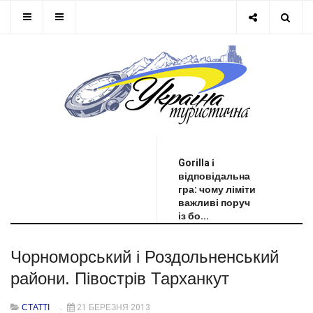
ОСТАННЯ НОВИНА
Gorilla і
відповідальна
гра: чому ліміти
важливі поруч
із бо...
Чорноморський і Роздольненський
райони. Півострів Тарханкут
СТАТТІ
21 БЕРЕЗНЯ 2013