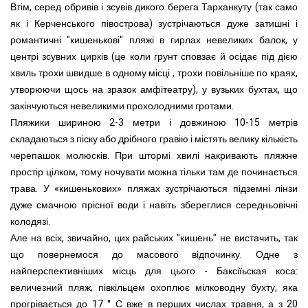
Втім, серед обривів і зсувів дикого берега Тарханкуту (так само
як і Керченського півострова) зустрічаються дуже затишні і
романтичні "кишенькові" пляжі в гирлах невеликих балок, у
центрі зсувних цирків (це коли грунт сповзає й осідає під дією
хвиль трохи швидше в одному місці , трохи повільніше по краях,
утворюючи щось на зразок амфітеатру), у вузьких бухтах, що
закінчуються невеликими прохолодними гротами.
Пляжики шириною 2-3 метри і довжиною 10-15 метрів
складаються з піску або дрібного гравію і містять велику кількість
черепашок молюсків. При штормі хвилі накривають пляжне
простір цілком, тому ночувати можна тільки там де починається
трава. У «кишенькових» пляжах зустрічаються підземні лінзи
дуже смачною прісної води і навіть збереглися середньовічні
колодязі.
Але на всіх, звичайно, цих райських "кишень" не вистачить, так
що повернемося до масового відпочинку. Одне з
найперспективніших місць для цього - Баксіїьская коса:
величезний пляж, півкільцем охоплює мілководну бухту, яка
прогрівається до 17 ° С вже в перших числах травня, а з 20