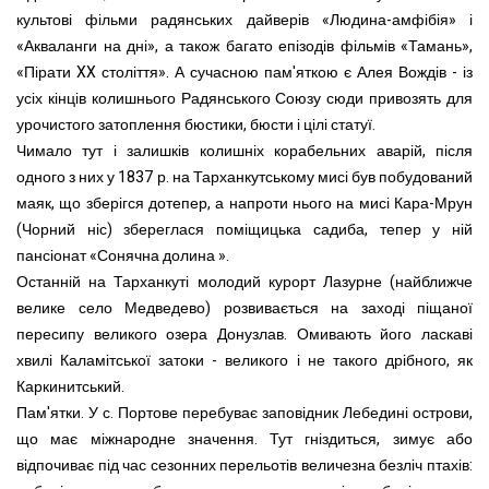
культові фільми радянських дайверів «Людина-амфібія» і
«Акваланги на дні», а також багато епізодів фільмів «Тамань»,
«Пірати XX століття». А сучасною пам'яткою є Алея Вождів - із
усіх кінців колишнього Радянського Союзу сюди привозять для
урочистого затоплення бюстики, бюсти і цілі статуї.
Чимало тут і залишків колишніх корабельних аварій, після
одного з них у 1837 р. на Тарханкутському мисі був побудований
маяк, що зберігся дотепер, а напроти нього на мисі Кара-Мрун
(Чорний ніс) збереглася поміщицька садиба, тепер у ній
пансіонат «Сонячна долина ».
Останній на Тарханкуті молодий курорт Лазурне (найближче
велике село Медведево) розвивається на заході піщаної
пересипу великого озера Донузлав. Омивають його ласкаві
хвилі Каламітської затоки - великого і не такого дрібного, як
Каркинитський.
Пам'ятки. У с. Портове перебуває заповідник Лебедині острови,
що має міжнародне значення. Тут гніздиться, зимує або
відпочиває під час сезонних перельотів величезна безліч птахів: