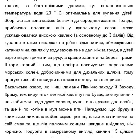
травня, за багаторічними даними, тут встановлюється
температура води 20 ° С, оптимальна для купання дітей.
Зберігається вона майже без змін до середини жовтня. Правда,
приблизно половина днів у купальному сезоні може
ускладнюватися високою хвилею (в основному до 3 балів). Від
купання в таких випадках потрібно відмовитися, обмежуючись
катанням на хвилях: у воду заходите не далі ніж за груди, а дітей
варто міцно тримати за руку, а краще зайняти на березі іграми.
Шторм гарний і тим, що повітря насичується аерозолями
морських солей, доброчинними для дихальних шляхів, тому
прогулятися або посидіти на пляжі в негоду навіть корисно.
Бакальське озеро, як і інші лимани Північно-заходу й Заходу
Криму, теж виручить - великої хвилі тут не буває, але купання -
на любителя: вода дуже солона, дуже тепла, ухили дна слабкі,
та ще й по коліна в мул можна піти. Нагадуємо, що бруду в
кримських лиманах майже скрізь цілющі, тільки мазати ними на
свій смак та ще під палючим сонцем швидше шкідливо, ніж
корисно. Подуріти в замурзаному вигляді хвилин 15 цілком