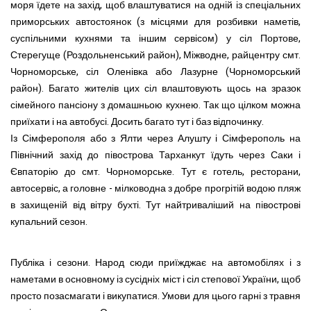
моря їдете на захід, щоб влаштуватися на одній із спеціальних
приморських автостоянок (з місцями для розбивки наметів,
суспільними кухнями та іншим сервісом) у сіл Портове,
Стерегуще (Роздольненський район), Міжводне, райцентру смт.
Чорноморське, сіл Оленівка або Лазурне (Чорноморський
район). Багато жителів цих сіл влаштовують щось на зразок
сімейного пансіону з домашньою кухнею. Так що цілком можна
приїхати і на автобусі. Досить багато тут і баз відпочинку.
Із Сімферополя або з Ялти через Алушту і Сімферополь на
Північний захід до півострова Тарханкут їдуть через Саки і
Євпаторію до смт. Чорноморське. Тут є готель, ресторани,
автосервіс, а головне - мілководна з добре прогрітій водою пляж
в захищеній від вітру бухті. Тут найтриваліший на півострові
купальний сезон.
Публіка і сезони. Народ сюди приїжджає на автомобілях і з
наметами в основному із сусідніх міст і сіл степової України, щоб
просто позасмагати і викупатися. Умови для цього гарні з травня