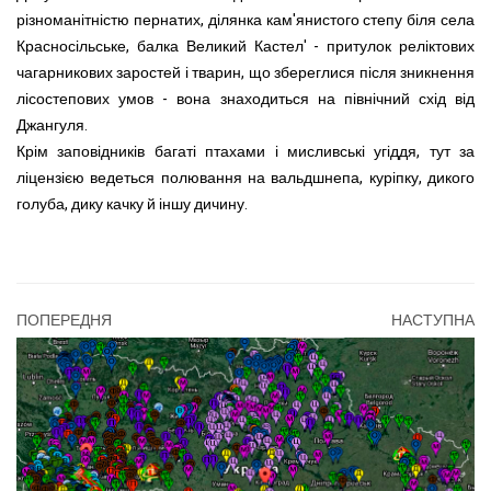
різноманітністю пернатих, ділянка кам'янистого степу біля села
Красносільське, балка Великий Кастел' - притулок реліктових
чагарникових заростей і тварин, що збереглися після зникнення
лісостепових умов - вона знаходиться на північний схід від
Джангуля.
Крім заповідників багаті птахами і мисливські угіддя, тут за
ліцензією ведеться полювання на вальдшнепа, куріпку, дикого
голуба, дику качку й іншу дичину.
ПОПЕРЕДНЯ
НАСТУПНА