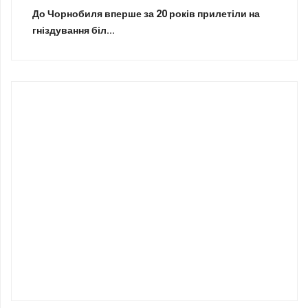
До Чорнобиля вперше за 20 років прилетіли на
гніздування біл...