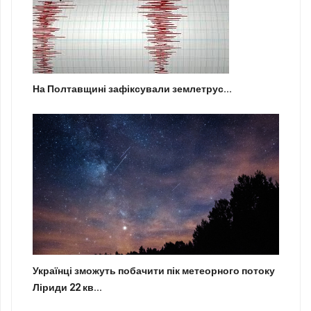
На Полтавщині зафіксували землетрус...
Українці зможуть побачити пік метеорного потоку
Ліриди 22 кв...