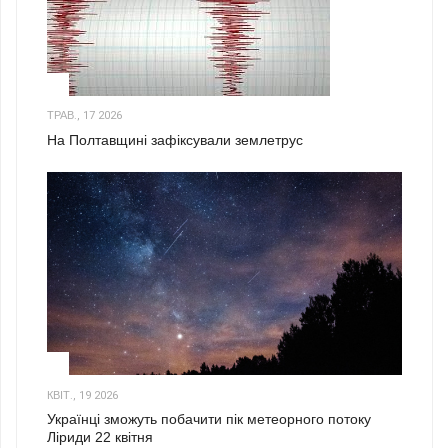
1
ТРАВ., 17 2026
На Полтавщині зафіксували землетрус
2
КВІТ., 19 2026
Українці зможуть побачити пік метеорного потоку
Ліриди 22 квітня