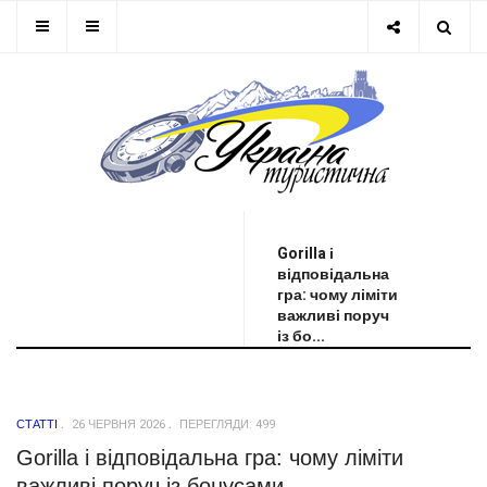
ОСТАННЯ НОВИНА
Gorilla і
відповідальна
гра: чому ліміти
важливі поруч
із бо...
СТАТТІ
26 ЧЕРВНЯ 2026
ПЕРЕГЛЯДИ: 499
Gorilla і відповідальна гра: чому ліміти
важливі поруч із бонусами