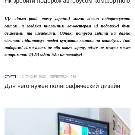
Як зробити подорож автобусом комфортною
Ще кілька років тому українці могли вільно подорожувати
світом, а завдяки численним лоукостерам ці подорожі були
дешевими та швидкими. Однак, потреба їздити на далекі
відстані підштовхує людей купувати квитки на автобуси. Такі
подорожі вимагають не аби якого гарту, адже не кожен може
витримати 10-30 годин їзди на автобусі.
СТАТТІ
12 ГРУДНЯ 2025
ПЕРЕГЛЯДИ: 780
Для чего нужен полиграфический дизайн