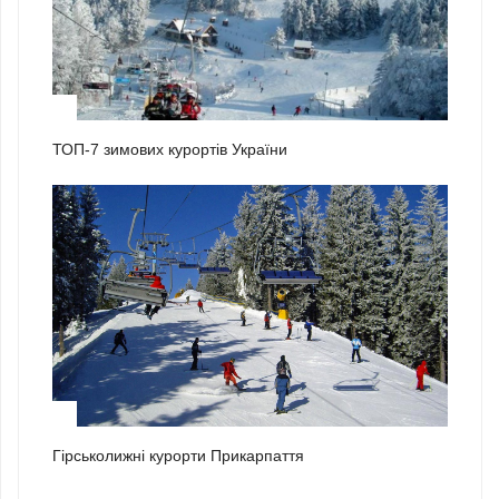
1
ТОП-7 зимових курортів України
2
Гірськолижні курорти Прикарпаття