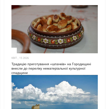
3
КВІТ., 15 2026
Традицію приготування «шпачків» на Городищині
внесли до переліку нематеріальної культурної
спадщини