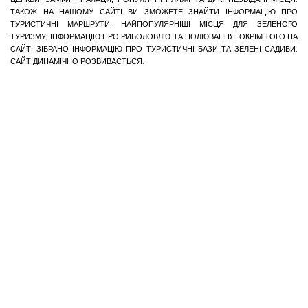
ТАКОЖ НА НАШОМУ САЙТІ ВИ ЗМОЖЕТЕ ЗНАЙТИ ІНФОРМАЦІЮ ПРО
ТУРИСТИЧНІ МАРШРУТИ, НАЙПОПУЛЯРНІШІ МІСЦЯ ДЛЯ ЗЕЛЕНОГО
ТУРИЗМУ; ІНФОРМАЦІЮ ПРО РИБОЛОВЛЮ ТА ПОЛЮВАННЯ. ОКРІМ ТОГО НА
САЙТІ ЗІБРАНО ІНФОРМАЦІЮ ПРО ТУРИСТИЧНІ БАЗИ ТА ЗЕЛЕНІ САДИБИ.
САЙТ ДИНАМІЧНО РОЗВИВАЄТЬСЯ.