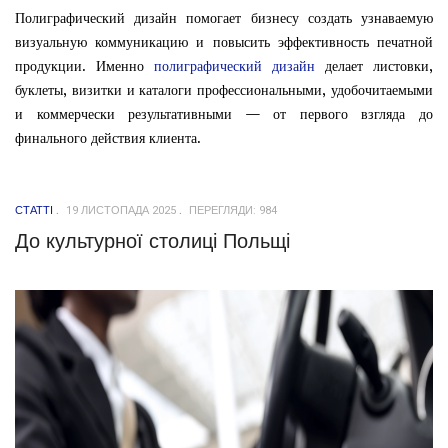
Полиграфический дизайн помогает бизнесу создать узнаваемую
визуальную коммуникацию и повысить эффективность печатной
продукции. Именно
полиграфический дизайн
делает листовки,
буклеты, визитки и каталоги профессиональными, удобочитаемыми
и коммерчески результативными — от первого взгляда до
финального действия клиента.
СТАТТІ
19 ЛИСТОПАДА 2025
ПЕРЕГЛЯДИ: 984
До культурної столиці Польщі