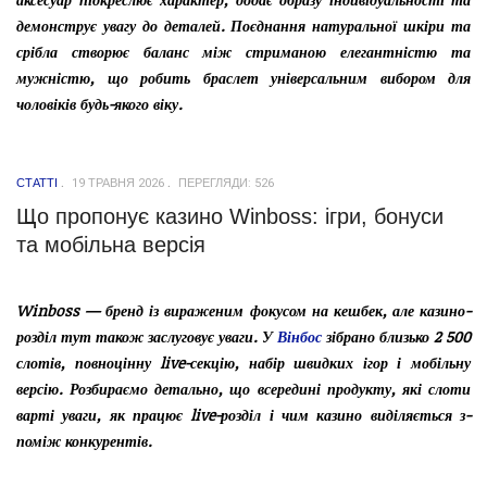
демонструє увагу до деталей. Поєднання натуральної шкіри та
срібла створює баланс між стриманою елегантністю та
мужністю, що робить браслет універсальним вибором для
чоловіків будь-якого віку.
СТАТТІ
19 ТРАВНЯ 2026
ПЕРЕГЛЯДИ: 526
Що пропонує казино Winboss: ігри, бонуси
та мобільна версія
Winboss — бренд із вираженим фокусом на кешбек, але казино-
розділ тут також заслуговує уваги. У
Вінбос
зібрано близько 2 500
слотів, повноцінну live-секцію, набір швидких ігор і мобільну
версію. Розбираємо детально, що всередині продукту, які слоти
варті уваги, як працює live-розділ і чим казино виділяється з-
поміж конкурентів.