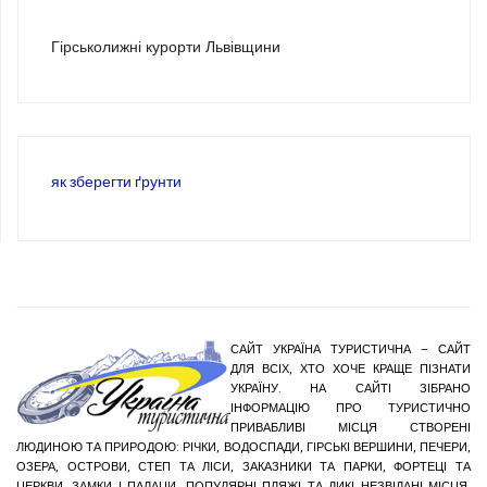
3
Гірськолижні курорти Львівщини
як зберегти ґрунти
САЙТ УКРАЇНА ТУРИСТИЧНА – САЙТ
ДЛЯ ВСІХ, ХТО ХОЧЕ КРАЩЕ ПІЗНАТИ
УКРАЇНУ. НА САЙТІ ЗІБРАНО
ІНФОРМАЦІЮ ПРО ТУРИСТИЧНО
ПРИВАБЛИВІ МІСЦЯ СТВОРЕНІ
ЛЮДИНОЮ ТА ПРИРОДОЮ: РІЧКИ, ВОДОСПАДИ, ГІРСЬКІ ВЕРШИНИ, ПЕЧЕРИ,
ОЗЕРА, ОСТРОВИ, СТЕП ТА ЛІСИ, ЗАКАЗНИКИ ТА ПАРКИ, ФОРТЕЦІ ТА
ЦЕРКВИ, ЗАМКИ І ПАЛАЦИ, ПОПУЛЯРНІ ПЛЯЖІ ТА ДИКІ НЕЗВІДАНІ МІСЦЯ.