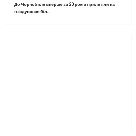
До Чорнобиля вперше за 20 років прилетіли на
гніздування біл...