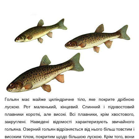
Гольян має майже циліндричне тіло, яке покрите дрібною
лускою. Рот маленький, кінцевий. Спинний і підхвостовий
плавники короткі, але високі. Всі плавники, крім хвостового,
закруглені. Наведені відомості характеризують звичайного
гольяна. Озерний гольян відрізняється від нього більш товстим і
високим тілом, покритим щодо більшою лускою. Крім того, вони