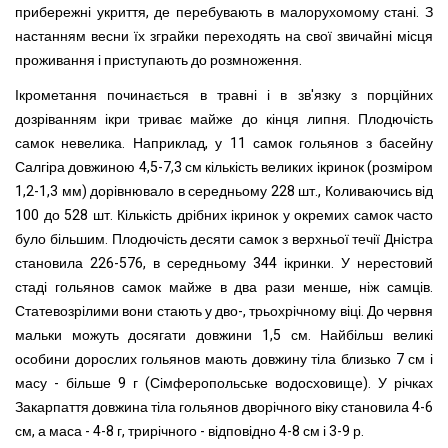
прибережні укриття, де перебувають в малорухомому стані. З
настанням весни їх зграйки переходять на свої звичайні місця
проживання і приступають до розмноження.
Ікрометання починається в травні і в зв'язку з порційних
дозріванням ікри триває майже до кінця липня. Плодючість
самок невелика. Наприклад, у 11 самок гольянов з басейну
Салгіра довжиною 4,5-7,3 см кількість великих ікринок (розміром
1,2-1,3 мм) дорівнювало в середньому 228 шт., Коливаючись від
100 до 528 шт. Кількість дрібних ікринок у окремих самок часто
було більшим. Плодючість десяти самок з верхньої течії Дністра
становила 226-576, в середньому 344 ікринки. У нерестовий
стаді гольянов самок майже в два рази менше, ніж самців.
Статевозрілими вони стають у дво-, трьохрічному віці. До червня
мальки можуть досягати довжини 1,5 см. Найбільш великі
особини дорослих гольянов мають довжину тіла близько 7 см і
масу - більше 9 г (Сімферопольське водосховище). У річках
Закарпаття довжина тіла гольянов дворічного віку становила 4-6
см, а маса - 4-8 г, трирічного - відповідно 4-8 см і 3-9 р.