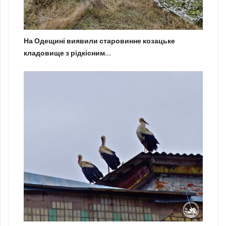
На Одещині виявили старовинне козацьке
кладовище з рідкісним...