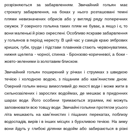
розрізняються за забарвленням. Звичайний гольян має
строкату забарвлення, на боках у нього розташовані темні
плями невизначених обрисів або у вигляді ряду поперечних
смужок. У озерного гольяна таких плям не буває, а якщо і є, то
вони маленькі й різко окреслені. Особливо яскраве забарвлення
у гольянов в період нересту. В цей час у самців краю зябрових
кришок, губи, груди і підстави плавників стають червонуватими,
нижня щелепа - чорної, спинка - Бронзово-коричневої, а боки -
жовто-зеленими із золотавим блиском.
Звичайний гольян поширений у річках і струмках з швидкою
течією і холодною водою, з піщаним або кам'янистим дном.
Озерний гольян менш вимогливий до якості води і може жити в
сильнозаілених і зарослих водоймах, де мешкає в придонних
шарах води. Його особини тримаються зграями, які можуть
заповнювати всю товщу води. Звичайні гольяни протягом усього
літа мешкають на кам'янистих і піщаних перекатах, поблизу
водоспадів, вирів і в інших місцях з бурхливою течією. На зиму
вони йдуть у глибокі ділянки водойм або забираються в різні