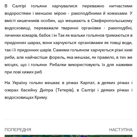
В Салгірі гольяни харчувалися переважно нитчастими
водоростями і меншою мірою - ракоподібними й комахами. У
вмісті кишечників особин, що мешкають в Сімферопольському
водосховищі, переважали тваринні організми - ракоподібні,
личинки комарів, бабок і ін Так як мальки гольянов тримаються в
придонних шарах, вони харчуються організмами як товщі води,
так і її придонних шарів. Самими гольяном харчуються різні хижі
риби, але найчастіше форель, яка мешкає, як правило, в тих же
місцях, що і гольяни. Рибалки використовують їх для наживки
при лові хижих риб.
На Україну гольян мешкає в річках Карпат, в деяких річках і
озерах басейну Дніпра (Тетерів), в Салгірі і деяких річках і
водосховищах Криму.
ПОПЕРЕДНЯ
НАСТУПНА