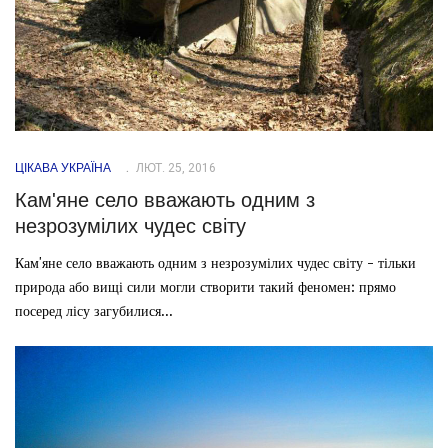
ЦІКАВА УКРАЇНА
ЛЮТ. 25, 2016
Кам'яне село вважають одним з
незрозумілих чудес світу
Кам'яне село вважають одним з незрозумілих чудес світу - тільки
природа або вищі сили могли створити такий феномен: прямо
посеред лісу загубилися...