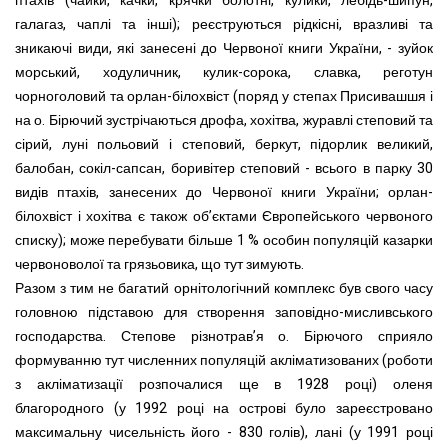
птахів (чайки, качки, крячки болотні, кулики, лебідь-шипун,
галагаз, чаплі та інші); реєструються рідкісні, вразливі та
зникаючі види, які занесені до Червоної книги України, - зуйок
морський, ходуличник, кулик-сорока, славка, реготун
чорноголовий та орлан-білохвіст (поряд у степах Присивашшя і
на о. Бірючий зустрічаються дрофа, хохітва, журавлі степовий та
сірий, луні польовий і степовий, беркут, підорлик великий,
балобан, сокіл-сапсан, боривітер степовий - всього в парку 30
видів птахів, занесених до Червоної книги України; орлан-
білохвіст і хохітва є також об’єктами Європейського червоного
списку); може перебувати більше 1 % особин популяцій казарки
червоноволої та грязьовика, що тут зимують.
Разом з тим не багатий орнітологічний комплекс був свого часу
головною підставою для створення заповідно-мисливського
господарства. Степове різнотрав’я о. Бірючого сприяло
формуванню тут численних популяцій акліматизованих (роботи
з акліматизації розпочалися ще в 1928 році) оленя
благородного (у 1992 році на острові було зареєстровано
максимальну чисельність його - 830 голів), лані (у 1991 році