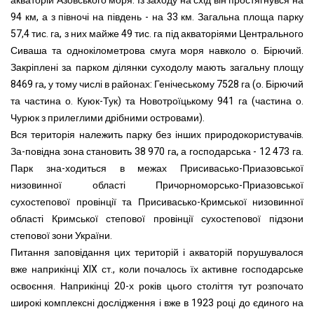
акваторій Азовського моря. Із заходу на схід він простягнувся на
94 км, а з півночі на південь - на 33 км. Загальна площа парку
57,4 тис. га, з них майже 49 тис. га під акваторіями Центрального
Сиваша та однокілометрова смуга моря навколо о. Бірючий.
Закріплені за парком ділянки суходолу мають загальну площу
8469 га, у тому числі в районах: Генічеському 7528 га (о. Бірючий
та частина о. Куюк-Тук) та Новотроїцькому 941 га (частина о.
Чурюк з прилеглими дрібними островами).
Вся територія належить парку без інших природокористувачів.
За-повідна зона становить 38 970 га, а господарська - 12 473 га.
Парк зна-ходиться в межах Присивасько-Приазовської
низовинної області Причорноморсько-Приазовської
сухостепової провінції та Присивасько-Кримської низовинної
області Кримської степової провінції сухостепової підзони
степової зони України.
Питання заповідання цих територій і акваторій порушувалося
вже наприкінці XIX ст., коли почалось їх активне господарське
освоєння. Наприкінці 20-х років цього століття тут розпочато
широкі комплексні дослідження і вже в 1923 році до єдиного на