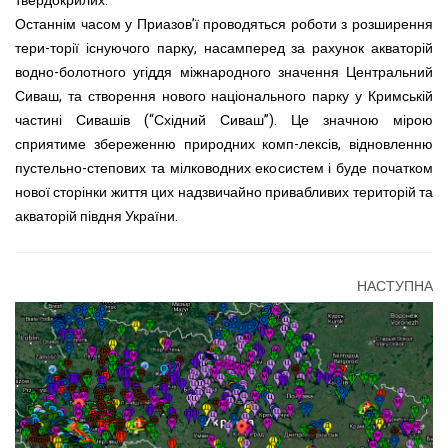
твердокрилих.
Останнім часом у Приазов’ї проводяться роботи з розширення
тери-торії існуючого парку, насамперед за рахунок акваторій
водно-болотного угіддя міжнародного значення Центральний
Сиваш, та створення нового національного парку у Кримській
частині Сивашів (“Східний Сиваш”). Це значною мірою
сприятиме збереженню природних комп-лексів, відновленню
пустельно-степових та мілководних екосистем і буде початком
нової сторінки життя цих надзвичайно привабливих територій та
акваторій півдня України.
НАСТУПНА