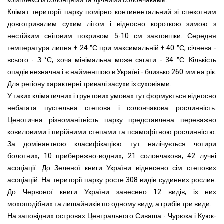
комплексі із солонцями та лучними солончаками.
Клімат території парку помірно континентальний зі спекотним
довготривалим сухим літом і відносно короткою зимою з
нестійким сніговим покривом 5-10 см завтовшки. Середня
температура липня + 24 °С при максимальній + 40 °С, січнева -
всього - З °С, хоча мінімальна може сягати - 34 °С. Кількість
опадів незначна і є найменшою в Україні - близько 260 мм на рік.
Для регіону характерні тривалі засухи із суховіями.
У таких кліматичних і грунтових умовах тут формується відносно
небагата пустельна степова і солончакова рослинність.
Ценотична різноманітність парку представлена переважно
ковиловими і пирійними степами та псамофітною рослинністю.
За домінантною класифікацією тут налічується чотири
болотних, 10 прибережно-водних, 21 солончакова, 42 лучні
асоціації. До Зеленої книги України віднесено сім степових
асоціацій. На території парку росте 308 видів судинних рослин.
До Червоної книги України занесено 12 видів, із них
мохоподібних та лишайників по одному виду, а грибів три види.
На заповідних островах Центрального Сиваша - Чурюка і Куюк-