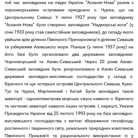
той час заповідника на півдні України “Асканія-Нова” разом з
чорноморськими островами приєднано о. Чурюк, що на
Центральному Сиваші. У липні 1927 року при заповіднику
“Асканія-Нова” було створено заповідник “Надморські коси” (у
січні 1933 року став самостійним заповідником), до складу якого
увійшли крім ділянок Північного Причорномор’я ділянки Сивашів
та узбережжя Азовського моря. Пізніше (у липні 1937 року) на
його базі було організовано два державних заповідники:
Чорноморський та Азово-Сиваський. Через 20 років Азово-
Сиваський заповідник було реорганізовано в Азово-Сиваське
державне заповідно-мисливське господарство у складі о.
Бірючого та ще чотирьох островів Центрального Сиваша: Куюк-
Тук та Чурюк, Мартинячий і Китай. Були заповідані також
акваторії - однокілометрова морська смуга навколо о. Бірючого
та частково акваторії навколо інших островів. І, нарешті, Указом
Президента України від 25 лютого 1993 року на базі заповідно-
мисливського господарства з метою збереження генофонду
рослинного і тваринного світу, унікальних природних комплексів
Північного Приазов’я та раціонального використання їх у