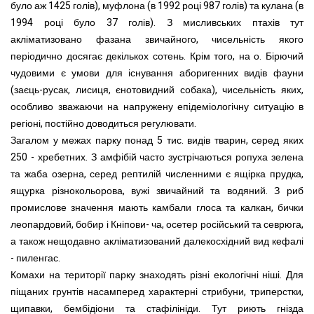
було аж 1425 голів), муфлона (в 1992 році 987 голів) та кулана (в
1994 році було 37 голів). З мисливських птахів тут
акліматизовано фазана звичайного, чисельність якого
періодично досягає декількох сотень. Крім того, на о. Бірючий
чудовими є умови для існування аборигенних видів фауни
(заєць-русак, лисиця, єнотовидний собака), чисельність яких,
особливо зважаючи на напружену епідеміологічну ситуацію в
регіоні, постійно доводиться регулювати.
Загалом у межах парку понад 5 тис. видів тварин, серед яких
250 - хребетних. З амфібій часто зустрічаються ропуха зелена
та жаба озерна, серед рептилій численними є ящірка прудка,
ящурка різнокольорова, вужі звичайний та водяний. З риб
промислове значення мають камбали глоса та калкан, бички
леопардовий, бобир і Кніпови- ча, осетер російський та севрюга,
а також нещодавно акліматизований далекосхідний вид кефалі
- пиленгас.
Комахи на території парку знаходять різні екологічні ніші. Для
піщаних грунтів насамперед характерні стрибуни, триперстки,
щипавки, бембідіони та стафілініди. Тут риють гнізда