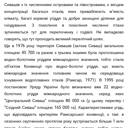
Сивашів з їх численними островами та півостровами, є місцем
концентрації багатьох птахів, яких приваблюють м’якість
клімату, багаті кормові угіддя та добре захищені ділянки для
гніздування. З покоління в покоління численні птахи
зупиняються тут для перепочинку і годівлі. Не випадково
говорять, що тут проходить великий перелітний шлях.
Ще в 1976 році територія Сивашів (затока Сиваш) загальною
площею 45 700 га разом з трьома іншими була проголошена
водно-болотним угіддям міжнародного значення, тобто стала
об’єктом Конвенції про водно-болотні угіддя, що мають
міжнародне значення головним чином як середовища
існування водоплавних птахів (Рамсар, 1971). В 1995 році
постановою Уряду України було визначено вже 22 водно-
болотних угіддя міжнародного значення, серед яких
“Центральний Сиваш” площею 80 000 га (у цьому переліку і
“Східний Сиваш” площею 165 000 га). Характеристиками угідь,
що відповідають критеріям Рамсарської конвенції, є такі: в
сезонних скупченнях протягом року зустрічається більше 1 млн