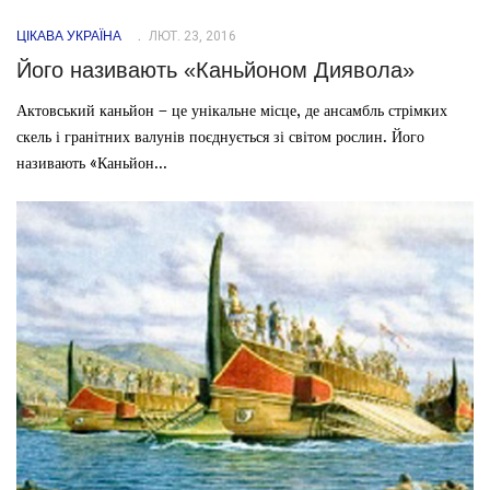
ЦІКАВА УКРАЇНА
ЛЮТ. 23, 2016
Його називають «Каньйоном Диявола»
Актовський каньйон – це унікальне місце, де ансамбль стрімких
скель і гранітних валунів поєднується зі світом рослин. Його
називають «Каньйон...