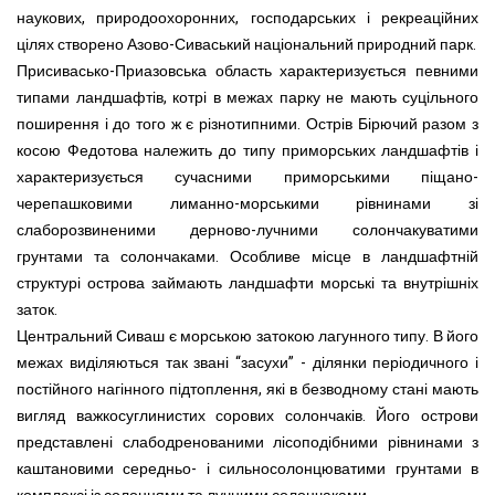
наукових, природоохоронних, господарських і рекреаційних
цілях створено Азово-Сиваський національний природний парк.
Присивасько-Приазовська область характеризується певними
типами ландшафтів, котрі в межах парку не мають суцільного
поширення і до того ж є різнотипними. Острів Бірючий разом з
косою Федотова належить до типу приморських ландшафтів і
характеризується сучасними приморськими піщано-
черепашковими лиманно-морськими рівнинами зі
слаборозвиненими дерново-лучними солончакуватими
грунтами та солончаками. Особливе місце в ландшафтній
структурі острова займають ландшафти морські та внутрішніх
заток.
Центральний Сиваш є морською затокою лагунного типу. В його
межах виділяються так звані “засухи” - ділянки періодичного і
постійного нагінного підтоплення, які в безводному стані мають
вигляд важкосуглинистих сорових солончаків. Його острови
представлені слабодренованими лісоподібними рівнинами з
каштановими середньо- і сильносолонцюватими грунтами в