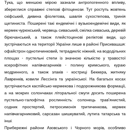
Тука, що меншою мірою зазнали антропогенного впливу,
збереглися справжні степові фітоценози. Тут ростуть жовтень
скіфський, дивина фіолетова, шавлія сухостепова, тринія
щетиниста. Поширені такі ендемічні і вузькоендемічні види, як
кермек чурюкський, червець сиваський, смілка сиваська, деревій
бірючанський, а також плейстоценові реліктові види, що
зустрічаються на території України лише в районі Присивашшя:
офайстрон однотичинковий, тетрадикліс ніжний; на вододільних
площах - пустельні степи із значною кількістю у травостої
ксерофітних напівчагарників - полину кримського, кураю
модринного, а також злаків - костриці Беккера, житняку
Лавренків, ковили Лессінга та української. На багатьох косах
зустрічаються каспійсько-кермекова і подорожникова формації,
а на мокрих солончаках літоральної смуги досить поширена
пустельно-галофітна рослинність: солонець трав’янистий,
содник простертий, петросимонія тритичинкова, кермек
напівчагарниковий, сарсазан шишкуватий, лутига татарська та
інші.
Прибережні райони Азовського і Чорного морів, особливо