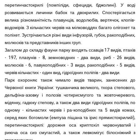
перетинчастокрилі (помпіліди, сфециди, бджолині). У воді
розвиваються личинки бабок та двокрилих. Спостерігається
велика різноманітність плавунців, водолюбів, вертячок, клопів-
водомірів. З кільчастих червів на мілководдях багато олігохет та
поліхет. Зустрічаються різні види інфузорій, губок, ракоподібних,
молюсків та представників інших груп.
Загалом до складу фауни парку входять ссавців 17 видів, птахів
- 197, плазунів - 8, земноводних - два види, риб - 26 видів,
молюсків - 6, павукоподібних - 3 види, ракоподібних - 5 видів,
червів кільчастих - один вид, гідроїдних поліпів - два види.
Парк охороняє також чимало видів тварин, занесених до
Червоної книги України: тушканчика великого, тхора степового,
дельфіна-азовку і полозів чотирисмугого та жовточеревого,
мідянку, гадюку степову, а також два види гідроїдних поліпів, по
одному - кільчастих червів і ра-коподібних та 5 видів комах,
серед яких богомоли (емпуза піщана та ірис прямистокрилий),
перетинчастокрилі: дорожня оса криптохіл червонуватий і
риюча оса сиз смугастий, а також левкомігус білосніжний з