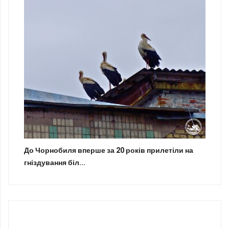
До Чорнобиля вперше за 20 років прилетіли на
гніздування біл...