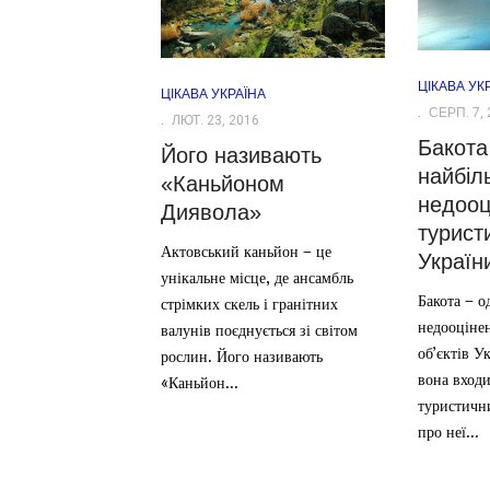
ЦІКАВА УК
ЦІКАВА УКРАЇНА
СЕРП. 7, 
ЛЮТ. 23, 2016
Бакота
Його називають
найбіл
«Каньйоном
недооц
Диявола»
туристи
Актовський каньйон – це
Україн
унікальне місце, де ансамбль
Бакота – о
стрімких скель і гранітних
недооціне
валунів поєднується зі світом
об’єктів У
рослин. Його називають
вона входи
«Каньйон...
туристичн
про неї...