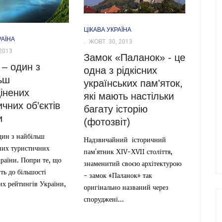
ЦІКАВА УКРАЇНА
РАЇНА
ЖОВТ. 30, 2013
2013
Замок «Паланок» - це
 – один з
одна з рідкісних
ьш
українських пам'яток,
інених
які мають настільки
чних об’єктів
багату історію
и
(фотозвіт)
дин з найбільш
Надзвичайний історичний
них туристичних
пам'ятник ХІV-ХVII століття,
країни. Попри те, що
знаменитий своєю архітектурою
ть до більшості
- замок «Паланок» так
их рейтингів України,
оригінально названий через
споруджені...