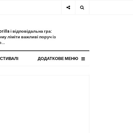
СТАННЯ НОВИНА
orilla і відповідальна гра:
ому ліміти важливі поруч із
...
СТИВАЛІ
ДОДАТКОВЕ МЕНЮ