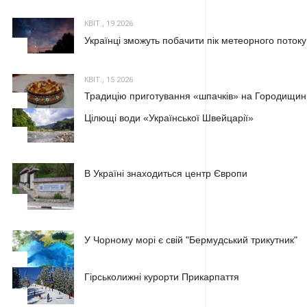
КВІТ., 19 2026
Українці зможуть побачити пік метеорного потоку
2
КВІТ., 15 2026
Традицію приготування «шпачків» на Городищині
3
Цілющі води «Української Швейцарії»
1
В Україні знаходиться центр Європи
2
У Чорному морі є свій "Бермудський трикутник"
3
Гірськолижні курорти Прикарпаття
1