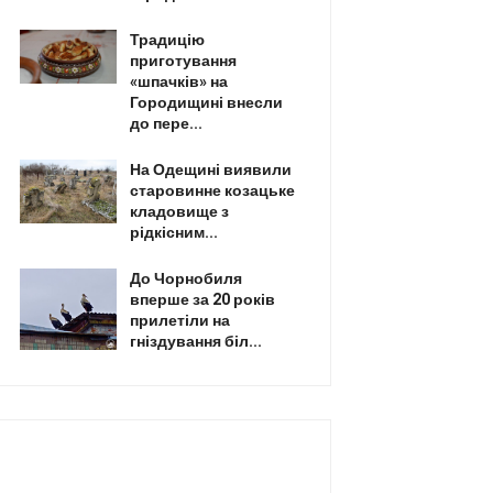
Традицію
приготування
«шпачків» на
Городищині внесли
до пере...
На Одещині виявили
старовинне козацьке
кладовище з
рідкісним...
До Чорнобиля
вперше за 20 років
прилетіли на
гніздування біл...