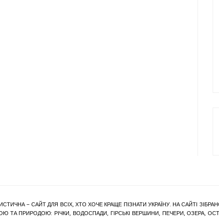
ИСТИЧНА – САЙТ ДЛЯ ВСІХ, ХТО ХОЧЕ КРАЩЕ ПІЗНАТИ УКРАЇНУ. НА САЙТІ ЗІБ
Ю ТА ПРИРОДОЮ: РІЧКИ, ВОДОСПАДИ, ГІРСЬКІ ВЕРШИНИ, ПЕЧЕРИ, ОЗЕРА, ОСТР