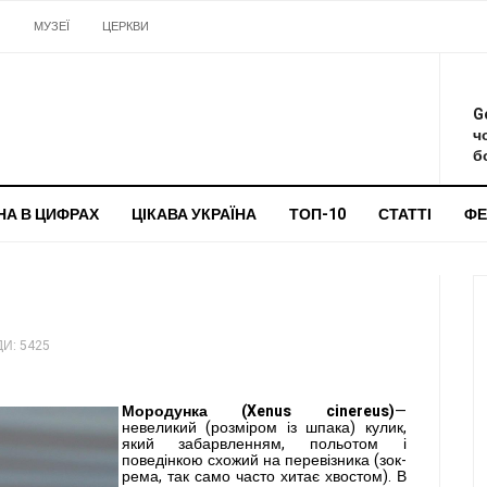
И
МУЗЕЇ
ЦЕРКВИ
О
G
ч
бо
НА В ЦИФРАХ
ЦІКАВА УКРАЇНА
ТОП-10
СТАТТІ
ФЕ
И: 5425
Мородунка (Xenus cinereus)
—
невеликий (розміром із шпа­ка) кулик,
який забарвленням, польотом і
поведінкою схожий на перевізника (зок­
рема, так само часто хитає хвостом). В