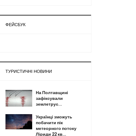
ФЕЙСБУК
ТУРИСТИЧНІ НОВИНИ
На Полтавщині
зафіксували
землетрус...
Українці зможуть
побачити пік
метеорного потоку
Ліриди 22 кв...