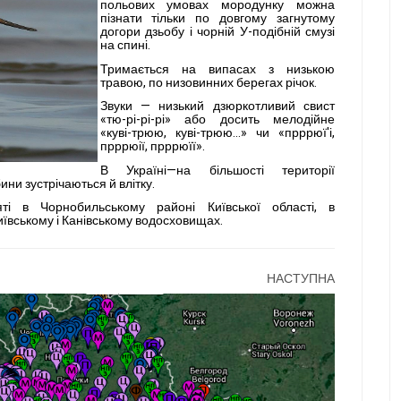
польових умовах мородунку можна
пізнати тільки по довгому загнуто­му
догори дзьобу і чорній У-подібній смузі
на спині.
Тримається на випасах з низькою
травою, по низо­винних берегах річок.
Зву­ки — низький дзюркотливий свист
«тю-рі-рі-рі» або досить мелодійне
«куві-трюю, куві-трюю...» чи «прррюї'і,
прррюії, прррюїї».
В Україні—на біль­шості території
ини зустрічаються й вліт­ку.
ті в Чорнобиль­ському районі Київської області, в
ївському і Канівському водо­сховищах.
НАСТУПНА