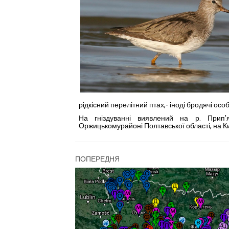
рідкісний пе­релітний птах,- іноді бродячі особ
На гніздуванні виявлений на р. Прип'я
Оржицькомурайоні Полтавської області, на Ки
ПОПЕРЕДНЯ