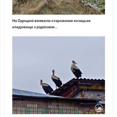
На Одещині виявили старовинне козацьке
кладовище з рідкісним...