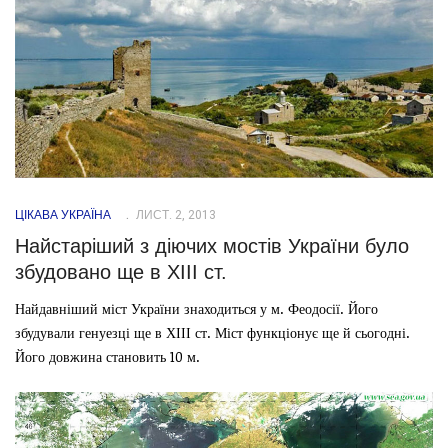
ЦІКАВА УКРАЇНА
ЛИСТ. 2, 2013
Найстаріший з діючих мостів України було
збудовано ще в ХІІІ ст.
Найдавніший міст України знаходиться у м. Феодосії. Його
збудували генуезці ще в ХІІІ ст. Міст функціонує ще й сьогодні.
Його довжина становить 10 м.