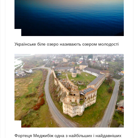
1
Українське біле озеро називають озером молодості
2
Фортеця Меджибіж одна з найбільших і найдавніших