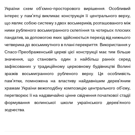
України схем об'ємно-просторового вирішення. Особливий
інтерес у пам'ятці викликає конструкція її центрального верху,
що являє собою систему з двох восьмериків, розташованого між
ними рубленого восьмигранного склепіння та чотирьох плоских
пандатив, за допомогою яких здійснюється перехід від нижнього
четверика до восьмикутного в плані перекриття. Використання у
Спасо-Преображенській церкві цієї конструкції має тим більше
значення, що становить один з найбільш ранніх серед
зафіксованих у традиційному церковному будівництві Волині
зразків восьмигранного рубленого верху. Ця особливість
пам'ятки, помножена на властиву найдавнішим дерев'яним
храмам України вежоподібну композицію центрального об'єму,
перетворює її на надзвичайно цінне свідчення початкової стадії
формування волинської школи українського дерев'яного
зодчества.