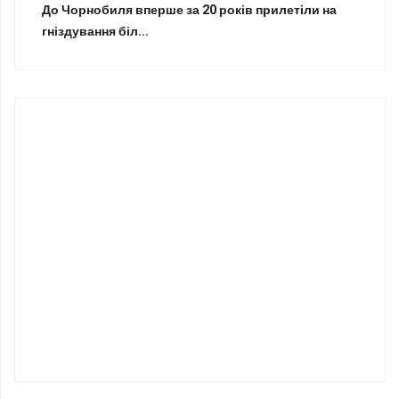
До Чорнобиля вперше за 20 років прилетіли на
гніздування біл...