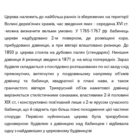
Церква належить до найбільш ранніх із збережених на території
Волині дерев'яних храмів, час зведення яких - середина XVI ст.
-можна визначити вельми умовно. У 1765-1767 pp. бабинець
церкви надбудовано 2-м поверхом, де розміщені хори,
прибудовано дзвіницю, а при вівтарі влаштовано ризницю. До
1850 р. церква стояла на дубових палях (стендарях). Нинішня
дзвіниця й ризниця зведені в 1871 р. на місці попередніх. Зараз
будівля складається з послідовно розташованих по осі захід-схід
прямокутних, витягнутих у поздовжньому напрямку об'ємів
дзвіниці та бабинця, квадратної в плані нави, а також
гранчастого вівтаря. Триярусний об'єм наметової дзвіниці
вирізняється стилістичними ознаками, властивими 2-й половині
XIX ст, і конструктивно пов'язаний лише з 2-м ярусом сучасного
бабинця, що й свідчить про більш пізнє походження цієї частини
споруди. Первісно нуйненська церква була тризрубною
одноверхою будівлею з дзвіницею над бабинцем і відбивала
одну з найдавніших у церковному будівництві