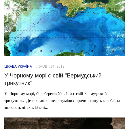
ЦІКАВА УКРАЇНА
ЖОВТ. 31, 2013
У Чорному морі є свій "Бермудський
трикутник"
У Чорному морі, біля берегів України є свій Бермудський
трикутник. Де так само з незрозумілих причин гинуть кораблі та
зникають літаки. Вчені...