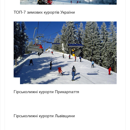
1
ТОП-7 зимових курортів України
2
Гірськолижні курорти Прикарпаття
3
Гірськолижні курорти Львівщини