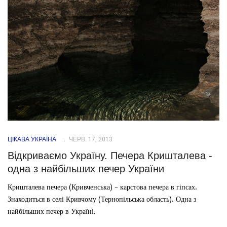
ЦІКАВА УКРАЇНА
ЧЕРВ. 17, 2013
Відкриваємо Україну. Печера Кришталева -
одна з найбільших печер України
Кришталева печера (Кривченська) - карстова печера в гіпсах.
Знаходиться в селі Кривчому (Тернопільська область). Одна з
найбільших печер в Україні.