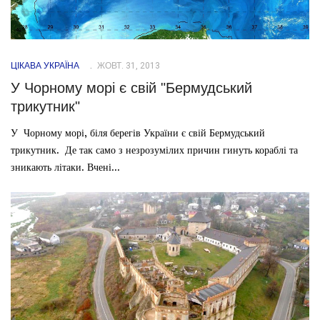
ЦІКАВА УКРАЇНА
ЖОВТ. 31, 2013
У Чорному морі є свій "Бермудський
трикутник"
У Чорному морі, біля берегів України є свій Бермудський
трикутник. Де так само з незрозумілих причин гинуть кораблі та
зникають літаки. Вчені...