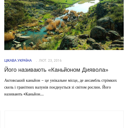
ЦІКАВА УКРАЇНА
ЛЮТ. 23, 2016
Його називають «Каньйоном Диявола»
Актовський каньйон – це унікальне місце, де ансамбль стрімких
скель і гранітних валунів поєднується зі світом рослин. Його
називають «Каньйон...