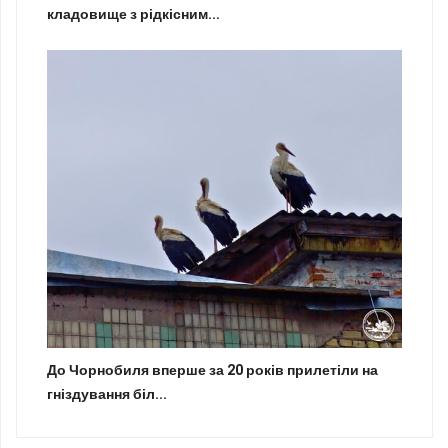
кладовище з рідкісним...
До Чорнобиля вперше за 20 років прилетіли на
гніздування біл...