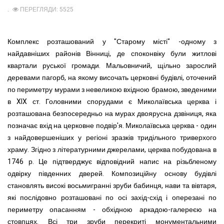
ПЕРЕГЛЯДИ: 5525
Комплекс розташований у "Старому місті" -одному з
найдавніших районів Вінниці, де споконвіку були житлові
квартали руської громади. Мальовничий, щільно зарослий
деревами пагорб, на якому височать церковні будівлі, оточений
по периметру мурами з невеликою вхідною брамою, зведеними
в XIX ст. Головними спорудами є Миколаївська церква і
розташована безпосередньо на мурах двоярусна дзвіниця, яка
позначає вхід на церковне подвір'я. Миколаївська церква - один
з найдовершеніших у регіоні зразків тридільного триверхого
храму. Згідно з літературними джерелами, церква побудована в
1746 р. Це підтверджує відповідний напис на різьбленому
одвірку південних дверей. Композиційну основу будівлі
становлять високі восьмигранні зруби бабинця, нави та вівтаря,
які послідовно розташовані по осі захід-схід і оперезані по
периметру опасанням - обхідною аркадою-галереєю на
стовпцях. Всі три зруби перекриті монументальними