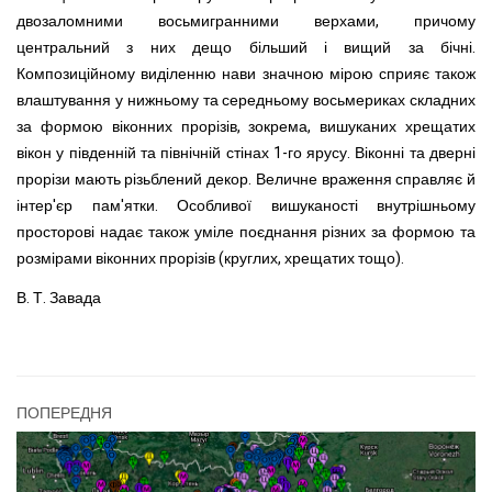
двозаломними восьмигранними верхами, причому
центральний з них дещо більший і вищий за бічні.
Композиційному виділенню нави значною мірою сприяє також
влаштування у нижньому та середньому восьмериках складних
за формою віконних прорізів, зокрема, вишуканих хрещатих
вікон у південній та північній стінах 1-го ярусу. Віконні та дверні
прорізи мають різьблений декор. Величне враження справляє й
інтер'єр пам'ятки. Особливої вишуканості внутрішньому
просторові надає також уміле поєднання різних за формою та
розмірами віконних прорізів (круглих, хрещатих тощо).
В. Т. Завада
ПОПЕРЕДНЯ