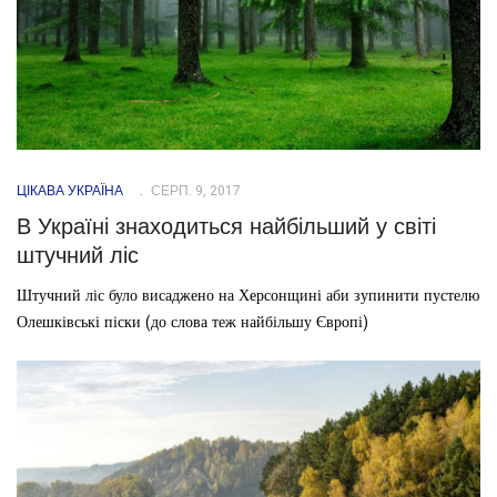
ЦІКАВА УКРАЇНА
СЕРП. 9, 2017
В Україні знаходиться найбільший у світі
штучний ліс
Штучний ліс було висаджено на Херсонщині аби зупинити пустелю
Олешківські піски (до слова теж найбільшу Європі)