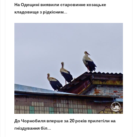
На Одещині виявили старовинне козацьке
кладовище з рідкісним...
До Чорнобиля вперше за 20 років прилетіли на
гніздування біл...