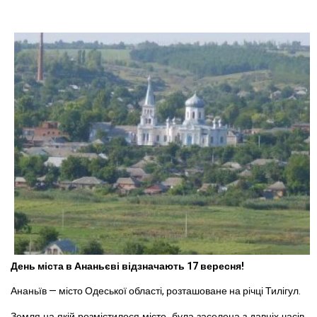
День міста в Ананьєві відзначають 17 вересня!
Ананьїв — місто Одеської області, розташоване на річці Тилігул.
Земля на якій розмістилося місто, була заселена з давніх часів.