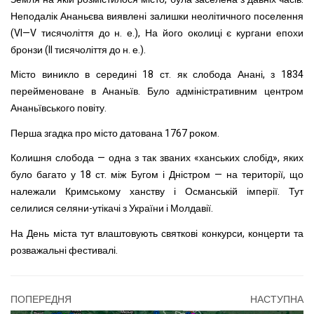
Неподалік Ананьєва виявлені залишки неолітичного поселення
(VI—V тисячоліття до н. е.), На його околиці є кургани епохи
бронзи (II тисячоліття до н. е.).
Місто виникло в середині 18 ст. як слобода Анані, з 1834
перейменоване в Ананьїв. Було адміністративним центром
Ананьївського повіту.
Перша згадка про місто датована 1767 роком.
Колишня слобода — одна з так званих «ханських слобід», яких
було багато у 18 ст. між Бугом і Дністром — на території, що
належали Кримському ханству і Османській імперії. Тут
селилися селяни-утікачі з України і Молдавії.
На День міста тут влаштовують святкові конкурси, концерти та
розважальні фестивалі.
ПОПЕРЕДНЯ
НАСТУПНА