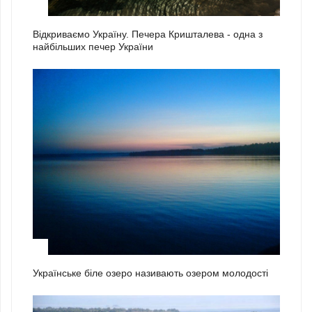
1
Відкриваємо Україну. Печера Кришталева - одна з
найбільших печер України
2
Українське біле озеро називають озером молодості