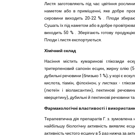
Листя заготовляють під час цвітіння рослини
наметом або в приміщенні, яке добре пров
сировини виходить 20-22 % . Плоди збираю
Сушать їх під наметом або в добре провітрюв
виходить 50 % . Зберігають готову продукці
Плоди і листя експортуються.
Хімічний склад
Насіння містить кумаринові глікозиди еск
тритерпеновий сапонін есцин, жирну олію (5-7
дубильні речовини (близько 1 %); у корі є еску
кислота, тіамін, філохінон; у листках - глік
(лютеїн і віолаксантин), пектинові речови
кверцетину), дубильні й пектинові речовини та
Фармакологічні властивості і використан
Терапевтична дія препаратів Г. з. зумовлена 
найбільшу біологічну активність виявляє есц
активність чистого есцину в 5 раз нижча за акт