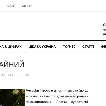
И
МУЗЕЇ
ЦЕРКВИ
О
G
ч
бо
НА В ЦИФРАХ
ЦІКАВА УКРАЇНА
ТОП-10
СТАТТІ
ФЕ
ЧАЙНИЙ
ПЕРЕГЛЯДИ: 7886
Aesculus hippocastanum — високе (до 25
м заввишки) листопадне дерево родини
гіркокаштанових. Листки супротивні,