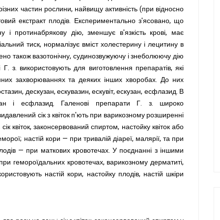
різних частин рослини, найвищу активність (при відносно
ртовий екстракт плодів. Експериментально з'ясовано, що
ну і протинабрякову дію, зменшує в'язкість крові, має
іальний тиск, нормалізує вміст холестерину і лецитину в
едено також вазотонічну, судинозвужуючу і знеболюючу дію
і Г. з. використовують для виготовлення препаратів, які
нних захворюваннях та деяких інших хворобах. До них
стазин, дескузан, ескувазин, ескувіт, ескузан, есфлазид. В
узан і есфлазид. Галенові препарати Г. з. широко
идавлений сік з квіток п'ють при варикозному розширенні
 сік квіток, законсервований спиртом, настойку квіток або
орої; настій кори — при тривалій діареї, малярії, та при
 плодів — при маткових кровотечах. У поєднанні з іншими
 при гемороїдальних кровотечах, варикозному дерматиті,
користовують настій кори, настойку плодів, настій шкіри