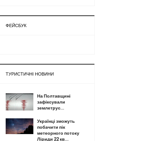
ФЕЙСБУК
ТУРИСТИЧНІ НОВИНИ
На Полтавщині
зафіксували
землетрус...
Українці зможуть
побачити пік
метеорного потоку
Ліриди 22 кв...