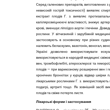
Серед галенових препаратів, виготовлених з 
невисокій гострій токсичності) виявляє спи
екстракт плодів Г. з. виявляє протизапаль
капілярозміцнюючі властивості, знижує артер
крові, зменшує ліпоїдоз аорти і печінки. Дов
рослини. У вітчизняній і зарубіжній медицин
застосовують в основному при різних суди
належить беласкузин, вазотонін, веногал, вено
Україні дозволено використовувати еск
використовуються в народній медицині: свіжов
вен, тромбофлебіті, атеросклерозі та геморої;
плодів — при варикозному розширенні вен і гем
хронічних бронхітах у курців; відвар шкірки
лікарськими рослинами Г. з. використовують
подагрі, артриті тощо. Як зовнішній засіб ви
плодів та свіже потерте листя.
Лікарські форми і застосування