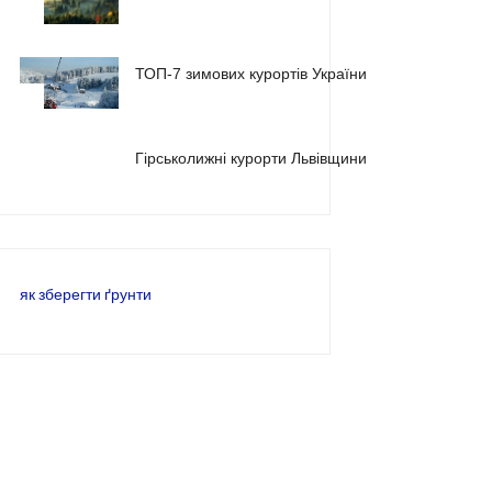
1
ТОП-7 зимових курортів України
2
3
Гірськолижні курорти Львівщини
як зберегти ґрунти