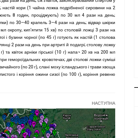
ва рази на день; сік з квіток, законсервований спиртом у
ь; настій кори (1 чайна ложка подрібненої сировини на 2
оюють 8 годин, проціджують) по 30 мл 4 рази на день;
рілки) по 30—40 крапель 3—4 рази на день; відвар шкірки
 мл окропу, кип'ятити 15 хв) по столовій ложці 3 рази на
тої і бузини чорної (по 45 г) готують як настій (1 столова
клянці 2 рази на день при артриті й подагрі; столову ложку
 г) та квіток арніки гірської (10 г) напа¬ 20 хв на 200 мл
 при гемороїдальних кровотечах; дві столові ложки суміші
звичайного (по 20 г), слані моху ісландського і трави хвоща
листого і коріння ожини сизої (по 100 г), коріння ревеню
НАСТУПНА