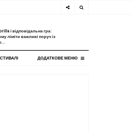
СТАННЯ НОВИНА
orilla і відповідальна гра:
ому ліміти важливі поруч із
...
СТИВАЛІ
ДОДАТКОВЕ МЕНЮ