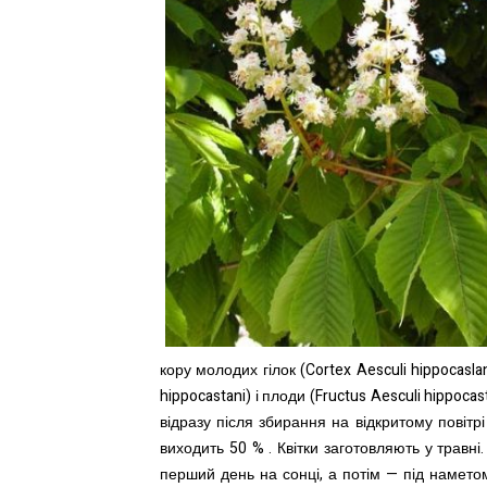
кору молодих гілок (Cortex Aesculi hippocaslani)
hippocastani) і плоди (Fructus Aesculi hippoca
відразу після збирання на відкритому повітр
виходить 50 % . Квітки заготовляють у травні.
перший день на сонці, а потім — під намето