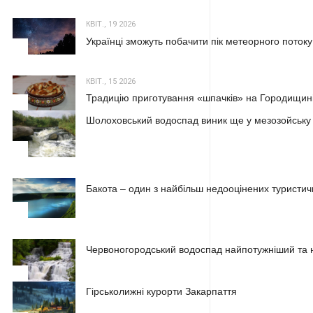
КВІТ., 19 2026
Українці зможуть побачити пік метеорного потоку
2
КВІТ., 15 2026
Традицію приготування «шпачків» на Городищині
3
Шолоховський водоспад виник ще у мезозойську
1
Бакота – один з найбільш недооцінених туристичн
2
Червоногородський водоспад найпотужніший та н
3
Гірськолижні курорти Закарпаття