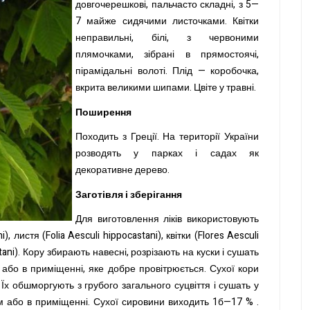
довгочерешкові, пальчасто складні, з 5—
7 майже сидячими листочками. Квітки
неправильні, білі, з червоними
плямочками, зібрані в прямостоячі,
пірамідальні волоті. Плід — коробочка,
вкрита великими шипами. Цвіте у травні.
Поширення
Походить з Греції. На території України
розводять у парках і садах як
декоративне дерево.
Заготівля і зберігання
Для виготовлення ліків використовують
, листя (Folia Aesculi hippocastani), квітки (Flores Aesculi
stani). Кору збирають навесні, розрізають на куски і сушать
і або в приміщенні, яке добре провітрюється. Сухої кори
 Їх обшморгують з грубого загального суцвіття і сушать у
м або в приміщенні. Сухої сировини виходить 1б—17 % .