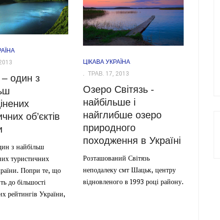
РАЇНА
ЦІКАВА УКРАЇНА
2013
ТРАВ. 17, 2013
 – один з
Озеро Світязь -
ьш
найбільше і
інених
найглибше озеро
чних об’єктів
природного
и
походження в Україні
дин з найбільш
Розташований Світязь
них туристичних
неподалеку смт Шацьк, центру
країни. Попри те, що
відновленого в 1993 році району.
ть до більшості
их рейтингів України,