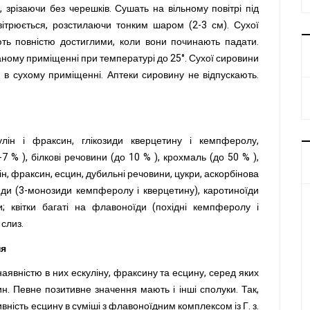
, зрізаючи без черешків. Сушать на вільному повітрі під
ітрюється, розстилаючи тонким шаром (2-3 см). Сухої
ть повністю достиглими, коли вони починають падати.
аному приміщенні при температурі до 25°. Сухої сировини
ю в сухому приміщенні. Аптеки сировину не відпускають.
улін і фраксин, глікозиди кверцетину і кемпферолу,
 % ), білкові речовини (до 10 % ), крохмаль (до 50 % ),
лін, фраксин, есцин, дубильні речовини, цукри, аскорбінова
озиди (3-монозиди кемпферолу і кверцетину), каротиноїди
ни; квітки багаті на флавоноїди (похідні кемпферолу і
 слиз.
ня
наявністю в них ескуліну, фраксину та есцину, серед яких
ин. Певне позитивне значення мають і інші сполуки. Так,
ивність есцину в суміші з флавоноїдним комплексом із Г. з.