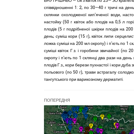
ВНУТРІШНЬО — сік з квіток по 25— ЗО крапель д
співвідношенні 1: 2, по 30—40 г тричі на ден
склянки охолодженої кип'яченої води, наст
настойку (50 г квіток або плодів на 0,5 л го
плодів (5 г подрібненої шкірки плодів на 200
день; суміш кори (15 г), квіток липи серцелис
ложка суміші на 200 мл окропу) і п'ють по 1 с
суміші квіток Г.з. і горобини звичайної (по 20
окропу і п'ють по 1 склянці два рази на день
плодів Г.з., кори берези пухнастої і кори дуба 
польового (по 50 г), трави астрагалу солодко
тангутського при варикозному дерматиті.
ПОПЕРЕДНЯ