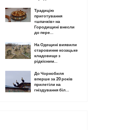
Традицію
приготування
«шпачків» на
Городищині внесли
до пере...
На Одещині виявили
старовинне козацьке
кладовище з
рідкісним...
До Чорнобиля
вперше за 20 років
прилетіли на
гніздування біл...