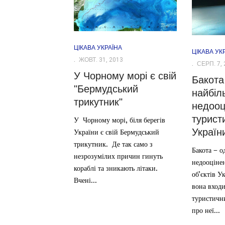
ЦІКАВА УКРАЇНА
ЦІКАВА УК
ЖОВТ. 31, 2013
СЕРП. 7, 
У Чорному морі є свій
Бакота
"Бермудський
найбіл
трикутник"
недооц
туристи
У Чорному морі, біля берегів
Україн
України є свій Бермудський
трикутник. Де так само з
Бакота – о
незрозумілих причин гинуть
недооціне
кораблі та зникають літаки.
об’єктів У
Вчені...
вона входи
туристичн
про неї...