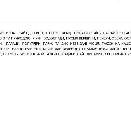
ИСТИЧНА – САЙТ ДЛЯ ВСІХ, ХТО ХОЧЕ КРАЩЕ ПІЗНАТИ УКРАЇНУ. НА САЙТІ ЗІБ
Ю ТА ПРИРОДОЮ: РІЧКИ, ВОДОСПАДИ, ГІРСЬКІ ВЕРШИНИ, ПЕЧЕРИ, ОЗЕРА, ОСТР
КИ І ПАЛАЦИ, ПОПУЛЯРНІ ПЛЯЖІ ТА ДИКІ НЕЗВІДАНІ МІСЦЯ. ТАКОЖ НА Н
ШРУТИ, НАЙПОПУЛЯРНІШІ МІСЦЯ ДЛЯ ЗЕЛЕНОГО ТУРИЗМУ; ІНФОРМАЦІЮ ПРО
ЦІЮ ПРО ТУРИСТИЧНІ БАЗИ ТА ЗЕЛЕНІ САДИБИ. САЙТ ДИНАМІЧНО РОЗВИВАЄТЬС