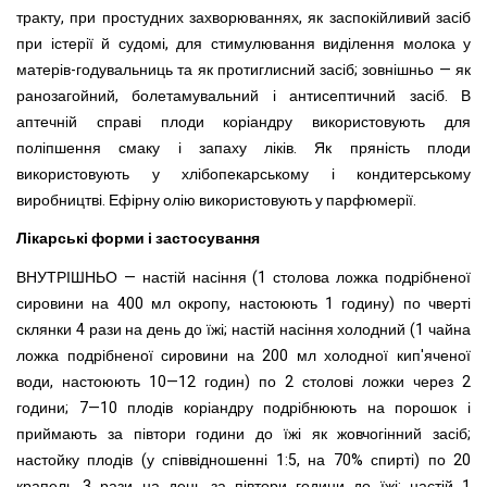
тракту, при простудних захворюваннях, як заспокійливий засіб
при істерії й судомі, для стимулювання виділення молока у
матерів-годувальниць та як протиглисний засіб; зовнішньо — як
ранозагойний, болетамувальний і антисептичний засіб. В
аптечній справі плоди коріандру використовують для
поліпшення смаку і запаху ліків. Як пряність плоди
використовують у хлібопекарському і кондитерському
виробництві. Ефірну олію використовують у парфюмерії.
Лікарські форми і застосування
ВНУТРІШНЬО — настій насіння (1 столова ложка подрібненої
сировини на 400 мл окропу, настоюють 1 годину) по чверті
склянки 4 рази на день до їжі; настій насіння холодний (1 чайна
ложка подрібненої сировини на 200 мл холодної кип'яченої
води, настоюють 10—12 годин) по 2 столові ложки через 2
години; 7—10 плодів коріандру подрібнюють на порошок і
приймають за півтори години до їжі як жовчогінний засіб;
настойку плодів (у співвідношенні 1:5, на 70% спирті) по 20
крапель 3 рази на день за півтори години до їжі; настій 1