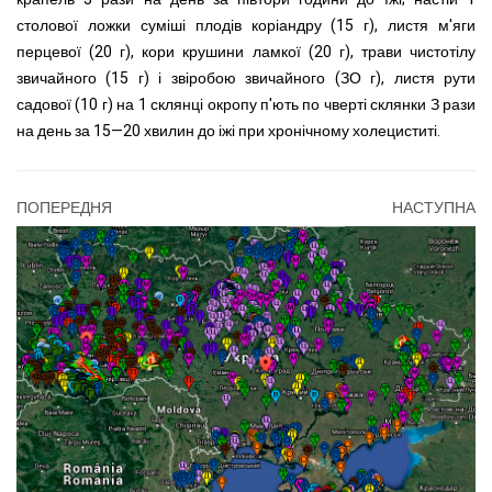
столової ложки суміші плодів коріандру (15 г), листя м'яги
перцевої (20 г), кори крушини ламкої (20 г), трави чистотілу
звичайного (15 г) і звіробою звичайного (ЗО г), листя рути
садової (10 г) на 1 склянці окропу п'ють по чверті склянки З рази
на день за 15—20 хвилин до іжі при хронічному холециститі.
ПОПЕРЕДНЯ
НАСТУПНА