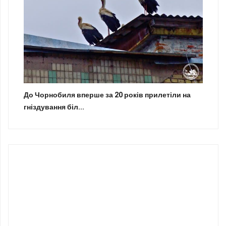
До Чорнобиля вперше за 20 років прилетіли на
гніздування біл...