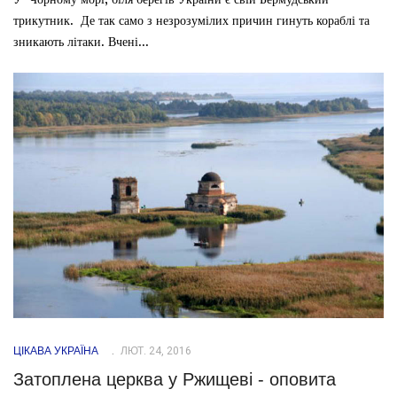
трикутник. Де так само з незрозумілих причин гинуть кораблі та
зникають літаки. Вчені...
ЦІКАВА УКРАЇНА
ЛЮТ. 24, 2016
Затоплена церква у Ржищеві - оповита