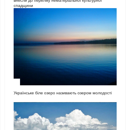
внесли до переліку нематеріальної культурної
спадщини
1
Українське біле озеро називають озером молодості