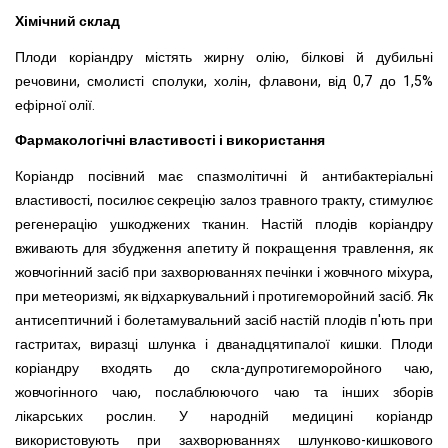
Хімічний склад
Плоди коріандру містять жирну олію, білкові й дубильні
речовини, смолисті сполуки, холін, флавони, від 0,7 до 1,5%
ефірної олії.
Фармакологічні властивості і використання
Коріандр посівний має спазмолітичні й антибактеріальні
властивості, посилює секрецію залоз травного тракту, стимулює
регенерацію ушкоджених тканин. Настій плодів коріандру
вживають для збудження апетиту й покращення травлення, як
жовчогінний засіб при захворюваннях печінки і жовчного міхура,
при метеоризмі, як відхаркувальний і протигеморойний засіб. Як
антисептичний і болетамувальний засіб настій плодів п'ють при
гастритах, виразці шлунка і дванадцятипалої кишки. Плоди
коріандру входять до скла-дупротигеморойного чаю,
жовчогінного чаю, послаблюючого чаю та інших зборів
лікарських рослин. У народній медицині коріандр
використовують при захворюваннях шлунково-кишкового