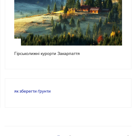
3
Гірськолижні курорти Закарпаття
як зберегти ґрунти