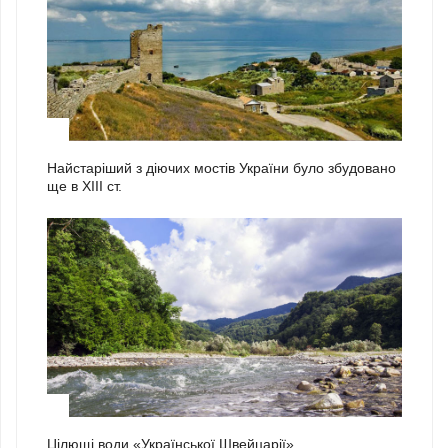
2
Найстаріший з діючих мостів України було збудовано
ще в ХІІІ ст.
3
Цілющі води «Української Швейцарії»