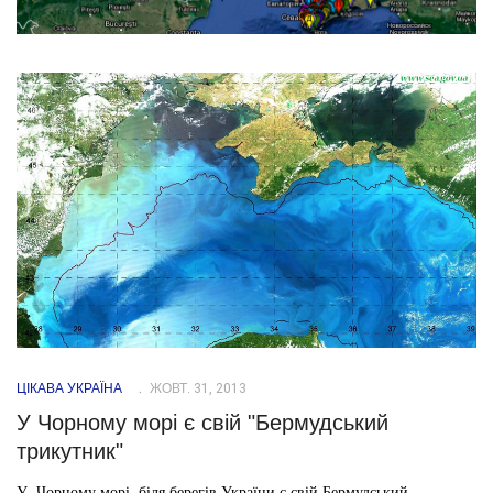
ЦІКАВА УКРАЇНА
ЖОВТ. 31, 2013
У Чорному морі є свій "Бермудський
трикутник"
У Чорному морі, біля берегів України є свій Бермудський