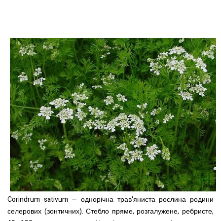
Corindrum sativum — однорічна трав'яниста рослина родини
селерових (зонтичних). Стебло пряме,
розгалужене, ребристе,