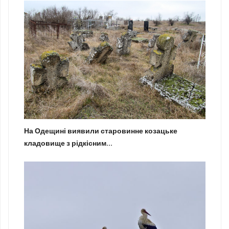
На Одещині виявили старовинне козацьке
кладовище з рідкісним...