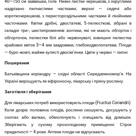
40—150 см заввишки, голе. Нижні листки черешкові, з округлими
надрізано пилчастими частками; верхні — сидячі або
короткочерешкові, з перистороздільними частками й лінійними
часточками. Квітки дрібні, двостатеві, 5-пелюсткові, зібрані в
складні три-, шестипроменеві зонтики, які не мають обгорток і
обгорточок; пелюстки білі або червонуваті, зовнішня пелюстка
крайових квіток 3—4 мм завдовжки, глибокодволопатева. Плоди
— буро-жовті, майже кулясті двосім'янки. Цвіте у червні — липні.
Поширення
Батьківщина коріандру — східні області Середземномор'я. На
Україні вирощують як ефіроносну, лікарську і пряну рослину.
Заготівля і зберігання
Для лікарських потреб використовують плоди (Fructus Coriandri).
Коли дозріє половина плодів, рослини скошують,
досушують у
снопах або валках, обмолочують і очищають від домішок.
Зберігають у сухому прохолодному приміщенні. Строк
придатності — 4 роки. Аптеки плоди не відпускають.