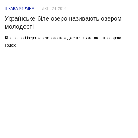
ЦІКАВА УКРАЇНА
ЛЮТ. 24, 2016
Українське біле озеро називають озером
молодості
Біле озеро Озеро карстового походження з чистою і прозорою
водою.