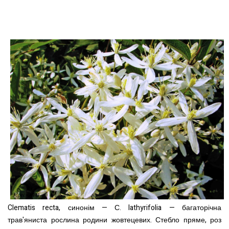
Clematis recta, синонім — С. lathyrifolia — багаторічна
трав'яниста рослина родини жовтецевих. Стебло пряме, роз