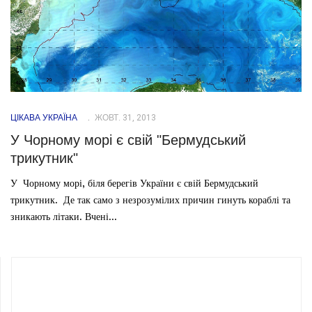
ЦІКАВА УКРАЇНА
ЖОВТ. 31, 2013
У Чорному морі є свій "Бермудський
трикутник"
У Чорному морі, біля берегів України є свій Бермудський
трикутник. Де так само з незрозумілих причин гинуть кораблі та
зникають літаки. Вчені...