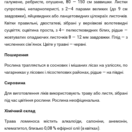
галужене, ребристе, опушене, 80 — 150 см заввишки. Листки
супротивні, непарноперисті, з 2—4 парами великих (до 9 см
завдовжки), яйцевидних або ланцетовидних цілокраїх листочків.
Квітки правильні, двостатеві, зібрані у верхівкові волотевидні
суцвіття; оцвітина проста, з 4— пелюстковидних білих, рідше —
жовтуватих опадаючих листочків 8 — 12 мм завдовжки. Плід — з
численних сім'янок. Цвіте у травні — червні.
Поширення
Рослина трапляється в соснових і мішаних лісах на узліссях, по
чагарниках у лісових і лісостепових районах, рідше — на півдні.
Сировина
Для виготовлення ліків використовують траву або листя, зібрані
під час цвітіння рослини. Рослина неофіцинальна.
Хімічний склад
Трава ломиноса містить алкалоїди, сапоніни, анемонін,
клематитол, близько 0,08 %
ефірної олії (в квітках).