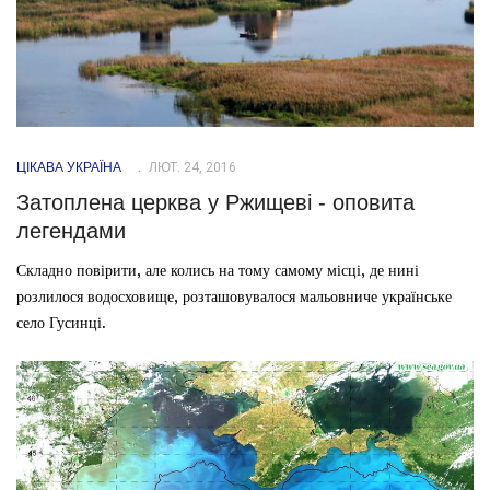
ЦІКАВА УКРАЇНА
ЛЮТ. 24, 2016
Затоплена церква у Ржищеві - оповита
легендами
Складно повірити, але колись на тому самому місці, де нині
розлилося водосховище, розташовувалося мальовниче українське
село Гусинці.