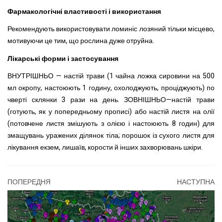
Фармакологічні властивості і використання
Рекомендують використовувати ломиніс лозяний тільки місцево,
мотивуючи це тим, що рослина дуже отруйна.
Лікарські форми і застосування
ВНУТРІШНЬО — настій трави (1 чайна ложка сировини на 500
мл окропу, настоюють 1 годину, охолоджують, проціджують) по
чверті склянки 3 рази на день. ЗОВНІШНЬО—настій трави
(готують, як у попередньому прописі) або настій листя на олії
(потовчене листя змішують з олією і настоюють 8 годин) для
змащувань уражених ділянок тіла; порошок із сухого листя для
лікування екзем, лишаїв, корости й інших захворювань шкіри.
ПОПЕРЕДНЯ
НАСТУПНА