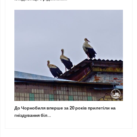
До Чорнобиля вперше за 20 років прилетіли на
гніздування біл...