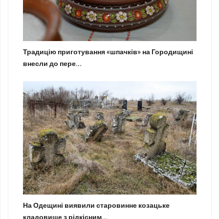
Традицію приготування «шпачків» на Городищині
внесли до пере...
На Одещині виявили старовинне козацьке
кладовище з рідкісним...