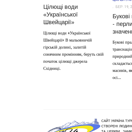
Цілющі води
БЕР. 19, 
«Української
Букові
Швейцарії»
- перл
значен
Цілющі води «Української
Швейцарії» В мальовничій
Букові пра
гірській долині, залитій
транснаці
сонячним промінням, беруть свій
природний
початок цілющі джерела
складаєтьс
Східниці.
масивів, я
осі...
САЙТ УКРАЇНА ТУР
СТВОРЕНІ ЛЮДИНО
ТА ЦЕРКВИ, ЗАМ