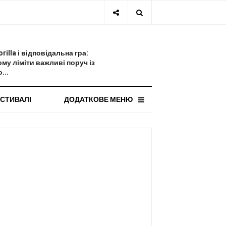
СТАННЯ НОВИНА
orilla і відповідальна гра:
ому ліміти важливі поруч із
...
СТИВАЛІ
ДОДАТКОВЕ МЕНЮ