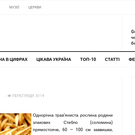
И
МУЗЕЇ
ЦЕРКВИ
О
G
ч
бо
НА В ЦИФРАХ
ЦІКАВА УКРАЇНА
ТОП-10
СТАТТІ
ФЕ
1
ПЕРЕГЛЯДИ: 5119
Однорічна трав'яниста рослина родини
злакових. Стебло (соломина)
прямостояче, 60 — 100 см заввишки,