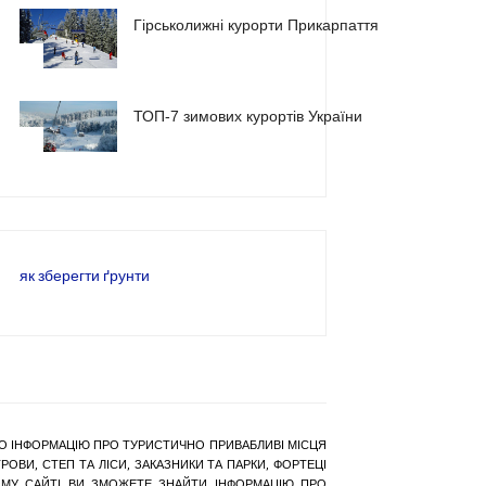
Гірськолижні курорти Прикарпаття
2
ТОП-7 зимових курортів України
3
як зберегти ґрунти
РАНО ІНФОРМАЦІЮ ПРО ТУРИСТИЧНО ПРИВАБЛИВІ МІСЦЯ
ОВИ, СТЕП ТА ЛІСИ, ЗАКАЗНИКИ ТА ПАРКИ, ФОРТЕЦІ
АШОМУ САЙТІ ВИ ЗМОЖЕТЕ ЗНАЙТИ ІНФОРМАЦІЮ ПРО