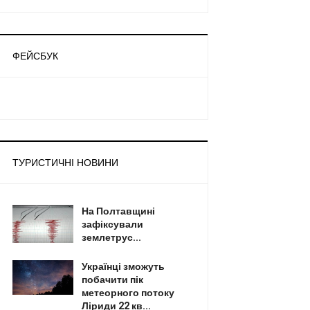
ФЕЙСБУК
ТУРИСТИЧНІ НОВИНИ
На Полтавщині
зафіксували
землетрус...
Українці зможуть
побачити пік
метеорного потоку
Ліриди 22 кв...