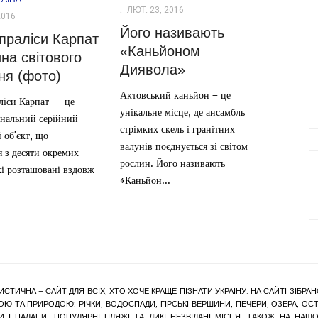
ЛЮТ. 23, 2016
2016
Його називають
 праліси Карпат
«Каньйоном
ина світового
Диявола»
ня (фото)
Актовський каньйон – це
ліси Карпат — це
унікальне місце, де ансамбль
ональний серійний
стрімких скель і гранітних
 об'єкт, що
валунів поєднується зі світом
я з десяти окремих
рослин. Його називають
кі розташовані вздовж
«Каньйон...
ИСТИЧНА – САЙТ ДЛЯ ВСІХ, ХТО ХОЧЕ КРАЩЕ ПІЗНАТИ УКРАЇНУ. НА САЙТІ ЗІБ
Ю ТА ПРИРОДОЮ: РІЧКИ, ВОДОСПАДИ, ГІРСЬКІ ВЕРШИНИ, ПЕЧЕРИ, ОЗЕРА, ОСТР
КИ І ПАЛАЦИ, ПОПУЛЯРНІ ПЛЯЖІ ТА ДИКІ НЕЗВІДАНІ МІСЦЯ. ТАКОЖ НА Н