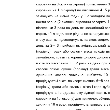
сировини на 3 склянки окропу)
по півсклянки 3
сировини на 1 л окропу) по півсклянки 4—5 ра
замочують на кілька годин у 1 л холодної во
настій зерна (2 склянки сировини заварити 1
півсклянки 3 рази на день як жовчогінний засі
варять в 1 л води, поки рідина не випарується
знову варять, підсолоджують на смак медом,
день за 2— З прийоми як зміцнювальний зас
(порівну) трави або соломи вівса, плодів 
звичайного, трави та коренів цикорію дикого
п'ють по півсклянки 1 — 2 рази на день при 
столові ложки суміші (порівну) трави вівса
лушпиння квасолі звичайної кип'ятять 10
проціджують і п'ють по чверті склянки 6—8 ра
(порівну) трави або соломи вівса і кори дуб
проціджують і в одержаному відварі парять но
сировини на 1 л окропу) для примочок, обмиван
хвилин у 10 л води, проціджують, вливають у в