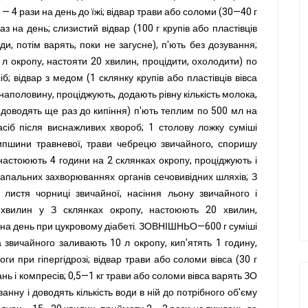
 — 4 рази на день до їжі; відвар трави або соломи (30—40 г
з на день; слизистий відвар (100 г крупів або пластівців
ди, потім варять,
поки не загусне), п'ють без дозування;
 л окропу, настояти 20 хвилин, процідити, охолодити) по
б; відвар з медом (1 склянку крупів або пластівців вівса
 наполовину, проціджують, додають рівну кількість молока,
 доводять ще раз до кипіння) п'ють теплим по 500 мл на
іб після виснажливих хвороб; 1 столову ложку суміші
шипшини травневої, трави чебрецю звичайного, споришу
 настоюють 4 години на 2 склянках окропу, проціджують і
запальних захворюваннях органів сечовивідних шляхів; З
, листя чорниці звичайної, насіння льону звичайного і
 хвилин у З склянках окропу, настоюють 20 хвилин,
з на день при цукровому діабеті. ЗОВНІШНЬО—600 г суміші
а звичайного заливають 10 л окропу, кип'ятять 1 годину,
ги при гіпергідрозі; відвар трави або соломи вівса (30 г
ь і компресів; 0,5—1 кг трави або соломи вівса варять ЗО
анну і доводять кількість води в ній до потрібного об'єму