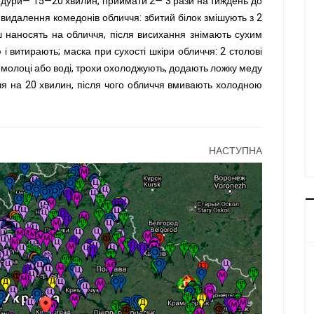
едури— 15—20 хвилин, приймати 2— 3 рази на тиждень до
видалення комедонів обличчя: збитий білок змішують з 2
 наносять на обличчя, після висихання знімають сухим
 витирають; маска при сухості шкіри обличчя: 2 столові
а молоці або воді, трохи охолоджують, додають ложку меду
чя на 20 хвилин, після чого обличчя вмивають холодною
НАСТУПНА