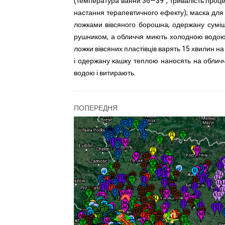
(температура ванни 36—39°, тривалість проц
настання терапевтичного ефекту); маска для 
ложками вівсяного борошна, одержану суміш
рушником, а обличчя миють холодною водою і
ложки вівсяних пластівців варять 15 хвилин н
і одержану кашку теплою наносять на облич
водою і витирають.
ПОПЕРЕДНЯ