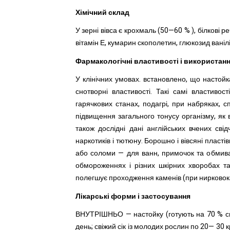
Хімічний склад
У зерні вівса є крохмаль (50—60 % ), білкові р
вітамін Е, кумарин скополетин, глюкозид ванілін
Фармакологічні властивості і використан
У клінічних умовах. встановлено, що настойк
снотворні властивості. Такі самі властиво
гарячкових станах, подагрі, при набряках,
підвищення загального тонусу організму, як в
також дослідні дані англійських вчених сві
наркотиків і тютюну. Борошно і вівсяні пласті
або соломи — для ванн, примочок та обмивань 
обмороженнях і різних шкірних хворобах та
полегшує проходження каменів (при нирковокам
Лікарські форми і застосування
ВНУТРІШНЬО — настойку (готують на 70 % спи
день; свіжий сік із молодих рослин по 20— 30 