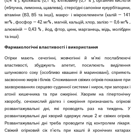
(0,4 % ), крохмаль (0,1 %), клітковину (0,7 % ), органічні кислоти
(яблучна, лимонна, щавлева), стероїдні сапоніни кукурбітацини,
вітаміни (В3, В5 та інші), макро- і мікроелементи (калій — 141
мг% , фосфор — 42 мг% , магній, кальцій, хлор, залізо — 0,6 мг% ,
алюміній — 0,43 % , йод, фтор, цинк, марганець, мідь, молібден
та інші).
Фармакологічні властивості і використання
Огірки мають сечогінні, жовчогінні й м'які послаблюючі
властивості, збуджують апетит, посилюють виділення
шлункового соку (особливо квашені й мариновані), сприяють
засвоєнню жирів і білків. Споживання свіжих огірків показане при
захворюваннях серцево-судинної системи і нирок, при запорах і
атонії кишечника та при ожирінні. Хворим на гіпертонічну
хворобу, сечокислий діатез і ожиріння призначають огіркові
розвантажувальні дні, які проводять раз на тиждень. У
розвантажувальні дні хворий одержує лише 2 кг свіжих огірків.
Розвантажувальні дні треба проводити під контролем лікаря.
Свіжий огірковий сік п'ють при кашлі й хронічних катарах