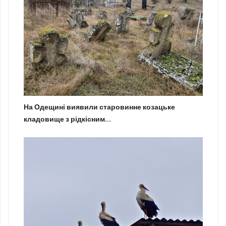
На Одещині виявили старовинне козацьке
кладовище з рідкісним...