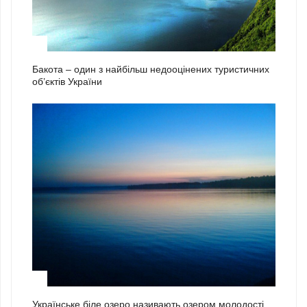
2
Бакота – один з найбільш недооцінених туристичних
об’єктів України
3
Українське біле озеро називають озером молодості