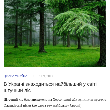
ЦІКАВА УКРАЇНА
СЕРП. 9, 2017
В Україні знаходиться найбільший у світі
штучний ліс
Штучний ліс було висаджено на Херсонщині аби зупинити пустелю
Олешківські піски (до слова теж найбільшу Європі)