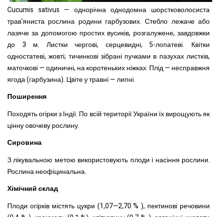
Cucumis sativus — однорічна однодомна шорстковолосиста
трав'яниста рослина родини гарбузових. Стебло лежаче або
лазяче за допомогою простих вусиків, розгалужене, завдовжки
до 3 м. Листки чергові, серцевидні, 5-лопатеві. Квітки
одностатеві, жовті; тичинкові зібрані пучками в пазухах листків,
маточкові — одиничні, на коротеньких ніжках. Плід — несправжня
ягода (гарбузина). Цвіте у травні — липні.
Поширення
Походять огірки з Індії. По всій території України їх вирощують як
цінну овочеву рослину.
Сировина
З лікувальною метою використовують плоди і насіння рослини.
Рослина неофіцинальна.
Хімічний склад
Плоди огірків містять цукри (1,07—2,70 % ), пектинові речовини