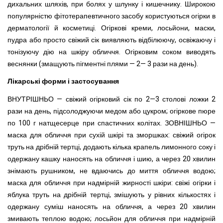
дихальних шляхів, при болях у шлунку і кишечнику. Широкою
популярністю фітотерапевтичного засобу користуються огірки в
дерматології й косметиці. Огіркові креми, лосьйони, маски,
пудра або просто свіжий сік виявляють відбілюючу, освіжаючу і
тонізуючу дію на шкіру обличчя. Огірковим соком виводять
веснянки (змащують пігментні плями — 2— 3 рази на день).
Лікарські форми і застосування
ВНУТРІШНЬО — свіжий огірковий сік по 2—3 столові ложки 2
рази на день, підсолоджуючи медом або цукром; огіркове пюре
по 100 г натщесерце при спастичних колітах. ЗОВНІШНЬО —
маска для обличчя при сухій шкірі та зморшках: свіжий огірок
труть на дрібній тертці, додають кілька крапель лимонного соку і
одержану кашку наносять на обличчя і шию, а через 20 хвилин
знімають рушником, не вдаючись до миття обличчя водою;
маска для обличчя при надмірній жирності шкіри: свіжі огірки і
яблука труть на дрібній тертці, змішують у рівних кількостях і
одержану суміш наносять на обличчя, а через 20 хвилин
змивають теплою водою; лосьйон для обличчя при надмірній