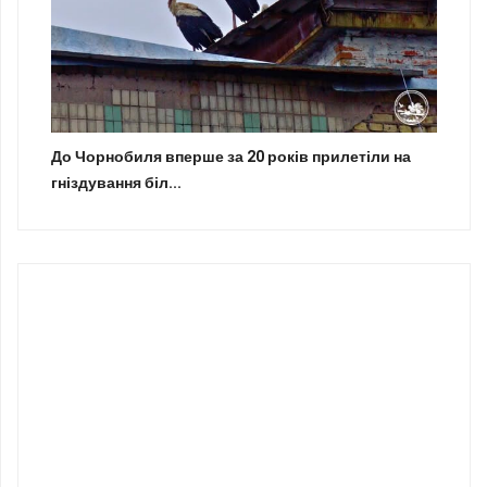
До Чорнобиля вперше за 20 років прилетіли на
гніздування біл...