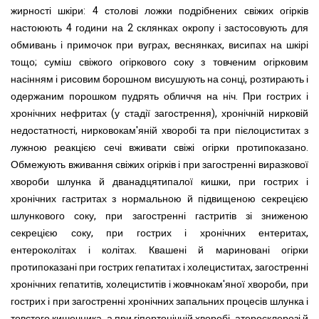
жирності шкіри: 4 столові ложки подрібнених свіжих огірків
настоюють 4 години на 2 склянках окропу і застосовують для
обмивань і примочок при вуграх, веснянках, висипах на шкірі
тощо; суміш свіжого огіркового соку з товченим огірковим
насінням і рисовим борошном висушують на сонці, розтирають і
одержаним порошком пудрять обличчя на ніч. При гострих і
хронічних нефритах (у стадії загострення), хронічній нирковій
недостатності, нирковокам'яній хворобі та при пієлоциститах з
лужною реакцією сечі вживати свіжі огірки протипоказано.
Обмежують вживання свіжих огірків і при загостренні виразкової
хвороби шлунка й дванадцятипалої кишки, при гострих і
хронічних гастритах з нормальною й підвищеною секрецією
шлункового соку, при загостренні гастритів зі зниженою
секрецією соку, при гострих і хронічних ентеритах,
ентероколітах і колітах. Квашені й мариновані огірки
протипоказані при гострих гепатитах і холециститах, загостренні
хронічних гепатитів, холециститів і жовчнокам'яної хвороби, при
гострих і при загостренні хронічних запальних процесів шлунка і
товстого кишечника, а при гіпертонічній хворобі, атеросклерозі й