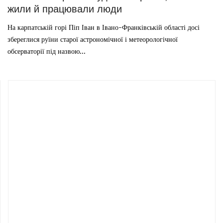
жили й працювали люди
На карпатській горі Піп Іван в Івано-Франківській області досі
збереглися руїни старої астрономічної і метеорологічної
обсерваторії під назвою...