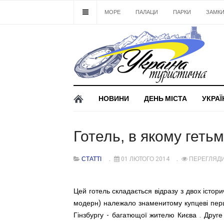
МОРЕ
ПАЛАЦИ
ПАРКИ
ЗАМК
НОВИНИ
ДЕНЬ МІСТА
УКРАЇ
Готель, в якому гетьм
СТАТТІ
01 ЛЮТОГО 2014
ПЕРЕГЛЯДИ
Цей готель складається відразу з двох істори
модерн) належало знаменитому купцеві першої
Гінзбургу - багатющої жителю Києва . Друге