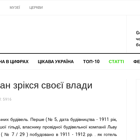
И
МУЗЕЇ
ЦЕРКВИ
О
G
ч
бо
НА В ЦИФРАХ
ЦІКАВА УКРАЇНА
ТОП-10
СТАТТІ
ФЕ
ан зрікся своєї влади
: 5916
чних будівель. Перше (№ 5, дата будівництва - 1911 рік,
 гільдії, власнику провідної будівельної компанії Льву
 ( № 7 / 29 ) побудовано в 1911 - 1912 рр. . як готель