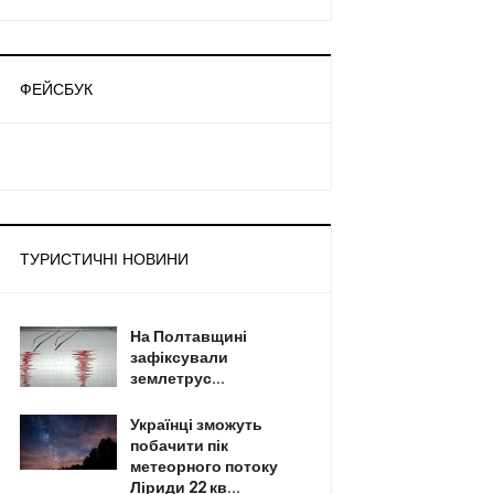
ФЕЙСБУК
ТУРИСТИЧНІ НОВИНИ
На Полтавщині
зафіксували
землетрус...
Українці зможуть
побачити пік
метеорного потоку
Ліриди 22 кв...