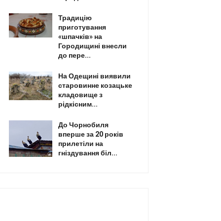
Традицію
приготування
«шпачків» на
Городищині внесли
до пере...
На Одещині виявили
старовинне козацьке
кладовище з
рідкісним...
До Чорнобиля
вперше за 20 років
прилетіли на
гніздування біл...