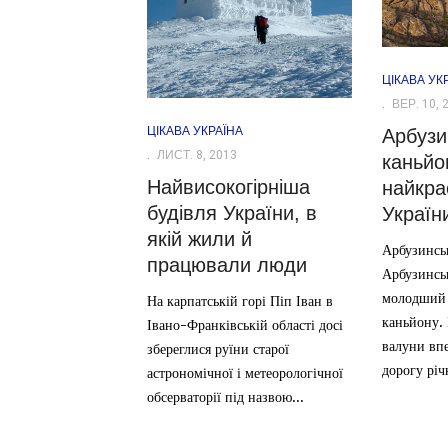
ЦІКАВА УК
ВЕР. 10, 
ЦІКАВА УКРАЇНА
Арбузи
ЛИСТ. 8, 2013
каньйо
Найвисокогірніша
найкра
будівля України, в
Україн
якій жили й
Арбузинсь
працювали люди
Арбузинсь
молодший 
На карпатській горі Піп Іван в
каньйону. 
Івано-Франківській області досі
валуни впе
збереглися руїни старої
дорогу річк
астрономічної і метеорологічної
обсерваторії під назвою...