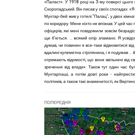
«Паласт». У 1918 році на 3-му поверсі цього
Скоропадський. Він писав у своїх спогадах: «Я
Мухтар-бей жив у готелі "Палац", у двох кімн
по коридору. Мене ніхто не впізнав. У цей час
офіцерів, які мені повідомили зовсім безраді
ще б'ються. ... всякий опір зламано. Я усві
думав, чи повинен я все-таки відмовитися від
вдалині кулеметна стрілянина, і я подумав ... й
отримають відомості, що вони звільнені від сво
зречення від влади». Також тут один час бу
Мухтарпаші, а потім довгі роки - найпрести
політиків, а також такі знаменитості, як Верт
ПОПЕРЕДНЯ