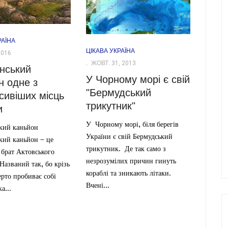
РАЇНА
ЦІКАВА УКРАЇНА
2016
ЖОВТ. 31, 2013
нський
У Чорному морі є свій
н одне з
"Бермудський
сивіших місць
трикутник"
и
У Чорному морі, біля берегів
кий каньйон
України є свій Бермудський
кий каньйон – це
трикутник. Де так само з
брат Актовського
незрозумілих причин гинуть
Названий так, бо крізь
кораблі та зникають літаки.
рто пробиває собі
Вчені...
а...