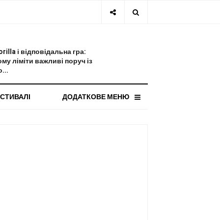
СТАННЯ НОВИНА
orilla і відповідальна гра:
ому ліміти важливі поруч із
...
СТИВАЛІ
ДОДАТКОВЕ МЕНЮ