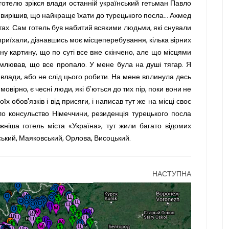
 готелю зрікся влади останній український гетьман Павло
 вирішив, що найкраще їхати до турецького посла... Ахмед
атах. Сам готель був набитий всякими людьми, які снували
 приїхали, дізнавшись моє місцеперебування, кілька вірних
сну картину, що по суті все вже скінчено, але що місцями
домлював, що все пропало. У мене була на душі тягар. Я
 влади, або не слід цього робити. На мене вплинула десь
мовірно, є чесні люди, які б'ються до тих пір, поки вони не
їх обов'язків і від присяги, і написав тут же на місці своє
ло консульство Німеччини, резиденція турецького посла
жніша готель міста «Україна», тут жили багато відомих
инський, Маяковський, Орлова, Висоцький.
НАСТУПНА