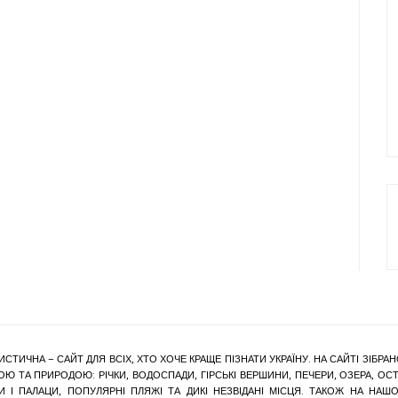
ИСТИЧНА – САЙТ ДЛЯ ВСІХ, ХТО ХОЧЕ КРАЩЕ ПІЗНАТИ УКРАЇНУ. НА САЙТІ ЗІБ
Ю ТА ПРИРОДОЮ: РІЧКИ, ВОДОСПАДИ, ГІРСЬКІ ВЕРШИНИ, ПЕЧЕРИ, ОЗЕРА, ОСТР
КИ І ПАЛАЦИ, ПОПУЛЯРНІ ПЛЯЖІ ТА ДИКІ НЕЗВІДАНІ МІСЦЯ. ТАКОЖ НА Н