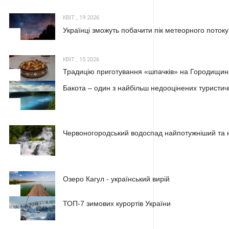
КВІТ., 19 2026
Українці зможуть побачити пік метеорного потоку
2
КВІТ., 15 2026
Традицію приготування «шпачків» на Городищині
3
Бакота – один з найбільш недооцінених туристичн
1
Червоногородський водоспад найпотужніший та н
2
Озеро Кагул - український вирій
3
ТОП-7 зимових курортів України
1