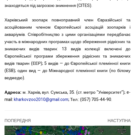
знаходяться під загрозою зникнення (CITES).
Харківський зоопарк повноправний член Євразійської та
асоційованим членом Європейської асоціацій зоопарків і
акваріумів. Співробітництво з цими організаціями передбачає
участь в міжнародних програмах щодо збереження рідкісних та
зникаючих видів тварин: 13 видів колекції включені до
Європейської програми збереження рідкісних та зникаючих
видів тварин (ЕЕР); 5 видів — до Європейської племінної книги
(ESB); один вид — до Міжнародної племінної книги (по білому
ведмедю).
Адреса:
м. Харків, вул. Сумська, 35. (ст. метро "Університет"); e-
mail:
kharkovzoo2010@gmail.com
; Тел.: (057) 705-44-90.
ПОПЕРЕДНЯ
НАСТУПНА