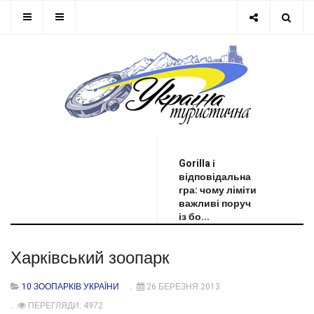
ОСТАННЯ НОВИНА
Gorilla і
відповідальна
гра: чому ліміти
важливі поруч
із бо...
Харківський зоопарк
10 ЗООПАРКІВ УКРАЇНИ
26 БЕРЕЗНЯ 2013
ПЕРЕГЛЯДИ: 4972