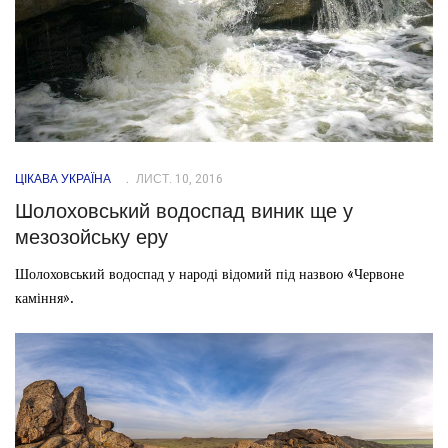
ЦІКАВА УКРАЇНА
ЛИСТ. 10, 2016
Шолоховський водоспад виник ще у
мезозойську еру
Шолоховський водоспад у народі відомий під назвою «Червоне
каміння».