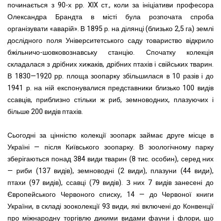
починається з 90-х рр. XIX ст., коли за ініціативи професора
Олександра Брандта в місті була розпочата спроба
організувати «аварій». В 1895 р. на ділянці (близько 2,5 га) землі
дослідного поля Університетського саду товариство відкрило
бжільничо-шовковознавську станцію. Спочатку колекція
складалася з дрібних хижаків, дрібних птахів і свійських тварин.
В 1830—1920 рр. площа зоопарку збільшилася в 10 разів і до
1941 р. на ній експонувалися представники близько 100 видів
ссавців, приблизно стільки ж риб, земноводних, плазуючих і
більше 200 видів птахів.
Сьогодні за цінністю колекції зоопарк займає друге місце в
Україні — після Київського зоопарку. В зоологічному парку
зберігаються понад 384 види тварин (8 тис. особин), серед них
— риби (137 видів), земноводні (2 види), плазуни (44 види),
птахи (97 видів), ссавці (79 видів). З них 7 видів занесені до
Європейського Червоного списку, 14 — до Червоної книги
України, в складі зооколекції 93 види, які включені до Конвенції
про міжнародну торгівлю дикими видами фауни і флори, що