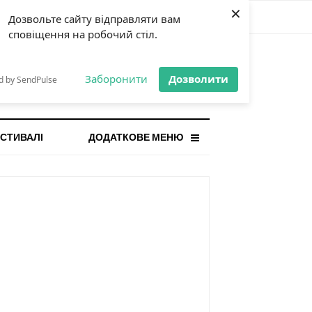
×
Дозвольте сайту відправляти вам
сповіщення на робочий стіл.
СТАННЯ НОВИНА
orilla і відповідальна гра:
Заборонити
Дозволити
d by SendPulse
ому ліміти важливі поруч із
...
СТИВАЛІ
ДОДАТКОВЕ МЕНЮ