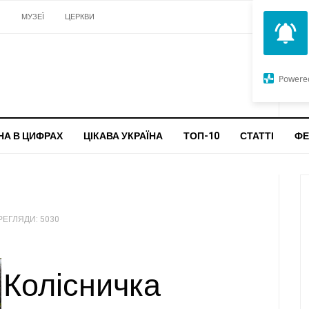
И
МУЗЕЇ
ЦЕРКВИ
О
G
Powere
ч
бо
НА В ЦИФРАХ
ЦІКАВА УКРАЇНА
ТОП-10
СТАТТІ
ФЕ
РЕГЛЯДИ: 5030
Колісничка