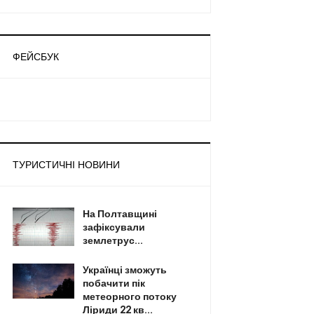
ФЕЙСБУК
ТУРИСТИЧНІ НОВИНИ
На Полтавщині
зафіксували
землетрус...
Українці зможуть
побачити пік
метеорного потоку
Ліриди 22 кв...