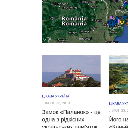
ЦІКАВА УКРАЇНА
ЖОВТ. 30, 2013
ЦІКАВА УК
ЛЮТ. 23, 
Замок «Паланок» - це
Його н
одна з рідкісних
«Кань
українських пам'яток,