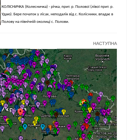
КОЛІСНИЧКА (Колесничка) - річка, прит. р. Полової (лівої прит. р.
Удаю). Бере початок у лісах, неподалік від с. Колісники, впадає в
Полову на північній околиці с. Полови.
НАСТУПНА