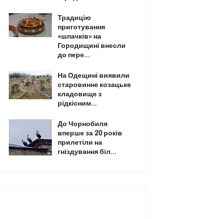
Традицію
приготування
«шпачків» на
Городищині внесли
до пере...
На Одещині виявили
старовинне козацьке
кладовище з
рідкісним...
До Чорнобиля
вперше за 20 років
прилетіли на
гніздування біл...