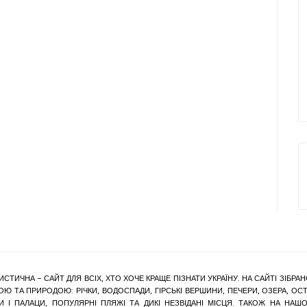
ИСТИЧНА – САЙТ ДЛЯ ВСІХ, ХТО ХОЧЕ КРАЩЕ ПІЗНАТИ УКРАЇНУ. НА САЙТІ ЗІБ
Ю ТА ПРИРОДОЮ: РІЧКИ, ВОДОСПАДИ, ГІРСЬКІ ВЕРШИНИ, ПЕЧЕРИ, ОЗЕРА, ОСТР
КИ І ПАЛАЦИ, ПОПУЛЯРНІ ПЛЯЖІ ТА ДИКІ НЕЗВІДАНІ МІСЦЯ. ТАКОЖ НА Н