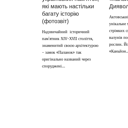
Дияво
які мають настільки
багату історію
Актовськи
(фотозвіт)
унікальне 
стрімких с
Надзвичайний історичний
валунів по
пам'ятник ХІV-ХVII століття,
рослин. Й
знаменитий своєю архітектурою
«Каньйон..
- замок «Паланок» так
оригінально названий через
споруджені...