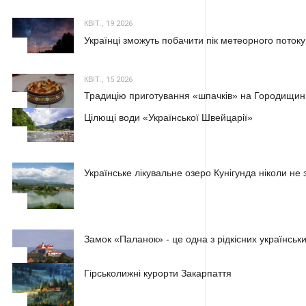
КВІТ., 19 2026
Українці зможуть побачити пік метеорного потоку
2
КВІТ., 15 2026
Традицію приготування «шпачків» на Городищині
3
Цілющі води «Української Швейцарії»
1
Українське лікувальне озеро Кунігунда ніколи не 
2
Замок «Паланок» - це одна з рідкісних українських
3
Гірськолижні курорти Закарпаття
1