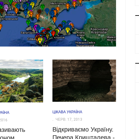
ЦІКАВА УКРАЇНА
РАЇНА
ЧЕРВ. 17, 2013
2016
Відкриваємо Україну.
азивають
Печера Кришталева -
йоном