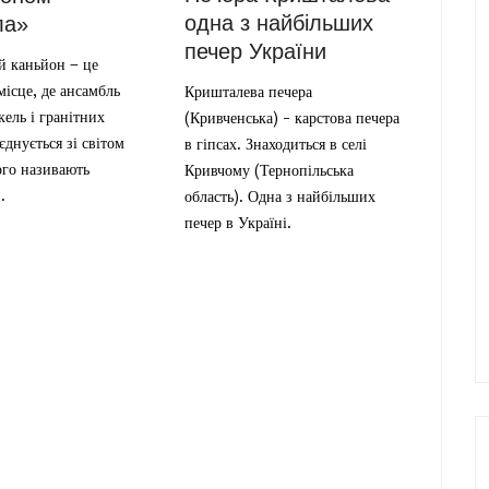
одна з найбільших
ла»
печер України
й каньйон – це
місце, де ансамбль
Кришталева печера
кель і гранітних
(Кривченська) - карстова печера
єднується зі світом
в гіпсах. Знаходиться в селі
ого називають
Кривчому (Тернопільська
.
область). Одна з найбільших
печер в Україні.