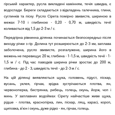
гірський характер, русла викладені камінням, течія швидка, є
водоспади. Береги складаються з відкладень галечника, глини,
суглинків та піску. Русло Сірета помірно звивисте, шириною в
межах 7-10 і глибиною - 0,20 - 0,70 м, швидкість течії
коливається від 1,5 до 2-3 м / с.
Передгірна рівнинна ділянка починається безпосередньо після
виходу річки з гір. Долина тут розширюється до 2-З км, заплава
заболочена, русло звивисте, розгалужене, ширина його в
межень не перевищує 20 м, глибина - 1-1,5 м, швидкість течії - 1-
1,5 м / с. Під час паводків ширина річки зростає до 200 м,
глибина - до 2 - З, швидкість течії - до 2-З м / с.
На цій ділянці виявляються щука, головень, підуст, піскар,
вусань, уклея, гірчак, зрідка зустрічаються плотва, ян,
червоноперка, бистрянка, рибець, голець, окунь, йорж, чоп і
минь. У заплавних водоймах Сірету найчастіше живе щука,
рідше - плотва, краснопірка, лин, піскар, лящ, карасі, короп,
щиповка, в'юн і окунь, дуже рідко - ян, гірчак, голець.