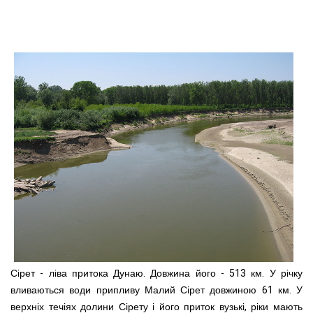
Сірет - ліва притока Дунаю. Довжина його - 513 км. У річку
вливаються води припливу Малий Сірет довжиною 61 км. У
верхніх течіях долини Сірету і його приток вузькі, ріки мають