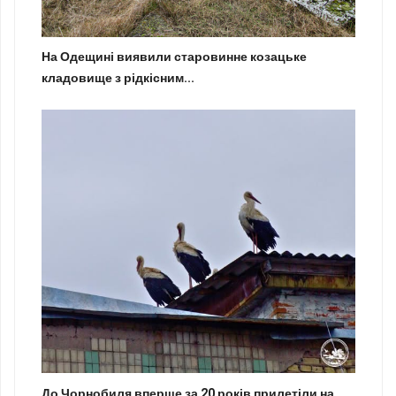
На Одещині виявили старовинне козацьке
кладовище з рідкісним...
До Чорнобиля вперше за 20 років прилетіли на