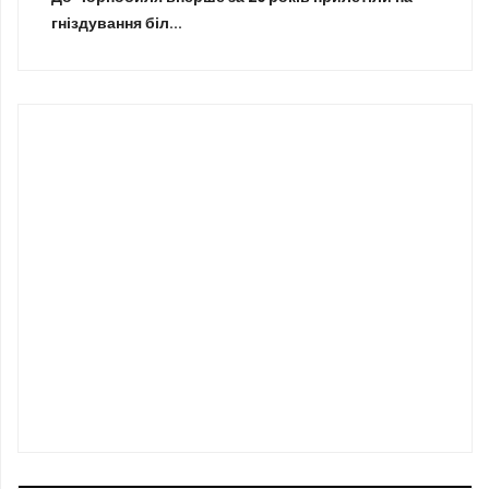
гніздування біл...