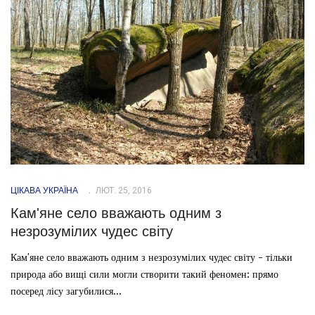
ЦІКАВА УКРАЇНА
ЛЮТ. 25, 2016
Кам'яне село вважають одним з
незрозумілих чудес світу
Кам'яне село вважають одним з незрозумілих чудес світу - тільки
природа або вищі сили могли створити такий феномен: прямо
посеред лісу загубилися...