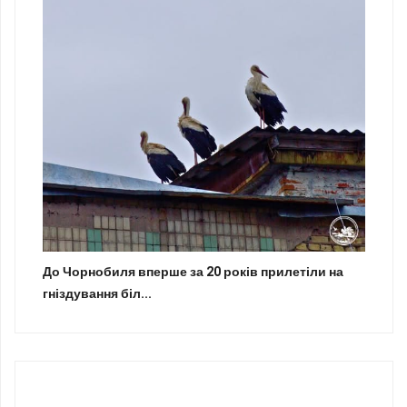
До Чорнобиля вперше за 20 років прилетіли на
гніздування біл...