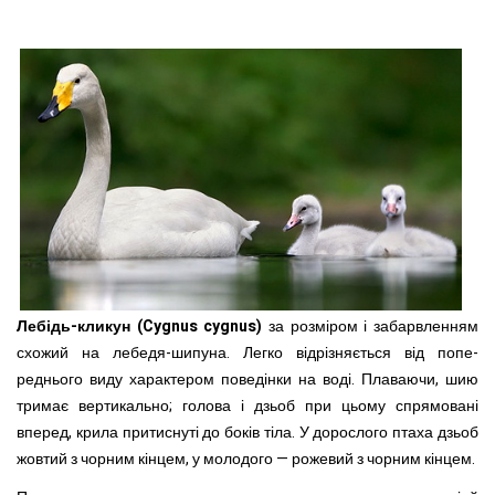
Лебідь-кликун (Cygnus cygnus)
за розміром і забарвленням
схожий на лебедя-шипуна. Легко відрізняється від попе­
реднього виду характером по­ведінки на воді. Плаваючи, шию
тримає вертикально; го­лова і дзьоб при цьому спря­мовані
вперед, крила притис­нуті до боків тіла. У доросло­го птаха дзьоб
жовтий з чорним кінцем, у молодого — рожевий з чорним кінцем.