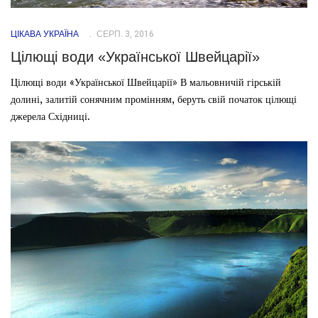
ЦІКАВА УКРАЇНА
СЕРП. 3, 2016
Цілющі води «Української Швейцарії»
Цілющі води «Української Швейцарії» В мальовничій гірській
долині, залитій сонячним промінням, беруть свій початок цілющі
джерела Східниці.