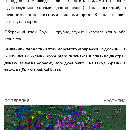
Перед зльотом швидко пливе, лопотить крилами по воді й
відштовхується лапами (злі­тає важко). Політ швидкий, з
нечастими, але сильними зма­хами крил. В польоті шия
витягнута вперед.
Обережний птах. Звуки — трубне, звучне і красиве «ганг» або
«ганг-го».
Звичайний перелітний птах морського узбережжя і рід­кісний — в
інших місцях України. Дуже рідко гніздиться в плавнях Дністра і
Дунаю. Зимує на Чорному морі, дуже рідко — на заході України, а
та­кож на Дніпрі в районі Києва.
ПОПЕРЕДНЯ
НАСТУПНА