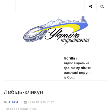
ОСТАННЯ НОВИНА
Gorilla і
відповідальна
гра: чому ліміти
важливі поруч
із бо...
Лебідь-кликун
ПТАХИ
21 БЕРЕЗНЯ 2012
ПЕРЕГЛЯДИ: 6632