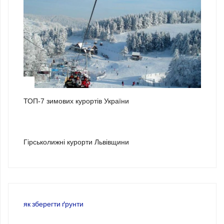
2
ТОП-7 зимових курортів України
3
Гірськолижні курорти Львівщини
як зберегти ґрунти