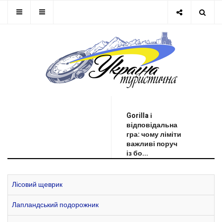
ОСТАННЯ НОВИНА
Gorilla і
відповідальна
гра: чому ліміти
важливі поруч
із бо...
Лісовий щеврик
Лапландський подорожник