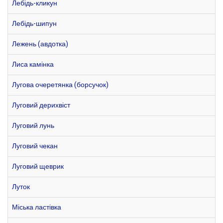
Лебідь-кликун
Лебідь-шипун
Лежень (авдотка)
Лиса камінка
Лугова очеретянка (борсучок)
Луговий дерихвіст
Луговий лунь
Луговий чекан
Луговий щеврик
Луток
Міська ластівка