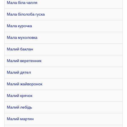
Мала біла чапля
Мала білолоба гуска
Мала курочка
Мала мухоловка
Малий баклан
Малий веретенник
Малий дятел
Малий жайворонок
Малий крячок
Малий лебідь
Малий мартин