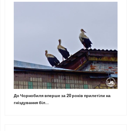
До Чорнобиля вперше за 20 років прилетіли на
гніздування біл...