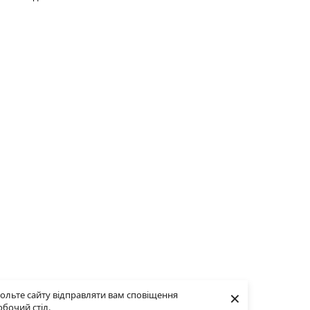
×
ольте сайту відправляти вам сповіщення
обочий стіл.