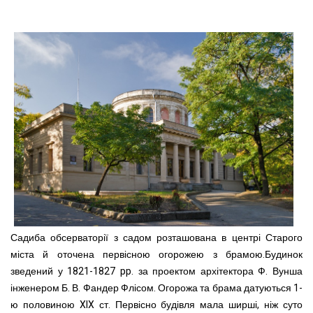
Садиба обсерваторії з садом розташована в центрі Старого
міста й оточена первісною огорожею з брамою.Будинок
зведений у 1821-1827 pp. за проектом архітектора Ф. Вунша
інженером Б. В. Фандер Флісом. Огорожа та брама датуються 1-
ю половиною XIX ст. Первісно будівля мала ширші, ніж суто