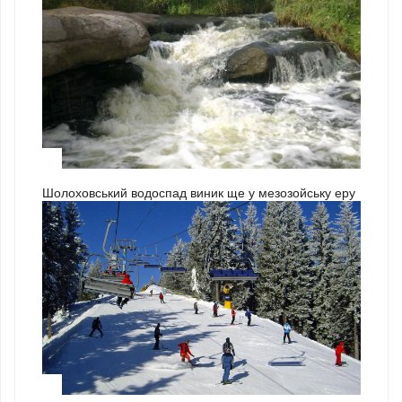
3
Шолоховський водоспад виник ще у мезозойську еру
1