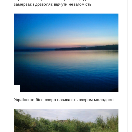
замерзає і дозволяє відчути невагомість
2
Українське біле озеро називають озером молодості