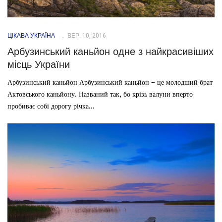
ЦІКАВА УКРАЇНА
ВЕР. 10, 2016
Арбузинський каньйон одне з найкрасивіших
місць України
Арбузинський каньйон Арбузинський каньйон – це молодший брат
Актовського каньйону. Названий так, бо крізь валуни вперто
пробиває собі дорогу річка...