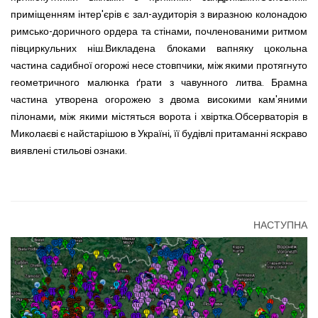
приміщенням інтер'єрів є зал-аудиторія з виразною колонадою
римсько-доричного ордера та стінами, почленованими ритмом
півциркульних ніш.Викладена блоками вапняку цокольна
частина садибної огорожі несе стовпчики, між якими протягнуто
геометричного малюнка ґрати з чавунного литва. Брамна
частина утворена огорожею з двома високими кам'яними
пілонами, між якими містяться ворота і хвіртка.Обсерваторія в
Миколаєві є найстарішою в Україні, її будівлі притаманні яскраво
виявлені стильові ознаки.
НАСТУПНА