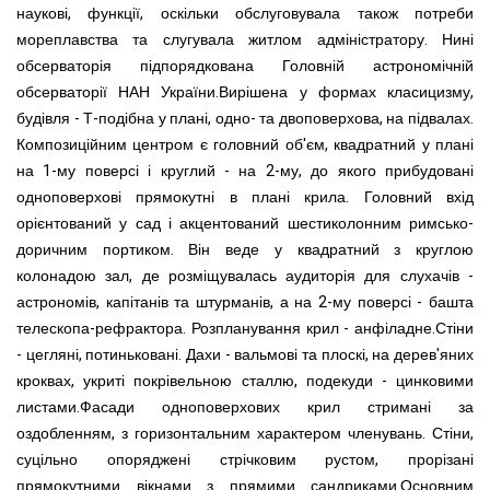
наукові, функції, оскільки обслуговувала також потреби
мореплавства та слугувала житлом адміністратору. Нині
обсерваторія підпорядкована Головній астрономічній
обсерваторії НАН України.Вирішена у формах класицизму,
будівля - Т-подібна у плані, одно- та двоповерхова, на підвалах.
Композиційним центром є головний об'єм, квадратний у плані
на 1-му поверсі і круглий - на 2-му, до якого прибудовані
одноповерхові прямокутні в плані крила. Головний вхід
орієнтований у сад і акцентований шестиколонним римсько-
доричним портиком. Він веде у квадратний з круглою
колонадою зал, де розміщувалась аудиторія для слухачів -
астрономів, капітанів та штурманів, а на 2-му поверсі - башта
телескопа-рефрактора. Розпланування крил - анфіладне.Стіни
- цегляні, потиньковані. Дахи - вальмові та плоскі, на дерев'яних
кроквах, укриті покрівельною сталлю, подекуди - цинковими
листами.Фасади одноповерхових крил стримані за
оздобленням, з горизонтальним характером членувань. Стіни,
суцільно опоряджені стрічковим рустом, прорізані
прямокутними вікнами з прямими сандриками.Основним