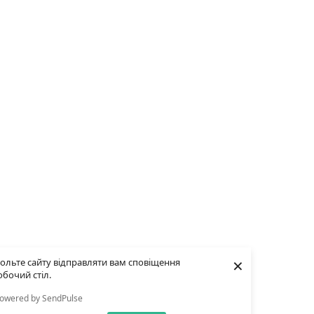
×
ольте сайту відправляти вам сповіщення
обочий стіл.
owered by SendPulse