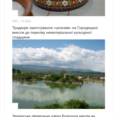
3
КВІТ., 15 2026
Традицію приготування «шпачків» на Городищині
внесли до переліку нематеріальної культурної
спадщини
1
Українське лікувальне озеро Кунігунда ніколи не