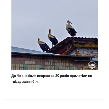
До Чорнобиля вперше за 20 років прилетіли на
гніздування біл...