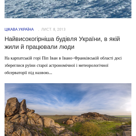
ЦІКАВА УКРАЇНА
ЛИСТ. 8, 2013
Найвисокогірніша будівля України, в якій
жили й працювали люди
На карпатській горі Піп Іван в Івано-Франківській області досі
збереглися руїни старої астрономічної і метеорологічної
обсерваторії під назвою...