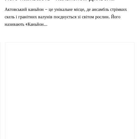
Актовський каньйон – це унікальне місце, де ансамбль стрімких
скель і гранітних валунів поєднується зі світом рослин. Його
називають «Каньйон...