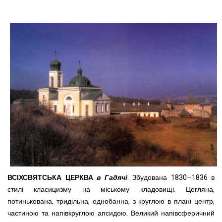
ВСІХСВЯТСЬКА ЦЕРКВА
в Гадячі
. Збудована 1830–1836 в
стилі класицизму на міському кладовищі. Цегляна,
потинькована, тридільна, однобанна, з круглою в плані центр,
частиною та напівкруглою апсидою. Великий напівсферичний