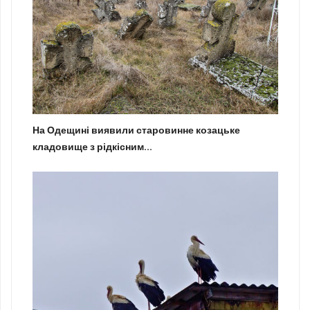
На Одещині виявили старовинне козацьке
кладовище з рідкісним...