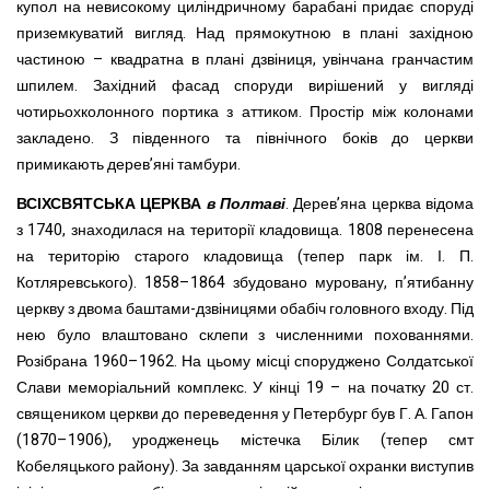
купол на невисокому циліндричному барабані придає споруді
приземкуватий вигляд. Над прямокутною в плані західною
частиною – квадратна в плані дзвіниця, увінчана гранчастим
шпилем. Західний фасад споруди вирішений у вигляді
чотирьохколонного портика з аттиком. Простір між колонами
закладено. З південного та північного боків до церкви
примикають дерев’яні тамбури.
ВСІХСВЯТСЬКА ЦЕРКВА
в Полтаві
. Дерев’яна церква відома
з 1740, знаходилася на території кладовища. 1808 перенесена
на територію старого кладовища (тепер парк ім. І. П.
Котляревського). 1858–1864 збудовано муровану, п’ятибанну
церкву з двома баштами-дзвіницями обабіч головного входу. Під
нею було влаштовано склепи з численними похованнями.
Розібрана 1960–1962. На цьому місці споруджено Солдатської
Слави меморіальний комплекс. У кінці 19 – на початку 20 ст.
священиком церкви до переведення у Петербург був Г. А. Гапон
(1870–1906), уродженець містечка Білик (тепер смт
Кобеляцького району). За завданням царської охранки виступив