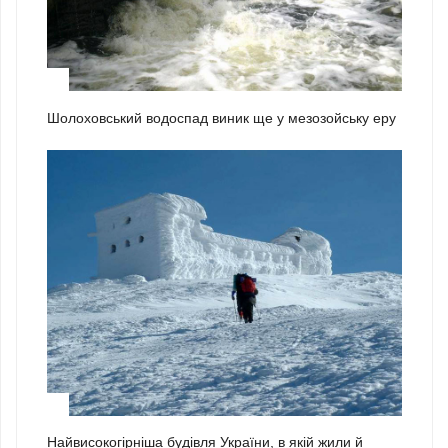
2
Шолоховський водоспад виник ще у мезозойську еру
3
Найвисокогірніша будівля України, в якій жили й