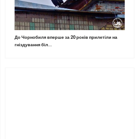
До Чорнобиля вперше за 20 років прилетіли на
гніздування біл...