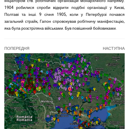
ініціатором ств. робітничих організацій монархічного напряму.
1904 робилися спроби відкрити подібні організації у Києві,
Полтаві та інші. 9 січня 1905, коли у Петербурзі почався
загальний страйк, Гапон спровокував робітничу маніфестацію,
яка була розстріляна військами. Був повішений бойовиками.
ПОПЕРЕДНЯ
НАСТУПНА