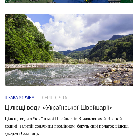
ЦІКАВА УКРАЇНА
СЕРП. 3, 2016
Цілющі води «Української Швейцарії»
Цілющі води «Української Швейцарії» В мальовничій гірській
долині, залитій сонячним промінням, беруть свій початок цілющі
джерела Східниці.