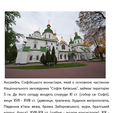
Ансамбль Софійського монастиря, який є основною частиною
Національного заповідника "Софія Київська", займає територію
5 га. До його складу входять споруди XI ст. (собор св. Софії),
кінця XVII - XVIII ст. (дзвіниця, трапезна, будинок митрополита,
Південна в'їзна вежа, брама Заборовського, мури, братський
корпус, бурса), XVIII-XIX ст. (хлібня - згодом консисторія), XIX -