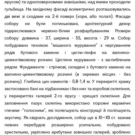
ярусом) та одноповерховими зовнішніми, над якими проходили
гульбища. На західному фасаді асиметрично розташовувались
дві вежі зі сходами на 2-й поверх (хори, або полаті).
Фасади
собору не були потиньковані, архітектурний декор
підкреслювався червоно-білим розфарбуванням. Розміри
собору: довжина - 37, ширина - 55, висота - 29 м.
Собор
побудовано технікою "мішаного мурування" з чергуванням
рядів бутового каменю і цегли-лінфи на вапняно-
цементівковому розчині. Цегляне мурування - з заглибленим
рядом. Фундаменти - стрічкові, складені з бутового каменю на
вап
н
яно-цементівковому розчині (в окремих місцях - без
розчину). Глибина цих наментів - 0,8
-
1,4 м. У перекритті храму
застосовано бані на підбанниках і без них та коробові склепіння,
у перекриттях галерей 2-го ярусу - хрещаті склепіння. Для
заповнення пазух склепінь використано порожні керамічні
глечики -"голосники", які полегшують конструкції й поліпшують
акустику.
Як свідчать дослідження, собор ще в
XI
—
XII
ст. зазнав
певних перебудов: розширено усипальню, побудовано
хрестильию, укріплено аркбутани зовнішніх галерей, зроблено