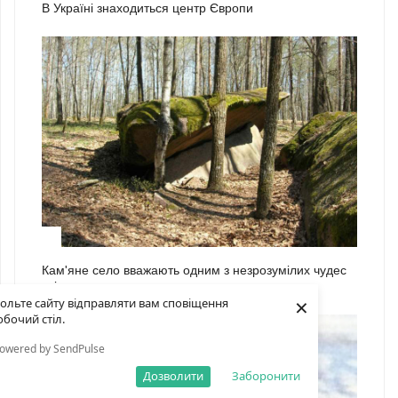
В Україні знаходиться центр Європи
2
Кам'яне село вважають одним з незрозумілих чудес
світу
×
ольте сайту відправляти вам сповіщення
обочий стіл.
owered by SendPulse
Дозволити
Заборонити