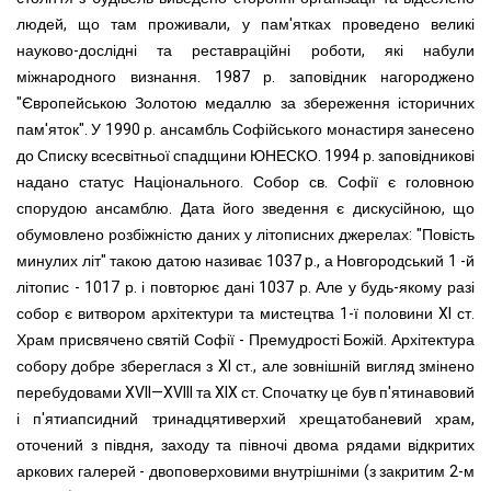
людей, що там проживали, у пам'ятках проведено великі
науково-дослідні та реставраційні роботи, які набули
міжнародного визнання. 1987 р. заповідник нагороджено
"Європейською Золотою медаллю за збереження історичних
пам'яток". У 1990 р. ансамбль Софійського монастиря занесено
до Списку всесвітньої спадщини ЮНЕСКО. 1994 р. заповідникові
надано статус Національного.
Собор св. Софії є головною
спорудою ансамблю. Дата його зведення є дискусійною, що
обумовлено розбіжністю даних у літописних джерелах: "Повість
минулих літ" такою датою називає 1037 p., а Новгородський 1 -й
літопис - 1017 р. і повторює дані 1037 р. Але у будь-якому разі
собор є витвором архітектури та мистецтва 1-ї половини XI ст.
Храм присвячено святій Софії - Премудрості Божій.
Архітектура
собору добре збереглася з XI ст., але зовнішній вигляд змінено
перебудовами XVII—XVIII та XIX ст. Спочатку це був п'ятинавовий
і п'ятиапсидний тринадцятиверхий хрещатобаневий храм,
оточений з півдня, заходу та півночі двома рядами відкритих
аркових галерей - двоповерховими внутрішніми (з закритим 2-м