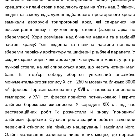
хрещатих у плані стовпів поділяють храм на п'ять нав. З півночі,
півдня та заходу відгалужені підба
н
евого просторового хреста
замикали двоярусні трипрогонові арки, які спиралися на
восьмигранні внизу і пучкові вгорі стовпи (західна арка не
збереглася). Хори розміщені над бічними
н
авами та в західній
частині храму; їхні південна та північна частини повністю
зберегли первісну архітектуру та шиферні різьблені парапети. У
східних краях хорів - вівтарі, західні членування мають у центрі
пучкові стовпи, на які спираються арки, що несуть чотири малі
бані.
В інтер'єрі собору зберігся унікальний ансамбль
монументального живопису XI ст. - 260 м мозаїк та близько 3000
2
м
фресок. Первісні малюва
нн
я у XVII ст. частково по
но
влено
темперою; у XVIII ст. фрески повністю потиньковано і вкрито
олійним бароковим живописом. У середині XIX ст. під час
реставраційних робіт їх розчистили й знову "поновили"
олійними фарбами. Сучасні реставраційні роботи звільнили
первісний стінопис від пізніших нашарувань і закріпили його.
Олійні малювання залишено лише в тих місцях, де первісні