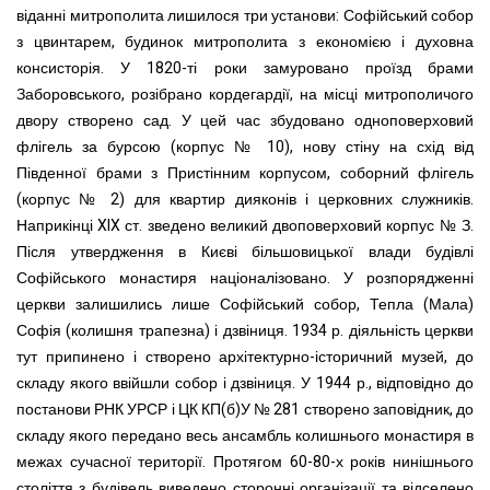
віданні митрополита лишилося три установи: Софійський собор
з цвинтарем, будинок митрополита з економією і духовна
консисторія. У 1820-ті роки замуровано проїзд брами
Заборовського, розібрано кордегардії, на місці митрополичого
двору створено сад. У цей час збудовано одноповерховий
флігель за бурсою (корпус № 10), нову стіну на схід від
Південної брами з Пристінним корпусом, соборний флігель
(корпус № 2) для квартир дияконів і церковних служників.
Наприкінці XIX ст. зведено великий двоповерховий корпус № З
.
Після утвердження в Києві більшовицької влади будівлі
Софійського монастиря націоналізовано. У розпорядженні
церкви залишились лише Софійський собор, Тепла (Мала)
Софія (колишня трапезна) і дзвіниця. 1934 р. діяльність церкви
тут припинено і створено архітектурно-історичний музей, до
складу якого ввійшли собор і дзвіниця. У 1944 р., відповідно
до
постанови РНК УРСР і ЦК КП(б)У № 281 створено заповідник, до
складу якого передано весь ансамбль колишнього монастиря в
межах сучасної території. Протягом 60-80-х років нинішнього
століття з будівель виведено сторонні організації та відселено