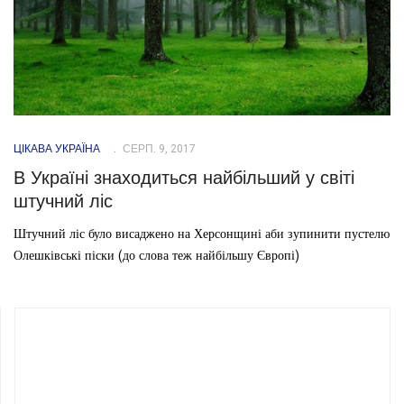
ЦІКАВА УКРАЇНА
СЕРП. 9, 2017
В Україні знаходиться найбільший у світі
штучний ліс
Штучний ліс було висаджено на Херсонщині аби зупинити пустелю
Олешківські піски (до слова теж найбільшу Європі)