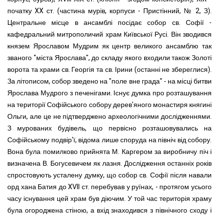
початку XX ст. (частина мурів, корпуси - Пристінний, № 2, З).
Центральне місце в ансамблі посідає собор св. Софії -
кафедральний митрополичий храм Київської Русі. Він зводився
князем Ярославом Мудрим як центр великого ансамблю так
званого "міста Ярослава", до складу якого входили також Золоті
ворота та храми св. Георгія та св. Ірини (останні не збереглися).
За літописом, собор зведено на "поле вне града" - на місці битви
Ярослава Мудрого з печенігами. Існує думка про розташування
на території Софійського собору дерев'яного монастиря княгині
Ольги, але це не підтверджено археологічними дослідженнями.
З мурованих будівель, що первісно розташовувались на
Софійському подвір'ї, відома лише споруда на північ від собору.
Вона була помилково прийнята М. Каргером за виробничу піч і
визначена В. Богусевичем як лазня.
Дослідження останніх років
спростовують усталену думку, що собор св. Софії після навали
орд хана Батия до
XVII
ст. перебував у руїнах, - протягом усього
часу існування цей храм був діючим. У той час територія храму
була огороджена стіною, а вхід знаходився з північного сходу і