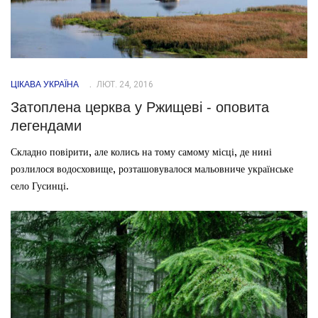
ЦІКАВА УКРАЇНА
ЛЮТ. 24, 2016
Затоплена церква у Ржищеві - оповита
легендами
Складно повірити, але колись на тому самому місці, де нині
розлилося водосховище, розташовувалося мальовниче українське
село Гусинці.