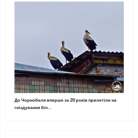
До Чорнобиля вперше за 20 років прилетіли на
гніздування біл...