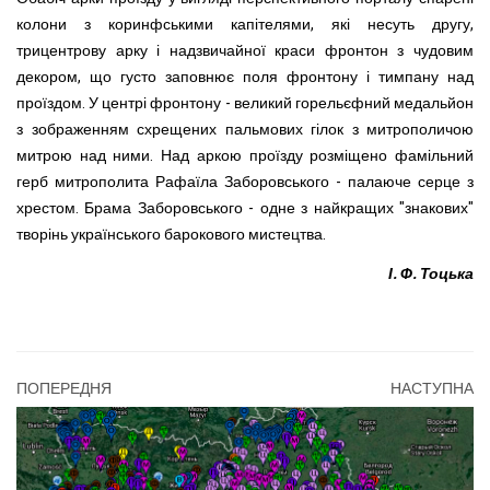
колони з коринфськими капітелями, які несуть другу,
трицентрову арку і надзвичай
но
ї краси фронто
н
з чудовим
декором, що густо заповнює поля фронтону і тимпану над
проїздом. У центрі фро
н
то
н
у - великий горельєфний медальйон
з зображенням схрещених пальмових гілок з митрополичою
митрою над ними. Над аркою проїзду розміщено фамільний
герб митрополита Рафаїла Заборовського - палаюче серце з
хрестом.
Брама Заборовського - одне з найкращих "знакових"
творінь українського барокового мистецтва.
І. Ф. Тоцька
ПОПЕРЕДНЯ
НАСТУПНА