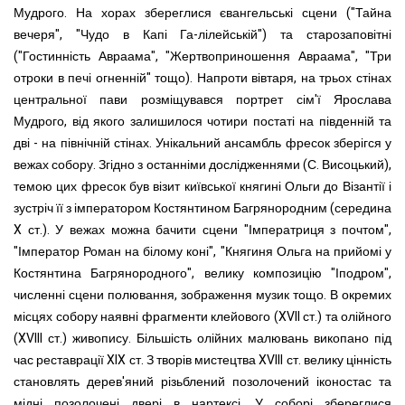
Мудрого. На хорах збереглися євангельські сцени ("Тайна
вечеря", "Чудо в Капі Га-лілейській") та старозаповітні
("Гостинність Авраама", "Жертвоприношення Авраама", "Три
отроки в печі огненній" тощо). Напроти вівтаря, на трьох стінах
центральної пави розміщувався портрет сім'ї Ярослава
Мудрого, від якого залишилося чотири постаті на південній та
дві - на північній стінах.
Унікальний ансамбль фресок зберігся у
вежах собору. Згідно з останніми дослідженнями (С. Висоцький),
темою цих фресок був візит київської княгині Ольги до Візантії і
зустріч її з імператором Костянтином Багрянородним (середина
X
ст.).
У вежах можна бачити сцени "Імператриця з почтом",
"Імператор Роман на білому коні", "Княгиня Ольга на прийомі у
Костянтина Багрянородного", велику композицію "Іподром",
численні сцени полювання, зображення музик тощо.
В окремих
місцях собору наявні фрагме
н
ти клейового (XVII ст.) та олійного
(XVIII ст.) живопису. Більшість олійних малювань викопано під
час реставрації XIX ст. З творів мистецтва XVIII ст. велику цінність
становлять дерев'яний різьблений позолочений іконостас та
мідні позолочені двері в нартексі.
У соборі збереглися