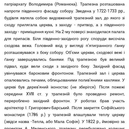
патріархату Володимира (Рома
н
юка).
Трапезна розташована
напроти південного фасаду собору. Зведена у 1722-1733 pp.,
будівля являла
собою видовже
н
ий трапезний зал, до якого зі
сходу прилягала церква, з заходу - притвор, а з південного
заходу - приміщення кухні. На 2-му поверсі знаходилася палата
для припасів. Біля півде
н
но-західного рогу споруди височіла
сходова вежа. Головний вхід у вигляді п'ятигранного ґанку
розташовувався з боку собору. Об'єми церкви, сходової вежі і
ґанку завершувались банями. Під трапезною був великий
підвал, куди вели сходи з західного боку. Західний фасад
увінчувався бароковим фронтоном. Трапезний зал і церква
опалювались печами, облицьованими полив'яними кахлями. У
церкві був дерев'яний іконостас (не зберігся).
Після пожежі
середини XVIII ст. у трапезній було проведено ремонт,
перероблено західний фронтон. У роботах брав участь
архітектор І. Григорович-Барський.
Після закриття Софійського
монастиря (1786 р.) у трапезній влаштували теплу церкву
(звідси назва -Тепла, або Мала Софія). У 1822 p., ймовірно за
проектом А. Меленського, трапезну перебудовано колишнє