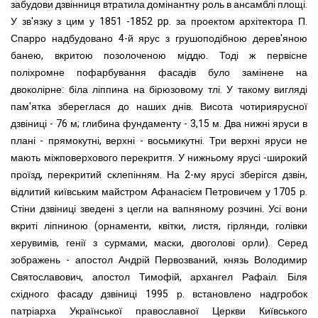
забудови дзві
нни
ця втратила домі
н
антну роль в ансамблі площі.
У зв'язку з цим у 1851 -1852 pp. за проектом архітектора П.
Спарро надбудовано 4-й ярус з грушоподібною дерев'яною
банею, вкритою позолоченою міддю. Тоді ж первісне
поліхромне пофарбування фасадів було замінене на
двоколірне: біла ліппина на бірюзовому тлі. У такому вигляді
пам'ятка збереглася до наших днів.
Висота чотириярусної
дзвіниці - 76 м; глибина фундаменту - 3,15 м. Два нижні яруси в
плані - прямокутні, верхні - восьмикутні.
Три верхні
яруси не
мають міжповерхового перекритгя. У н
и
жньому ярусі -широкий
проїзд, перекритий склепінням. На 2-му ярусі зберігся дзвін,
відлитий київським майстром Афанасієм Петровичем у 1705 р.
Стіни дзвіниці зведені з цегли на вапняному розчині. Усі вони
вкриті ліпниною (орнаменти, квітки, листя, гірлянди, голівки
херувимів, генії з сурмами, маски, двоголові орли). Серед
зображень - апостол Андрій Первозваний, князь Володимир
Святославович, апостол Тимофій, архангел Рафаіл.
Біля
східного фасаду дзвіниці 1995 р. встановлено надгробок
патріарха Української православної Церкви Київського