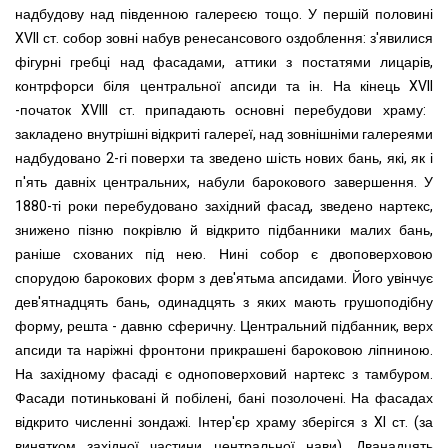
надбудову над південною галереєю тощо. У першій половині
XVII
ст. собор зовні набув ренесансового оздоблення: з'явилися
фігурні гребці над фасадами, аттики з постатями лицарів,
контрфорси біля центральної апсиди та ін. На кінець
XVII
-початок
XVIII
ст. припадають основні перебудови храму:
закладено внутрішні відкриті галереї, над зовнішніми галереями
надбудовано 2-гі поверхи та зведено шість нових бань, які, як і
п'ять давніх центральних, набули барокового завершення.
У
1880-ті роки перебудовано західний фасад, зведено нартекс,
знижено пізню покрівлю й відкрито підбанники малих бань,
раніше схованих під нею.
Нині собор є двоповерховою
спорудою барокових форм з дев'ятьма апсидами. Його увінчує
дев'ятнадцять бань, одинадцять з яких мають грушоподібну
форму, решта - давню сферичну. Центральний підбанник, верх
апсиди та наріжні фронтони прикрашені бароковою ліпниною.
На західному фасаді є одноповерховий нартекс з тамбуром.
Фасади потиньковані й побілені, бані позолочені. На фасадах
відкрито численні зондажі.
Інтер'єр храму зберігся з XI ст. (за
винятком захід
но
ї части
ни
це
н
траль
но
ї
н
ави). Два
н
адцять