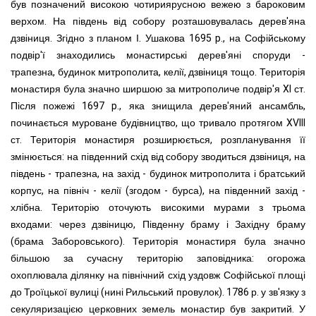
був позначений високою чотирия
русною вежею з бароковим
верхом. На південь від собору розташовувалась дерев'яна
дзвіниця. Згідно з планом І. Ушакова 1695
p
., на Софійському
подвір'ї знаходились монастирські дерев'яні споруди -
трапезна, будинок митрополита, келії, дзвіниця тощо.
Територія
монастиря була значно ширшою за митрополиче подвір'я XI ст.
Після пожежі 1697 p., яка знищила дерев'яний ансамбль,
починається муроване будівництво, що тривало протягом XVIII
ст. Територія монастиря розширюється, розпланування її
змінюється: на південний схід від собору зводиться дзвіниця, на
південь - трапезна, на захід - будинок митрополита і братський
корпус, на північ - келії (згодом - бурса), на південний захід -
хлібна. Територію оточують високими мурами з трьома
входами: через дзвіницю, Південну браму і Західну браму
(брама Заборовського). Територія монастиря була значно
більшою за сучасну територію заповідника: огорожа
охоплювала ділянку на північний схід уздовж Софійської площі
до Троїцької вулиці (нині Рильський провулок).
1786 р. у зв'язку з
секуляризацією церковних земель монастир був закритий. У