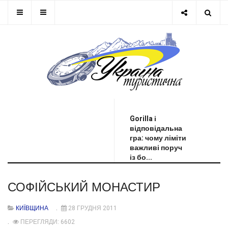
ОСТАННЯ НОВИНА
Gorilla і
відповідальна
гра: чому ліміти
важливі поруч
із бо...
СОФІЙСЬКИЙ МОНАСТИР
КИЇВЩИНА
28 ГРУДНЯ 2011
ПЕРЕГЛЯДИ: 6602