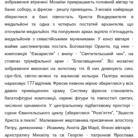
зображення втрачені.
Мозаїки прикрашають головний вівтар та
баню собору, а фрески - решту приміщень. З мозаїк найкраще
збереглися в бані півпостать Христа Вседержителя в
медальйоні та одна з чотирьох постатей архангелів, що
оточували медальйон. На попружних арках вціліло п'ятнадцять
медальйонів з севастійськими мучениками. У консі вівтаря -
майже шестиметрова постать Богоматері Оранти, під нею -
композиція "Євхаристія" і внизу - "Святительський чин"; на
стовпах тріумфальної арки - "Благовіщення". Всі мозаїчні
зображення виконані на золотому тлі. В них дом
іну
ють сині,
сіро-білі, світло-зелені та малинові кольори. Палітра мозаїк
нараховує 177 відтінків. Фрески певною мірою збереглися у всіх
давніх приміщеннях храму. Систему фресок становлять
багатофігурні композиції, окремі фігури та півпостаті святих,
численні орнаменти. У центральному підбаггевому просторі -
сцени Євангельського циклу (збереглися "Розп'яття", "Зішестя
Христа в пекло". Малювання жертовника присвяче
н
е апостолу
Петру, дияконника - Иоакиму, Анніта Дві Марії, бічних вівтарів -
архістратигу Михаїлу та св. Георгію - патронові Ярослава