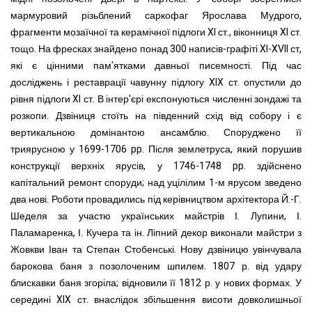
мармуровий різьблений саркофаг Ярослава Мудрого,
фрагменти мозаїчної та керамічної підлоги
XI
ст., віконниця
XI
ст.
тощо.
На фресках знайдено понад 300 написів-графіті XI-XVII ст,
які є цінними пам'ятками давньої писемності. Під час
досліджень і реставрації чавунну підлогу
XIX ст. опустили до
рівня підлоги XI ст. В інтер'єрі експонуються численні зондажі та
розкопи.
Дзвіниця стоїть на південний схід від собору і є
вертикаль
но
ю домінантою ансамблю. Спорудж
ено
її
триярусною у 1699-1706 pp. Після землетрус
а
, який порушив
конструкції верхніх ярусів, у 1746-1748 pp. здійснено
капітальний ремонт споруди; над уцілілим 1-м ярусом зведено
два нові. Роботи провадились під керів
ни
цтвом архітектора Й.-Г.
Шеделя за участю українських майстрів І. Лупини, І.
Паламаренка, І. Кучера та ін. Ліпний декор виконали майстри з
Жовкви Іван та Степан Стобенські. Нову дзвіницю увінчувала
барокова баня з позолоченим шпилем. 1807 р. від удару
блискавки баня згоріла; відновили її 1812 р. у нових формах. У
середині XIX ст. внаслідок збільшення висоти довколишньої