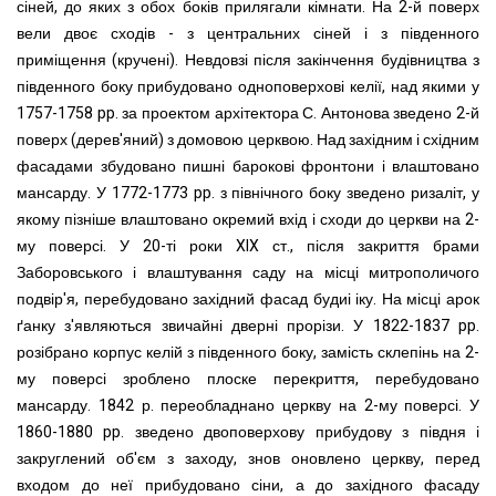
сіней, до яких з обох боків прилягали кімнати. На 2-й поверх
вели двоє сходів - з центральних сіней і з південного
приміщення (кручені). Невдовзі після закінчення будівництва з
південного боку прибудовано одноповерхові келії, над якими у
1757-1758 pp. за проектом архітектора С. Антонова зведено 2-й
поверх (дерев'яний) з домовою церквою. Над західним і східним
фасадами збудовано пишні барокові фронтони і влаштовано
мансарду. У 1772-1773 pp. з північного боку зведено ризаліт, у
якому пізніше влаштовано окремий вхід і сходи до церкви на 2-
му поверсі.
У 20-ті роки XIX ст., після закриття брами
Заборовського і влаштування саду на місці митрополичого
подвір'я, перебудовано західний фасад будиі іку. На місці арок
ґанку з'являються звичайні дверні прорізи. У 1822-1837 pp.
розібрано корпус келій з південного боку, замість склепінь на 2-
му поверсі зроблено плоске перекриття, перебудовано
мансарду. 1842 р. переобладнано церкву на 2-му поверсі. У
1860-1880 pp. зведено двоповерхову прибудову з півдня і
закруглений об'єм з заходу, знов оновлено церкву, перед
входом до неї прибудовано сіни, а до західного фасаду