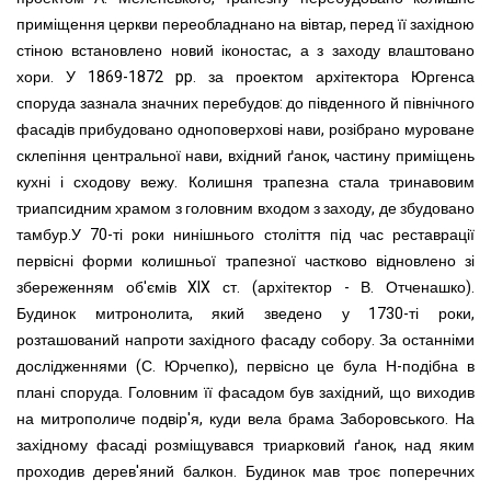
приміщення церкви переобладнано на вівтар, перед її західною
стіною встановлено новий іконостас, а з заходу влаштовано
хори.
У 1869-1872 pp. за проектом архітектора Юргенса
споруда зазнала значних перебудов: до південного й північного
фасадів прибудовано одноповерхові нави, розібрано муроване
склепіння центральної нави, вхідний ґанок, частину приміщень
кухні і сходову вежу. Колишня трапезна стала тринавовим
триапсидним храмом з головним входом з заходу, де збудовано
тамбур.
У 70-ті роки нинішнього століття під час реставрації
первісні форми колишньої трапезної частково відновлено зі
збереженням об'ємів
XIX
ст.
(архітектор - В. Отченашко).
Будинок
митронолита, який зведе
но
у 1730-ті роки,
розташований напроти західного фасаду собору. За останніми
дослідженнями (С. Юрчепко), первісно це була Н-подібна в
плані споруда. Головним її фасадом був західний, що виходив
на митрополиче подвір'я, куди вела брама Заборовського. На
західному фасаді розміщувався триарковий ґанок, над яким
проходив дерев'яний балкон. Будинок мав троє поперечних