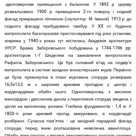
-двоповерхове приміще
н
ня з балко
но
м. У 1892 р. церкву
розмальовано. 1900 р. приміщення 2-го поверху і східний
фасад прикрашено ліпниною (скульптор -М. Іванов). 1913 р. до
східного фасаду прибудовано тамбур.
У XX ст. будинок
митрополита багаторазово пристосовувався під різні установи,
зокрема у 1940-х роках тут містилась Академія архітектури
УРСР.
Бра
ма
Заборовського побудована у 1744-1746 pp.
архітектором
І
.-Г Шеделем на замовлення митрополита
Рафаїла Заборовського. Це був головний в'їзд на подвір'я
митрополита в системі західних монастирських мурів. Первісно
це була прямокутна в плані мурована споруда розмірами
16,5x13,5 м з широким арковим проїздом у центрі і
кордегардіями обабіч нього. Одноповерхова, з високою
мансардою і двосхилим дахом з переломом споруда зведена з
цегли на вапняному розчині. Глибина фундаментів - 1,4 м. У
1820-ті роки арковий проїзд замуровано, а кордегардії
розібрано.
Сучасна пам'ятка - це західний парадний фасад
споруди, перед яким розташована невеличка аванплоща.
Обабіч арки проїзду у вигляді перспективного порталу спарені