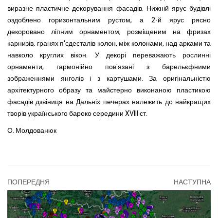
виразне пластичне декорування фасадів. Нижній ярус будівлі
оздоблено горизонтальним рустом, а 2-й ярус рясно
декоровано ліпним орнаментом, розміщеним на фризах
карнизів, гранях п'єдесталів колон, між колонами, над арками та
навколо круглих вікон.
У декорі переважають рослинні
орнаменти, гармонійно пов'язані з барельєфними
зображеннями янголів і з картушами.
За оригінальністю
архітектурного образу та майстерно виконаною пластикою
фасадів дзвіниця на Дальніх печерах належить до найкращих
творів українського бароко середини XVIII ст.
О. М
ол
дованюк
ПОПЕРЕДНЯ
НАСТУПНА