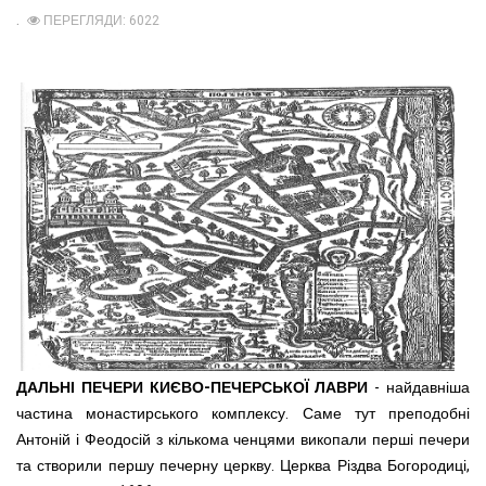
ПЕРЕГЛЯДИ: 6022
ДАЛЬНІ ПЕЧЕРИ КИЄВО-ПЕЧЕРСЬКОЇ
ЛАВРИ
- найдавніша
частина монастирського комплексу. Саме тут преподобні
А
н
тоній і Феодосій з кількома ченцями викопали перші печери
та створили першу печерну церкву.
Церква Різдва Богородиці,