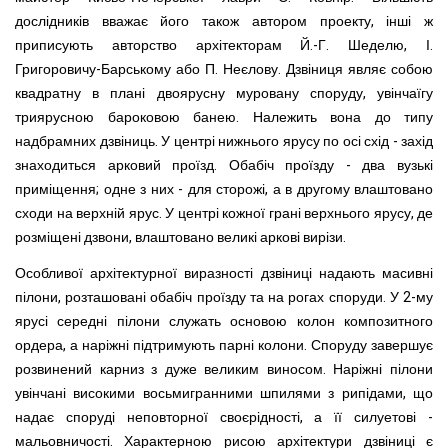
дослідників вважає його також автором проекту, інші ж
приписують авторство архітекторам Й.-Г. Шеделю, І.
Григоровичу-Барському або П. Неєлову. Дзвіниця являє собою
квадратну в плані двоярусну муровану споруду, увінчаїгу
триярусною бароковою банею.
Належить вона до типу
надбрамних дзвіниць. У центрі нижнього ярусу по осі схід - захід
знаходиться арковий проїзд. Обабіч проїзду - два вузькі
приміщення; одне з них - для сторожі, а в другому влаштовано
сходи на верхній ярус. У центрі кожної грані верхнього ярусу, де
розміщені дзвони, влаштовано великі аркові вирізи.
Особливої архітектурної виразності дзвіниці надають масивні
пілони, розташовані обабіч проїзду та на рогах споруди. У 2-му
ярусі середні пілони служать основою колон композитного
ордера, а наріжні підтримують парні колони. Споруду завершує
розвинений карниз з дуже великим виносом. Наріж
н
і пілони
увінчані високими восьмигранними шпилями з рипідами, що
надає споруді неповторної своєрідності, а її силуетові -
мальовничості.
Характерною рисою архітектури дзвіниці є