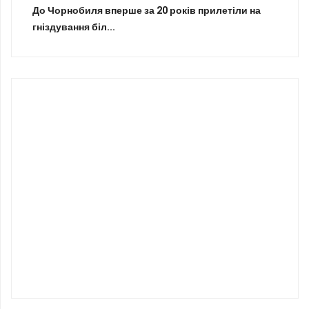
До Чорнобиля вперше за 20 років прилетіли на
гніздування біл...