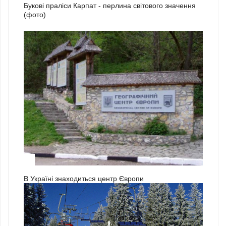
Букові праліси Карпат - перлина світового значення
(фото)
3
В Україні знаходиться центр Європи