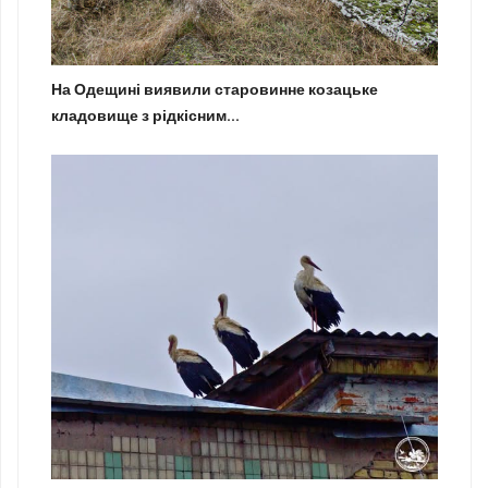
На Одещині виявили старовинне козацьке
кладовище з рідкісним...