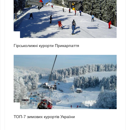
1
Гірськолижні курорти Прикарпаття
2
ТОП-7 зимових курортів України
3