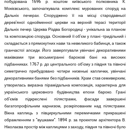
побудована 1696 р. коштом київського полковника К.
Мокієвського, започаткувала комплекс мурова
ни
х споруд на
Дальніх печерах. Споруджено її на місці стародавньої
дерев'яної однойменної церкви на верхній терасі території
Дальніх печер.
Церква Різдва Богородиці - унікальна за планом
та композицією споруда. Основний її об'єм у плані -тридільний і
складається з прямокутних нави та невеликого бабинця, а також
гранчастої апсиди. Його заверпгували увінчані декоративними
маківками три восьмигранні барокові бані на високих
підбанниках.
1767 р. до центрального об'єму з півдня та півночі
симетрично прибудовано чотири низенькі каплички, увінчані
декоративними банями без підбанників. Храм став семиверхим;
утворилась виразна пірамідальна композиція, характерна для
українського церковного будівництва епохи бароко. Грані
об'ємів підкреслені пілястрами, фасади завершені
багатопрофільним карнизом, розкріпованим над пілястрами.
Вікна каплиць з півциркульними перемичками прикрашені
обрамленням з "вушками".
1894 р. за проектом архітектора В.
Ніколаєва простір між каплицями з заходу, півдня та півночі було