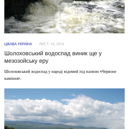
ЦІКАВА УКРАЇНА
ЛИСТ. 10, 2016
Шолоховський водоспад виник ще у
мезозойську еру
Шолоховський водоспад у народі відомий під назвою «Червоне
каміння».