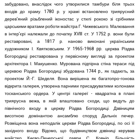
забудовано, внаслідок чого утворилися тамбури біля трьох
входів до храму.
1780 р. у храмі встановлено триярусний
дерев'яний різьблений іконостас у стилі рококо зі срібними
царськими вратами роботи майстра Г. Чижевського. Малювання
в інтер'єрі належали до початку XVIII ст. У 1752 р. вони були
реставровані, а 1817 р. наново виконані українським
художником І. Квятковським.
У 1965-1968 pp. церква Різдва
Богородиці реставрована у первісному вигляді за проектом
архітектора І. Макушенко.
Мурована підпірна стіна тераси під
церквою Різдва Богородиці збудована 1744 p., як гадають, за
проектом Й.-Г. Шеделя. Вона вирішена як багатопро-гонова
відкрита галерея, утворена парними присадкуватими колонами
тосканського ордера. У центрі галереї - квадратна в плані
триярусна вежа, в якій влаштовано сходи, що ведуть до
північного входу в церкву Різдва Богородиці.
Дзвіницям
висотною домінантою ансамблю споруд Дальніх печер.
Розміщена вона неподалік церкви Різдва Богородиці, по осі її
західного входу. Відомо, що будівництвом дзвіниці керував
майстер Києво-Печерської лаври С. Ковнір. Більшість