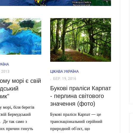
РАЇНА
 2013
ЦІКАВА УКРАЇНА
БЕР. 19, 2016
ому морі є свій
Букові праліси Карпат
дський
- перлина світового
ник"
значення (фото)
морі, біля берегів
свій Бермудський
Букові праліси Карпат — це
 Де так само з
транснаціональний серійний
лих причин гинуть
природний об'єкт, що