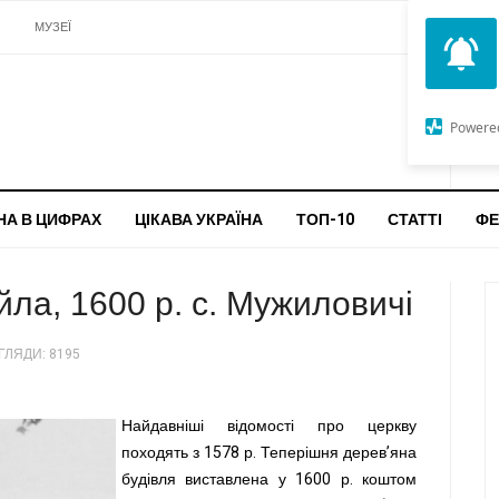
И
МУЗЕЇ
ЦЕРКВИ
О
G
Powere
ч
бо
НА В ЦИФРАХ
ЦІКАВА УКРАЇНА
ТОП-10
СТАТТІ
ФЕ
йла, 1600 р. с. Мужиловичі
ГЛЯДИ: 8195
Найдавніші відомості про церкву
походять з 1578 р. Теперішня дерев’яна
будівля виставлена у 1600 р. коштом