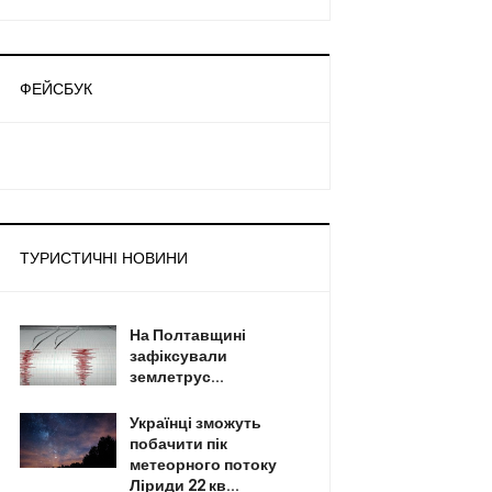
ФЕЙСБУК
ТУРИСТИЧНІ НОВИНИ
На Полтавщині
зафіксували
землетрус...
Українці зможуть
побачити пік
метеорного потоку
Ліриди 22 кв...