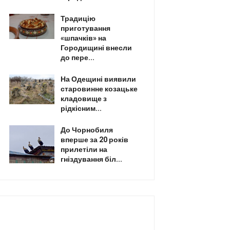
Традицію
приготування
«шпачків» на
Городищині внесли
до пере...
На Одещині виявили
старовинне козацьке
кладовище з
рідкісним...
До Чорнобиля
вперше за 20 років
прилетіли на
гніздування біл...