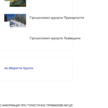
1
Гірськолижні курорти Прикарпаття
2
3
Гірськолижні курорти Львівщини
як зберегти ґрунти
РАНО ІНФОРМАЦІЮ ПРО ТУРИСТИЧНО ПРИВАБЛИВІ МІСЦЯ