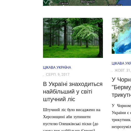
ЦІКАВА УК
ЦІКАВА УКРАЇНА
ЖОВТ. 31,
СЕРП. 9, 2017
У Чорн
В Україні знаходиться
"Берму
найбільший у світі
трикут
штучний ліс
У Чорному 
Штучний ліс було висаджено на
України є 
Херсонщині аби зупинити
трикутник.
пустелю Олешківські піски (до
незрозумі
слова теж найбільшу Європі)