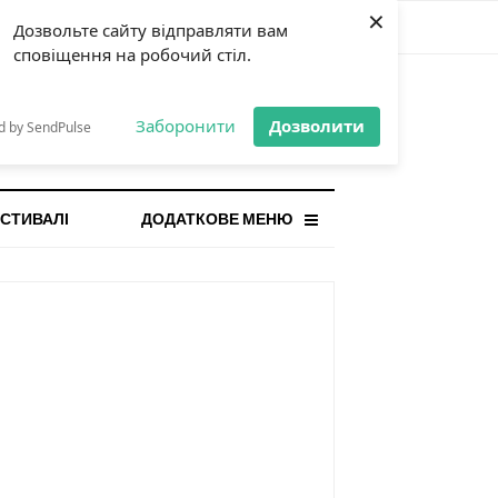
×
Дозвольте сайту відправляти вам
сповіщення на робочий стіл.
СТАННЯ НОВИНА
orilla і відповідальна гра:
Заборонити
Дозволити
d by SendPulse
ому ліміти важливі поруч із
...
СТИВАЛІ
ДОДАТКОВЕ МЕНЮ