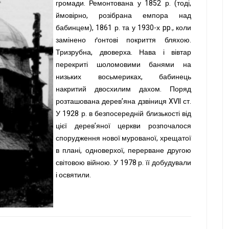
громади. Ремонтована у 1852 р. (тоді,
ймовірно, розібрана емпора над
бабинцем), 1861 р. та у 1930-х pp., коли
замінено ґонтові покриття бляхою.
Тризрубна, двоверха. Нава і вівтар
перекриті шоломовими банями на
низьких восьмериках, бабинець
накритий двосхилим дахом. Поряд
розташована дерев’яна дзвіниця XVII ст.
У 1928 р. в безпосередній близькості від
цієї дерев’яної церкви розпочалося
спорудження нової мурованої, хрещатої
в плані, одноверхої, перерване другою
світовою війною. У 1978 р. її добудували
і освятили.