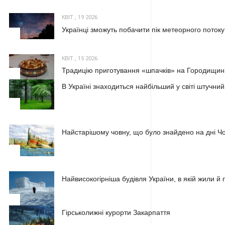
КВІТ., 19 2026
Українці зможуть побачити пік метеорного потоку
2
КВІТ., 15 2026
Традицію приготування «шпачків» на Городищині
3
В Україні знаходиться найбільший у світі штучний
1
Найстарішому човну, що було знайдено на дні Чо
2
Найвисокогірніша будівля України, в якій жили 
3
Гірськолижні курорти Закарпаття