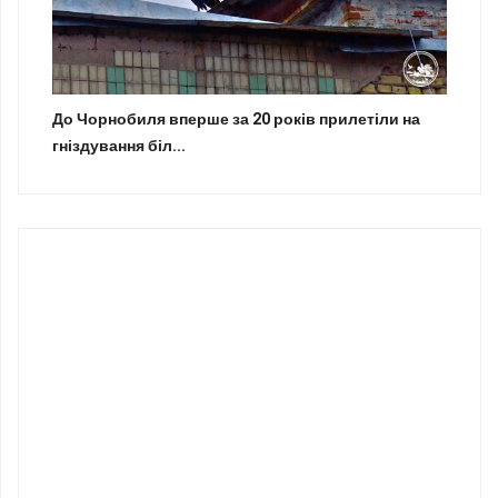
До Чорнобиля вперше за 20 років прилетіли на
гніздування біл...