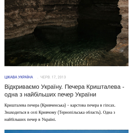
ЦІКАВА УКРАЇНА
ЧЕРВ. 17, 2013
Відкриваємо Україну. Печера Кришталева -
одна з найбільших печер України
Кришталева печера (Кривченська) - карстова печера в гіпсах.
Знаходиться в селі Кривчому (Тернопільська область). Одна з
найбільших печер в Україні.