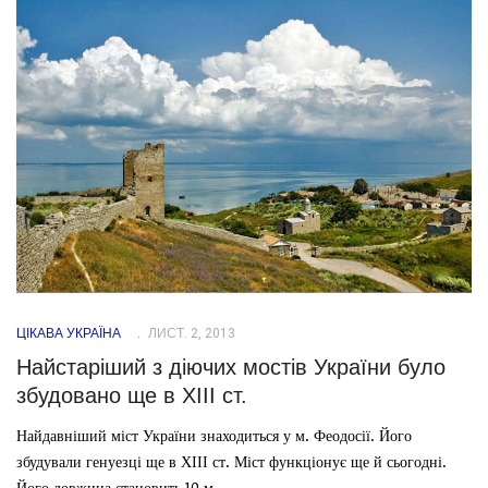
ЦІКАВА УКРАЇНА
ЛИСТ. 2, 2013
Найстаріший з діючих мостів України було
збудовано ще в ХІІІ ст.
Найдавніший міст України знаходиться у м. Феодосії. Його
збудували генуезці ще в ХІІІ ст. Міст функціонує ще й сьогодні.
Його довжина становить 10 м.