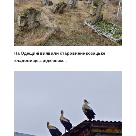
На Одещині виявили старовинне козацьке
кладовище з рідкісним...