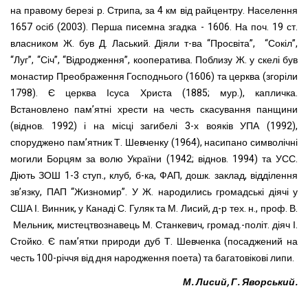
на правому березі р. Стрипа, за 4 км від райцентру. Населення
1657 осіб (2003). Перша писемна згадка - 1606. На поч. 19 ст.
власником Ж. був Д. Ласький. Діяли т-ва “Просвіта”, “Сокіл”,
“Луг”, “Січ”, “Відродження”, кооператива. Поблизу Ж. у скелі був
монастир Преображення Господнього (1606) та церква (згоріли
1798). Є церква Ісуса Христа (1885; мур.), капличка.
Встановлено пам’ятні хрести на честь скасування панщини
(віднов. 1992) і на місці загибелі 3-х вояків УПА (1992),
споруджено пам’ятник Т. Шевченку (1964), насипано символічні
могили Борцям за волю України (1942; віднов. 1994) та УСС.
Діють ЗОШ 1-3 ступ., клуб, б-ка, ФАП, дошк. заклад, відділення
зв’язку, ПАП “Жизномир”. У Ж. народились громадські діячі у
США І. Винник, у Канаді С. Гуляк та М. Лисий, д-р тех. н., проф. В.
Мельник, мистецтвознавець М. Станкевич, громад.-політ. діяч І.
Стойко. Є пам’ятки природи дуб Т. Шевченка (посаджений на
честь 100-річчя від дня народження поета) та багатовікові липи.
М. Лисий, Г. Яворський.