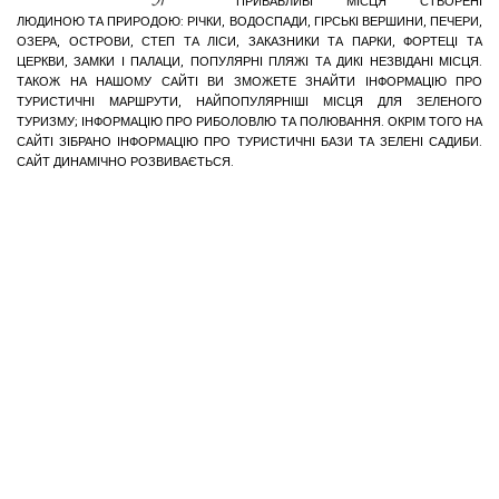
ПРИВАБЛИВІ МІСЦЯ СТВОРЕНІ
ЛЮДИНОЮ ТА ПРИРОДОЮ: РІЧКИ, ВОДОСПАДИ, ГІРСЬКІ ВЕРШИНИ, ПЕЧЕРИ,
ОЗЕРА, ОСТРОВИ, СТЕП ТА ЛІСИ, ЗАКАЗНИКИ ТА ПАРКИ, ФОРТЕЦІ ТА
ЦЕРКВИ, ЗАМКИ І ПАЛАЦИ, ПОПУЛЯРНІ ПЛЯЖІ ТА ДИКІ НЕЗВІДАНІ МІСЦЯ.
ТАКОЖ НА НАШОМУ САЙТІ ВИ ЗМОЖЕТЕ ЗНАЙТИ ІНФОРМАЦІЮ ПРО
ТУРИСТИЧНІ МАРШРУТИ, НАЙПОПУЛЯРНІШІ МІСЦЯ ДЛЯ ЗЕЛЕНОГО
ТУРИЗМУ; ІНФОРМАЦІЮ ПРО РИБОЛОВЛЮ ТА ПОЛЮВАННЯ. ОКРІМ ТОГО НА
САЙТІ ЗІБРАНО ІНФОРМАЦІЮ ПРО ТУРИСТИЧНІ БАЗИ ТА ЗЕЛЕНІ САДИБИ.
САЙТ ДИНАМІЧНО РОЗВИВАЄТЬСЯ.