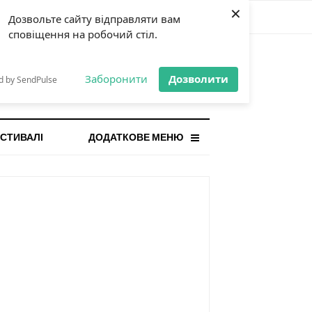
×
Дозвольте сайту відправляти вам
сповіщення на робочий стіл.
СТАННЯ НОВИНА
orilla і відповідальна гра:
Заборонити
Дозволити
d by SendPulse
ому ліміти важливі поруч із
...
СТИВАЛІ
ДОДАТКОВЕ МЕНЮ