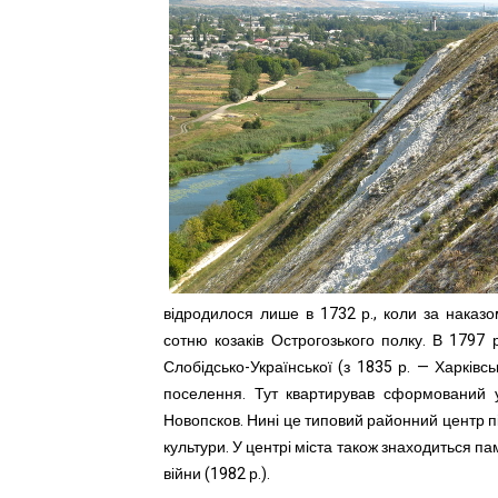
відродилося лише в 1732 р., коли за наказ
сотню козаків Острогозького полку. В 1797 
Слобідсько-Української (з 1835 р. — Харківсь
поселення. Тут квартирував сформований у
Новопсков. Нині це типовий районний центр пі
культури. У центрі міста також знаходиться па
війни (1982 р.).