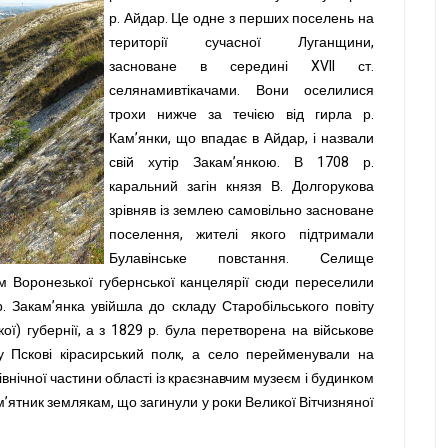
р. Айдар. Це одне з перших поселень на
території сучасної Луганщини,
засноване в середині XVII ст.
селянамивтікачами. Вони оселилися
трохи нижче за течією від гирла р.
Кам’янки, що впадає в Айдар, і назвали
свій хутір Закам’янкою. В 1708 р.
каральний загін князя В. Долгорукова
зрівняв із землею самовільно засноване
поселення, жителі якого підтримали
Булавінське повстання. Селище
ом Воронезької губернської канцелярії сюди переселили
р. Закам’янка увійшла до складу Старобільського повіту
кої) губернії, а з 1829 р. була перетворена на військове
 Пскові кірасирський полк, а село перейменували на
внічної частини області із краєзнавчим музеєм і будинком
м’ятник землякам, що загинули у роки Великої Вітчизняної