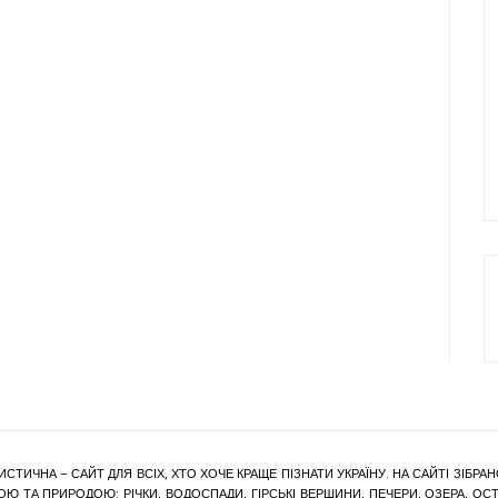
ИСТИЧНА – САЙТ ДЛЯ ВСІХ, ХТО ХОЧЕ КРАЩЕ ПІЗНАТИ УКРАЇНУ. НА САЙТІ ЗІБ
Ю ТА ПРИРОДОЮ: РІЧКИ, ВОДОСПАДИ, ГІРСЬКІ ВЕРШИНИ, ПЕЧЕРИ, ОЗЕРА, ОСТР