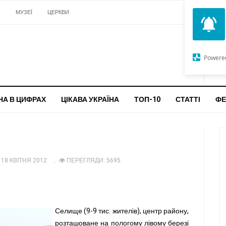
И
МУЗЕЇ
ЦЕРКВИ
О
G
Powere
ч
бо
НА В ЦИФРАХ
ЦІКАВА УКРАЇНА
ТОП-10
СТАТТІ
ФЕ
18 КВІТНЯ 2012
ПЕРЕГЛЯДИ: 5695
Селище (9-9 тис. жителів), центр району,
розташоване на пологому лівому березі