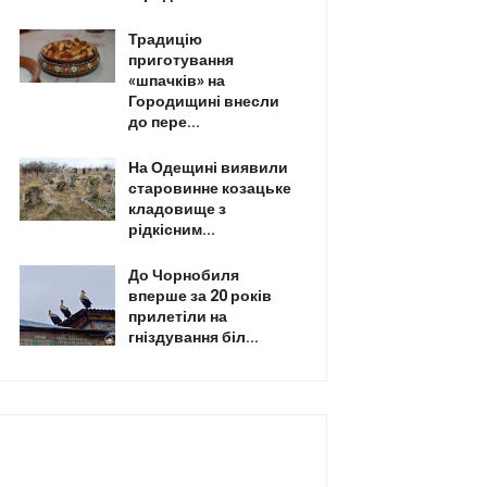
Традицію
приготування
«шпачків» на
Городищині внесли
до пере...
На Одещині виявили
старовинне козацьке
кладовище з
рідкісним...
До Чорнобиля
вперше за 20 років
прилетіли на
гніздування біл...