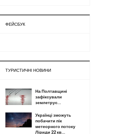
ФЕЙСБУК
ТУРИСТИЧНІ НОВИНИ
На Полтавщині
зафіксували
землетрус...
Українці зможуть
побачити пік
метеорного потоку
Ліриди 22 кв...