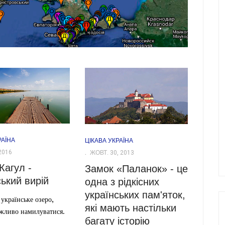
РАЇНА
ЦІКАВА УКРАЇНА
2016
ЖОВТ. 30, 2013
Кагул -
Замок «Паланок» - це
ський вирій
одна з рідкісних
українських пам'яток,
 українське озеро,
які мають настільки
жливо намилуватися.
багату історію