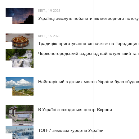
КВІТ., 19 2026
Українці зможуть побачити пік метеорного потоку
2
КВІТ., 15 2026
Традицію приготування «шпачків» на Городищині
3
Червоногородський водоспад найпотужніший та н
1
Найстаріший з діючих мостів України було збудова
2
В Україні знаходиться центр Європи
3
ТОП-7 зимових курортів України
1