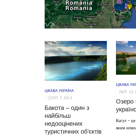
ЦІКАВА УК
ЦІКАВА УКРАЇНА
ЛЮТ. 23, 
СЕРП. 7, 2013
Озеро 
Бакота – один з
україн
найбільш
Кагул – це
недооцінених
яким немо
туристичних об’єктів