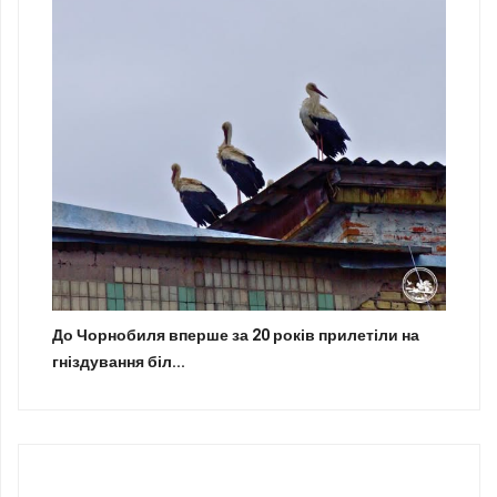
До Чорнобиля вперше за 20 років прилетіли на
гніздування біл...