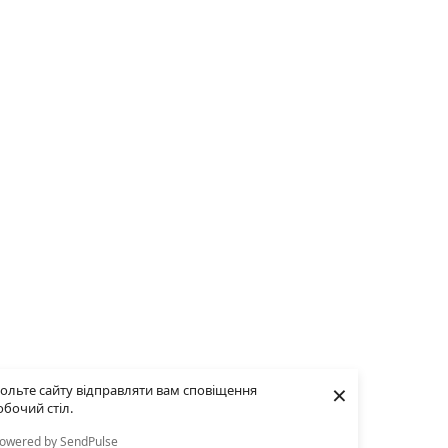
×
ольте сайту відправляти вам сповіщення
обочий стіл.
owered by SendPulse