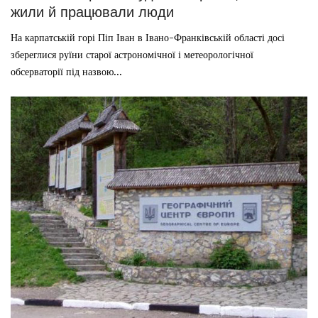
жили й працювали люди
На карпатській горі Піп Іван в Івано-Франківській області досі
збереглися руїни старої астрономічної і метеорологічної
обсерваторії під назвою...