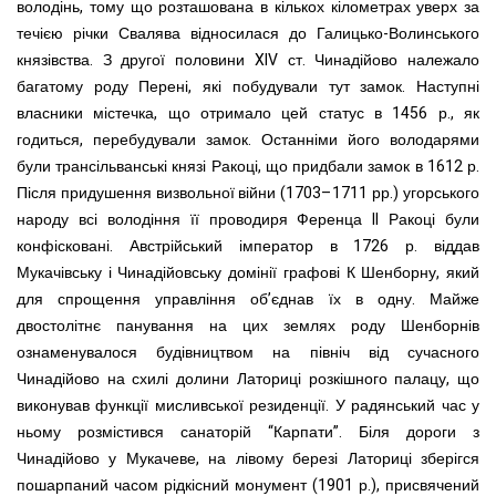
володінь, тому що розташована в кількох кілометрах уверх за
течією річки Свалява відносилася до Галицько-Волинського
князівства. З другої половини XIV ст. Чинадійово належало
багатому роду Перені, які побудували тут замок. Наступні
власники містечка, що отримало цей статус в 1456 р., як
годиться, перебудували замок. Останніми його володарями
були трансільванські князі Ракоці, що придбали замок в 1612 р.
Після придушення визвольної війни (1703–1711 рр.) угорського
народу всі володіння її проводиря Ференца II Ракоці були
конфісковані. Австрійський імператор в 1726 р. віддав
Мукачівську і Чинадійовську домінії графові К Шенборну, який
для спрощення управління об’єднав їх в одну. Майже
двостолітнє панування на цих землях роду Шенборнів
ознаменувалося будівництвом на північ від сучасного
Чинадійово на схилі долини Латориці розкішного палацу, що
виконував функції мисливської резиденції. У радянський час у
ньому розмістився санаторій “Карпати”. Біля дороги з
Чинадійово у Мукачеве, на лівому березі Латориці зберігся
пошарпаний часом рідкісний монумент (1901 р.), присвячений