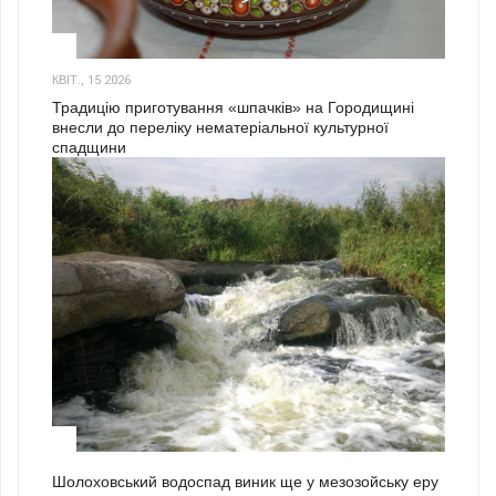
3
КВІТ., 15 2026
Традицію приготування «шпачків» на Городищині
внесли до переліку нематеріальної культурної
спадщини
1
Шолоховський водоспад виник ще у мезозойську еру