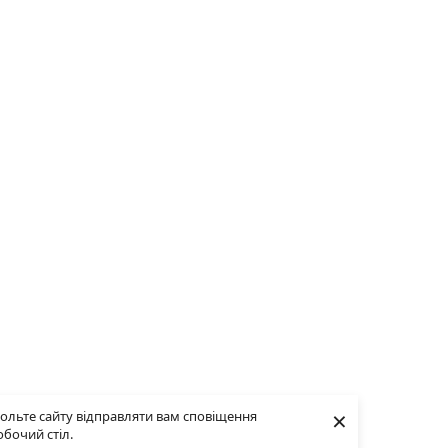
×
ольте сайту відправляти вам сповіщення
обочий стіл.