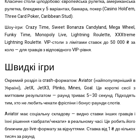
Класичні столи цілодобово: європейська рулетка, американська
рулетка, блекджек у 5 варіантах, баккара, покер (Casino Hold'em,
Three Card Poker, Caribbean Stud).
Шоу-ігри: Crazy Time, Sweet Bonanza Candyland, Mega Wheel,
Funky Time, Monopoly Live, Lightning Roulette, XXXtreme
Lightning Roulette. VIP-столи з лімітами ставок до 50 000 ₴ за
коло — для гравців з відповідного VIP-рівня.
Швидкі ігри
Окремий розділ із crash-форматом: Aviator (найпопулярніший в
Україні), JetX, JetX3, Plinko, Mines, Goal. Це короткі сесії з
миттєвим результатом — раунд триває 5–30 секунд. Підходять
тим, хто не любить чекати фріспіни і бонус-раунди слотів.
Aviator має соціальну складову — видно ставки інших гравців і
їхні рішення «забрати/чекати» в реальному часі. Це робить його
ближчим до live-формату за відчуттями. Ставка від 1 ₴ до кількох
тисяч за раунд.