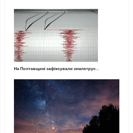
На Полтавщині зафіксували землетрус...