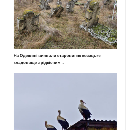
На Одещині виявили старовинне козацьке
кладовище з рідкісним...