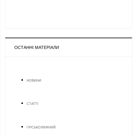
ОСТАННІ МАТЕРІАЛИ
НОВИНИ
СТАТТІ
ГІРСЬКОЛИЖНИЙ