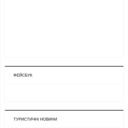
ФЕЙСБУК
ТУРИСТИЧНІ НОВИНИ