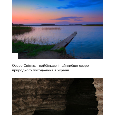
1
Озеро Світязь - найбільше і найглибше озеро
природного походження в Україні