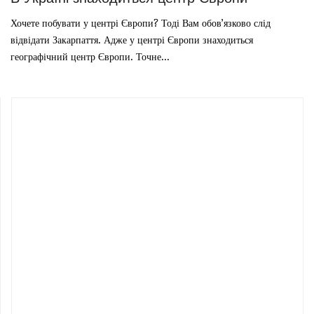
Хочете побувати у центрі Європи? Тоді Вам обов’язково слід
відвідати Закарпаття. Адже у центрі Європи знаходиться
географічний центр Європи. Точне...