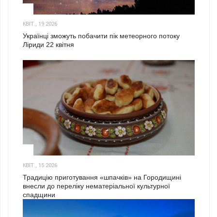
2
КВІТ., 19 2026
Українці зможуть побачити пік метеорного потоку
Ліриди 22 квітня
3
КВІТ., 15 2026
Традицію приготування «шпачків» на Городищині
внесли до переліку нематеріальної культурної
спадщини