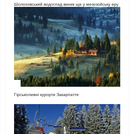
Шолоховський водоспад виник ще у мезозойську еру
1
Гірськолижні курорти Закарпаття