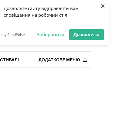
×
Дозвольте сайту відправляти вам
сповіщення на робочий стіл.
СТАННЯ НОВИНА
orilla і відповідальна гра:
Заборонити
Дозволити
d by SendPulse
ому ліміти важливі поруч із
...
СТИВАЛІ
ДОДАТКОВЕ МЕНЮ