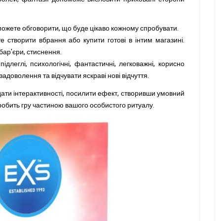
можете обговорити, що буде цікаво кожному спробувати.
е створити вбрання або купити готові в інтим магазині.
бар'єри, стиснення.
підлеглі, психологічні, фантастичні, легковажні, корисно
адоволення та відчувати яскраві нові відчуття.
ати інтерактивності, посилити ефект, створивши умовний
зробить гру частиною вашого особистого ритуалу.