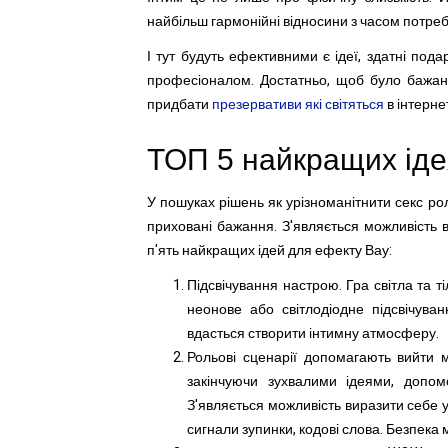
найбільш гармонійні відносини з часом потр
І тут будуть ефективними є ідеї, здатні под
професіоналом. Достатньо, щоб було бажанн
придбати
презервативи які світяться
в інтерне
ТОП 5 найкращих іде
У пошуках рішень як урізноманітнити секс р
приховані бажання. З'являється можливість 
п'ять найкращих ідей для ефекту Вау:
Підсвічування настрою. Гра світла та т
неонове або світлодіодне підсвічуван
вдасться створити інтимну атмосферу.
Рольові сценарії допомагають вийти м
закінчуючи зухвалими ідеями, допом
З'являється можливість виразити себе 
сигнали зупинки, кодові слова. Безпека 