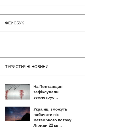
ФЕЙСБУК
ТУРИСТИЧНІ НОВИНИ
На Полтавщині
зафіксували
землетрус...
Українці зможуть
побачити пік
метеорного потоку
Ліриди 22 кв...