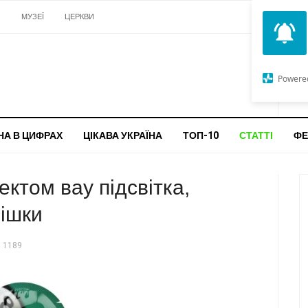
И
МУЗЕЇ
ЦЕРКВИ
О
G
Powere
ч
бо
НА В ЦИФРАХ
ЦІКАВА УКРАЇНА
ТОП-10
СТАТТІ
ФЕ
ектом вау підсвітка,
фішки
 1189