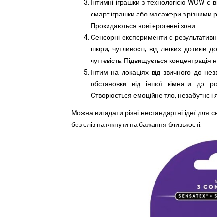
Інтимні іграшки з технологією WOW є 
смарт іграшки або масажери з різними ри
Прокидаються нові ерогенні зони.
Сенсорні експерименти є результативни
шкіри, чутливості, від легких дотиків
чуттєвість. Підвищується концентрація 
Інтим на локаціях від звичного до не
обстановки від іншої кімнати до р
Створюється емоційне тло, незабутнє і 
Можна вигадати різні нестандартні ідеї для се
без слів натякнути на бажання близькості.