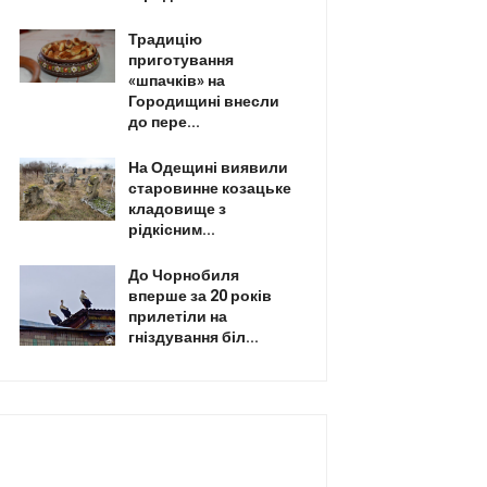
Традицію
приготування
«шпачків» на
Городищині внесли
до пере...
На Одещині виявили
старовинне козацьке
кладовище з
рідкісним...
До Чорнобиля
вперше за 20 років
прилетіли на
гніздування біл...