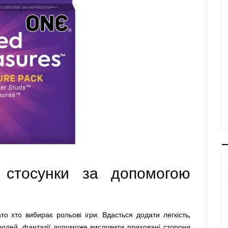
и стосунки за допомогою
о хто вибирає рольові ігри. Вдасться додати легкість,
а ролей, фантазії допоможе висловити приховані сторони