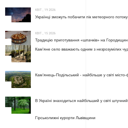
КВІТ., 19 2026
Українці зможуть побачити пік метеорного потоку
2
КВІТ., 15 2026
Традицію приготування «шпачків» на Городищині
3
Кам'яне село вважають одним з незрозумілих чуд
1
Кам’янець-Подільський - найбільше у світі місто
2
В Україні знаходиться найбільший у світі штучний
3
1
Гірськолижні курорти Львівщини