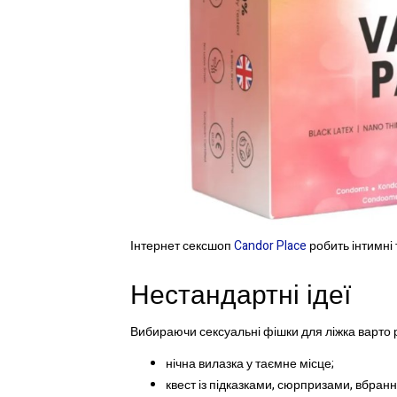
Інтернет сексшоп
Candor Place
робить інтимні
Нестандартні ідеї
Вибираючи сексуальні фішки для ліжка варто р
нічна вилазка у таємне місце;
квест із підказками, сюрпризами, вбран