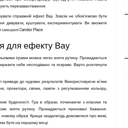
ебують перезавантаження.
арувати справжній ефект Вау. Зовсім не обов'язково бути
я дивувати, куштувати, експериментувати. Ви зможете
т сексшопі Candor Place.
я для ефекту Вау
ольовими іграми можна легко зняти рутину. Прокидаються
виразити себе несподівано та яскраво. Варто розглянути
іл приведе до чудових результатів. Використовуючи м'яке
ня, проектори, свічки, лампи з регулюванням кольору,
ежі буденності. Гра в образи, починаючи з класики та
оже зняти рутину. Прокидаються приховані бажання.
у новому образі. Краще заздалегідь домовитися про межі,
має бути на першому місці.