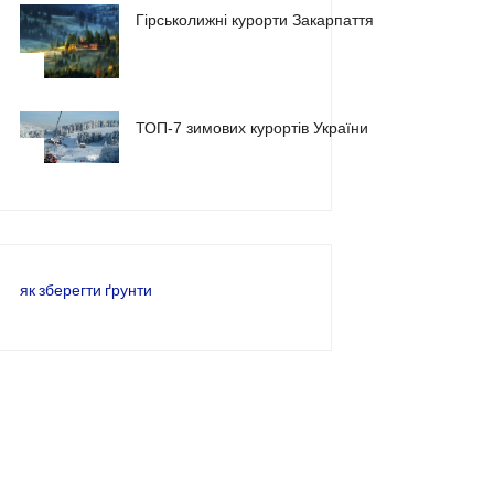
Гірськолижні курорти Закарпаття
2
ТОП-7 зимових курортів України
3
як зберегти ґрунти