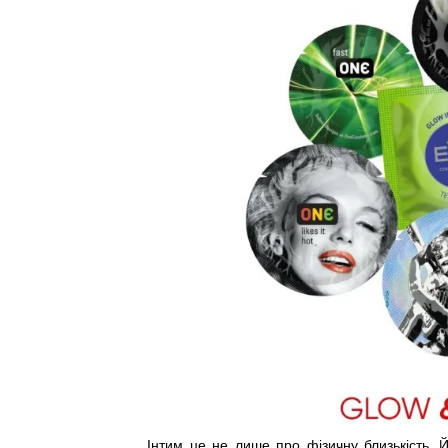
Інтим це не лише про фізичну близькість. Йд