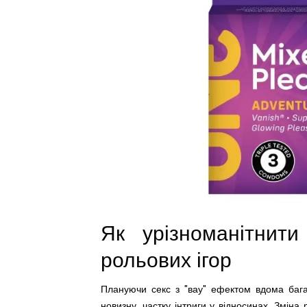
Як урізноманітнит
рольових ігор
Плануючи секс з "вау" ефектом вдома багат
новизну, частку інтриги у відносинах. Змін