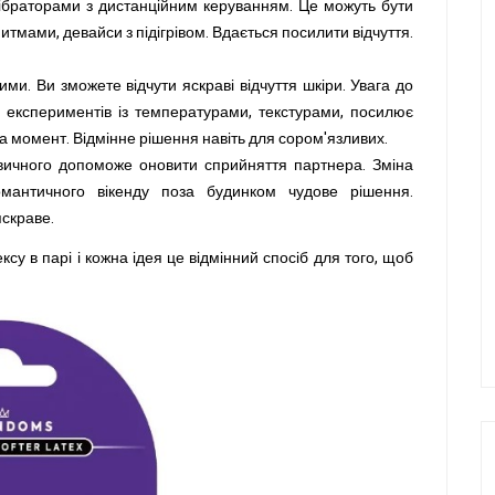
вібраторами з дистанційним керуванням. Це можуть бути
тмами, девайси з підігрівом. Вдається посилити відчуття.
ми. Ви зможете відчути яскраві відчуття шкіри. Увага до
 до експериментів із температурами, текстурами, посилює
на момент. Відмінне рішення навіть для сором'язливих.
звичного допоможе оновити сприйняття партнера. Зміна
омантичного вікенду поза будинком чудове рішення.
яскраве.
ксу в парі і кожна ідея це відмінний спосіб для того, щоб