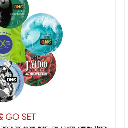
еться про емоції, довіру, гру, відчуття новизни. Навіть