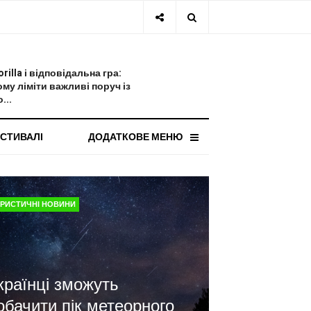
СТАННЯ НОВИНА
orilla і відповідальна гра:
ому ліміти важливі поруч із
...
СТИВАЛІ
ДОДАТКОВЕ МЕНЮ
УРИСТИЧНІ НОВИНИ
країнці зможуть
обачити пік метеорного