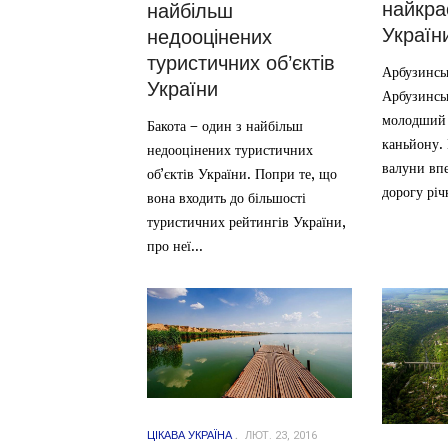
найкра
найбільш
Україн
недооцінених
туристичних об’єктів
Арбузинсь
України
Арбузинсь
молодший 
Бакота – один з найбільш
каньйону. 
недооцінених туристичних
валуни впе
об’єктів України. Попри те, що
дорогу річк
вона входить до більшості
туристичних рейтингів України,
про неї...
ЦІКАВА УКРАЇНА
ЛЮТ. 23, 2016