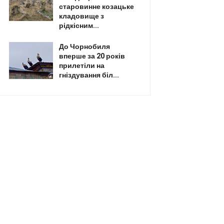
старовинне козацьке
кладовище з
рідкісним...
До Чорнобиля
вперше за 20 років
прилетіли на
гніздування біл...