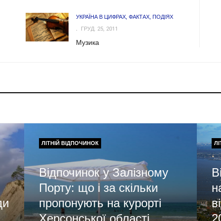
УКРАЇНА В ЦИФРАХ, ФАКТАХ, ПОДІЯХ
ГРУД. 25, 2011
Музика
ЛІТНІЙ ВІДПОЧИНОК
ЛІ
Відпочинок у Залізному
В
Порту: що і за скільки
н
ди
пропонують на курорті
в
Херсонської області
2