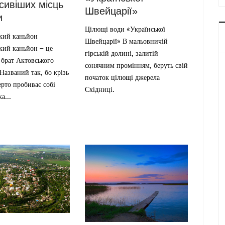
сивіших місць
Швейцарії»
и
Цілющі води «Української
кий каньйон
Швейцарії» В мальовничій
кий каньйон – це
гірській долині, залитій
брат Актовського
сонячним промінням, беруть свій
Названий так, бо крізь
початок цілющі джерела
рто пробиває собі
Східниці.
а...