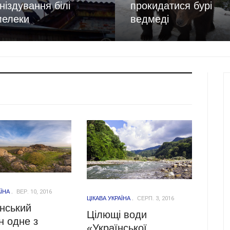
гніздування білі
прокидатися бурі
лелеки
ведмеді
АЇНА
ВЕР. 10, 2016
ЦІКАВА УКРАЇНА
СЕРП. 3, 2016
нський
Цілющі води
н одне з
«Української