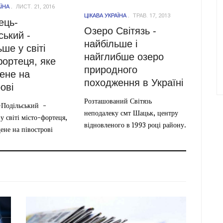
АЇНА
ЛИСТ. 21, 2016
ЦІКАВА УКРАЇНА
ТРАВ. 17, 2013
ець-
Озеро Світязь -
ський -
найбільше і
ше у світі
найглибше озеро
фортеця, яке
природного
ене на
походження в Україні
ові
Розташований Світязь
-Подільський -
неподалеку смт Шацьк, центру
у світі місто-фортеця,
відновленого в 1993 році району.
ене на півострові