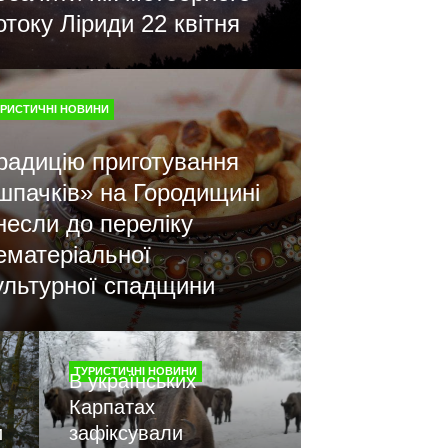
отоку Ліриди 22 квітня
УРИСТИЧНІ НОВИНИ
радицію приготування
шпачків» на Городищині
несли до переліку
ематеріальної
ультурної спадщини
ТУРИСТИЧНІ НОВИНИ
В українських
Карпатах
и
зафіксували