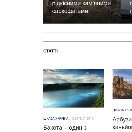
рідкісними кам’яними
саркофагами
СТАТТІ
ЦІКАВА УКР
ЦІКАВА УКРАЇНА
СЕРП. 7, 2013
Арбузи
каньйо
Бакота – один з