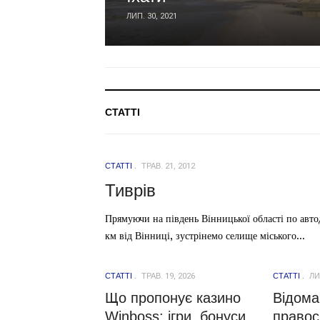
ЛИП. 30, 2021
СТАТТІ
СТАТТІ
ТРАВ. 21, 2012
Тиврів
Прямуючи на південь Вінницької області по авт
км від Вінниці, зустрінемо селище міського...
СТАТТІ
ТРАВ. 19, 2026
СТАТТІ
ЛИС
Що пропонує казино
Відома
Winboss: ігри, бонуси
правос