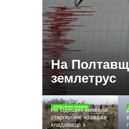
На Полтавщ
землетрус
ТУРИСТИЧНІ НОВИНИ
На Одещині виявили
старовинне козацьке
кладовище з