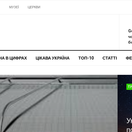
И
МУЗЕЇ
ЦЕРКВИ
О
G
ч
бо
НА В ЦИФРАХ
ЦІКАВА УКРАЇНА
ТОП-10
СТАТТІ
ФЕ
Т
У
п