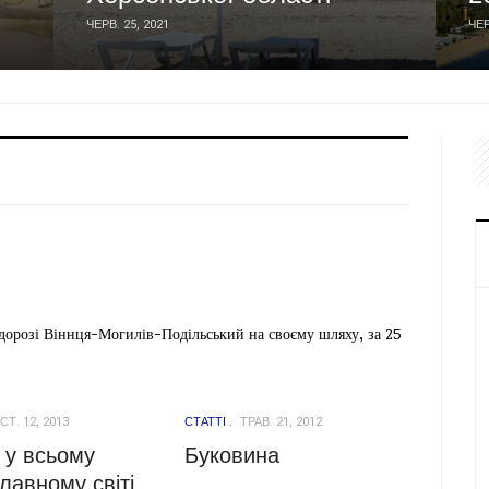
ЧЕРВ. 25, 2021
ЧЕР
одорозі Віннця-Могилів-Подільський на своєму шляху, за 25
Т. 12, 2013
СТАТТІ
ТРАВ. 21, 2012
 у всьому
Буковина
лавному світі