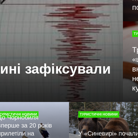
п
Т
Т
«
ині зафіксували
в
н
к
ТУРИСТИЧНІ НОВИНИ
ТУРИСТИЧНІ НОВИНИ
До Чорнобиля
вперше за 20 років
прилетіли на
У «Синевирі» почал