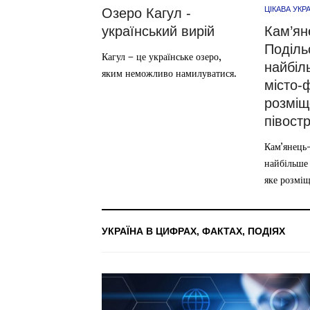
ЦІКАВА УКР
Озеро Кагул -
український вирій
Кам’ян
Поділь
Кагул – це українське озеро,
найбіль
яким неможливо намилуватися.
місто-
розміщ
півостр
Кам’янець
найбільше 
яке розміщ
УКРАЇНА В ЦИФРАХ, ФАКТАХ, ПОДІЯХ