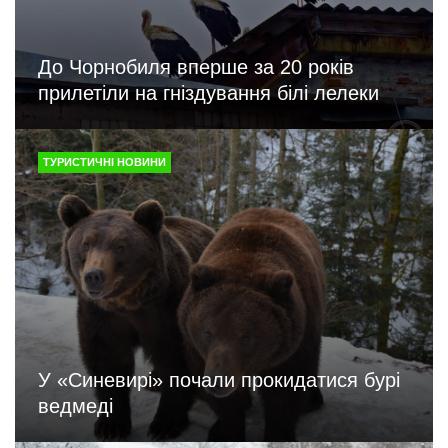
До Чорнобиля вперше за 20 років
прилетіли на гніздування білі лелеки
ТУРИСТИЧНІ НОВИНИ
У «Синевирі» почали прокидатися бурі
ведмеді