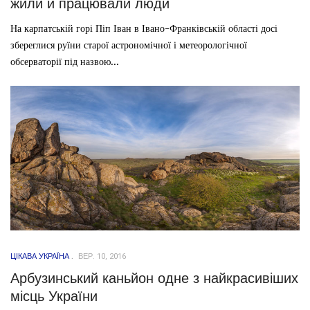
жили й працювали люди
На карпатській горі Піп Іван в Івано-Франківській області досі
збереглися руїни старої астрономічної і метеорологічної
обсерваторії під назвою...
ЦІКАВА УКРАЇНА
ВЕР. 10, 2016
Арбузинський каньйон одне з найкрасивіших
місць України