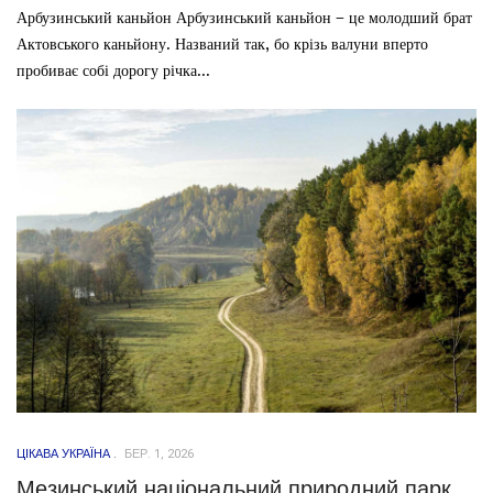
Арбузинський каньйон Арбузинський каньйон – це молодший брат
Актовського каньйону. Названий так, бо крізь валуни вперто
пробиває собі дорогу річка...
ЦІКАВА УКРАЇНА
БЕР. 1, 2026
Мезинський національний природний парк