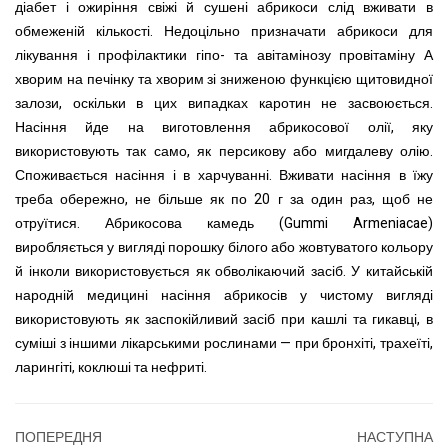
діабет і ожиріння свіжі й сушені абрикоси слід вживати в
обмеженій кількості. Недоцільно призначати абрикоси для
лікування і профілактики гіпо- та авітамінозу провітаміну А
хворим на печінку та хворим зі зниженою функцією щитовидної
залози, оскільки в цих випадках каротин не засвоюється.
Насіння йде на виготовлення абрикосової олії, яку
використовують так само, як персикову або мигдалеву олію.
Споживається насіння і в харчуванні. Вживати насіння в їжу
треба обережно, не більше як по 20 г за один раз, щоб не
отруїтися. Абрикосова камедь (Gummi Armeniacae)
виробляється у вигляді порошку білого або жовтуватого кольору
й інколи використовується як обволікаючий засіб. У китайській
народній медицині насіння абрикосів у чистому вигляді
використовують як заспокійливий засіб при кашлі та гикавці, в
суміші з іншими лікарськими рослинами — при бронхіті, трахеїті,
ларингіті, коклюші та нефриті.
ПОПЕРЕДНЯ
НАСТУПНА