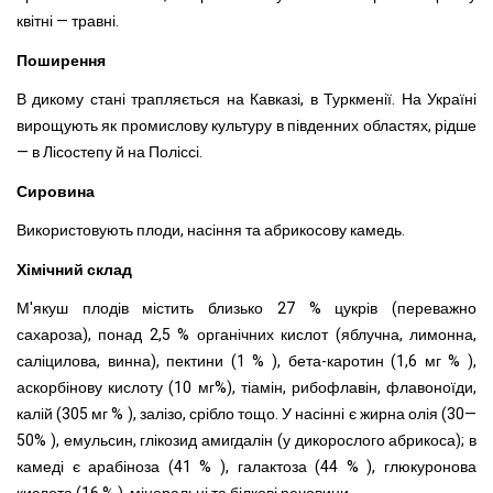
квітні — травні.
Поширення
В дикому стані трапляється на Кавказі, в Туркменії. На Україні
вирощують як промислову культуру в південних областях, рідше
— в Лісостепу й на Поліссі.
Сировина
Використовують плоди, насіння та абрикосову камедь.
Хімічний склад
М'якуш плодів містить близько 27 % цукрів (переважно
сахароза), понад 2,5 % органічних кислот (яблучна, лимонна,
саліцилова, винна), пектини (1 % ), бета-каротин (1,6 мг % ),
аскорбінову кислоту (10 мг%), тіамін, рибофлавін, флавоноїди,
калій (305 мг % ), залізо, срібло тощо. У насінні є жирна олія (30—
50% ), емульсин, глікозид амигдалін (у дикорослого абрикоса); в
камеді є арабіноза (41 % ), галактоза (44 % ), глюкуронова