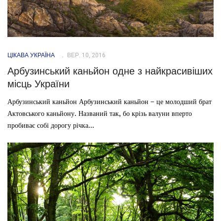
ЦІКАВА УКРАЇНА
ВЕР. 10, 2016
Арбузинський каньйон одне з найкрасивіших
місць України
Арбузинський каньйон Арбузинський каньйон – це молодший брат
Актовського каньйону. Названий так, бо крізь валуни вперто
пробиває собі дорогу річка...