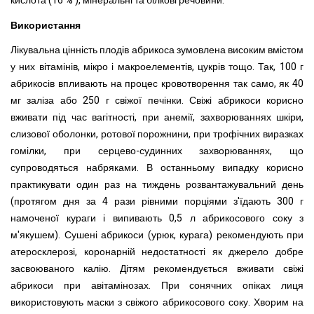
кислота (16 % ), мінеральні та білкові речовини.
Використання
Лікувальна цінність плодів абрикоса зумовлена високим вмістом
у них вітамінів, мікро і макроелементів, цукрів тощо. Так, 100 г
абрикосів впливають на процес кровотворення так само, як 40
мг заліза або 250 г свіжої печінки. Свіжі абрикоси корисно
вживати під час вагітності, при анемії, захворюваннях шкіри,
слизової оболонки, ротової порожнини, при трофічних виразках
гомілки, при серцево-судинних захворюваннях, що
супроводяться набряками. В останньому випадку корисно
практикувати один раз на тиждень розвантажувальний день
(протягом дня за 4 рази рівними порціями з'їдають 300 г
намоченої кураги і випивають 0,5 л абрикосового соку з
м'якушем). Сушені абрикоси (урюк, курага) рекомендують при
атеросклерозі, коронарній недостатності як джерело добре
засвоюваного калію. Дітям рекомендується вживати свіжі
абрикоси при авітамінозах. При сонячних опіках лиця
використовують маски з свіжого абрикосового соку. Хворим на