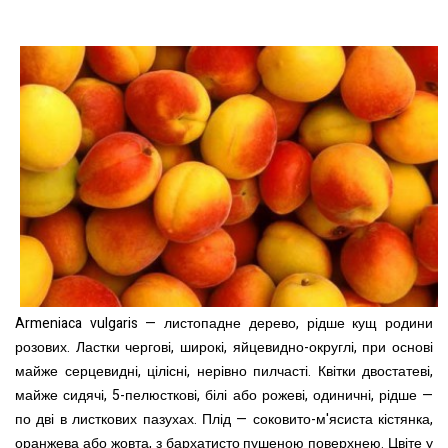
Armeniaca vulgaris
— листопадне дерево, рідше кущ родини
розових. Ластки чергові, широкі, яйцевидно-округлі, при основі
майже серцевидні, цілісні, нерівно пилчасті. Квітки двостатеві,
майже сидячі, 5-пелюсткові, білі або рожеві, одиничні, рідше —
по дві в листкових пазухах.
Плід — соковито-м'ясиста кістянка,
оранжева або жовта, з бархатисто пушеною поверхнею. Цвіте у