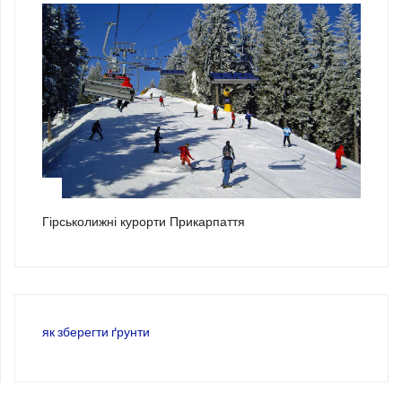
3
Гірськолижні курорти Прикарпаття
як зберегти ґрунти