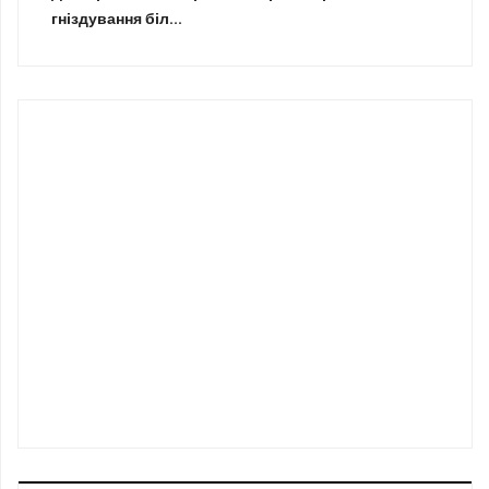
гніздування біл...