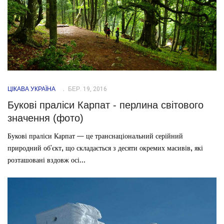
ЦІКАВА УКРАЇНА
БЕР. 19, 2016
Букові праліси Карпат - перлина світового
значення (фото)
Букові праліси Карпат — це транснаціональний серійний
природний об'єкт, що складається з десяти окремих масивів, які
розташовані вздовж осі...