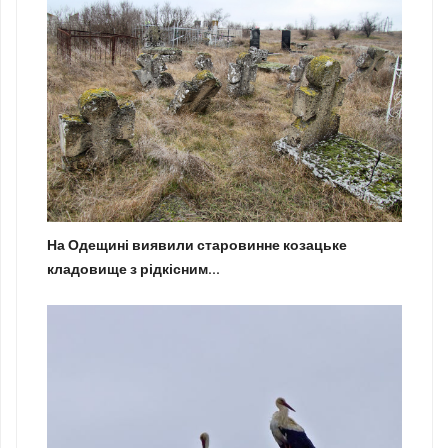
На Одещині виявили старовинне козацьке
кладовище з рідкісним...