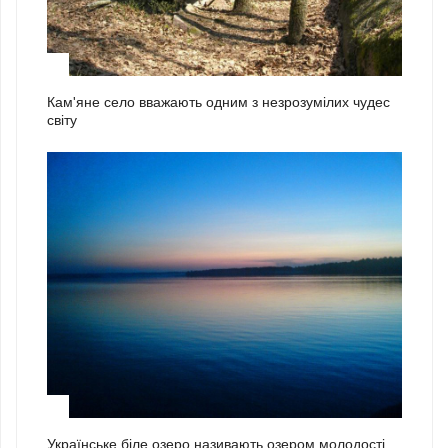
2
Кам'яне село вважають одним з незрозумілих чудес
світу
3
Українське біле озеро називають озером молодості