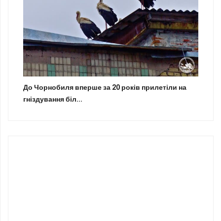
До Чорнобиля вперше за 20 років прилетіли на
гніздування біл...