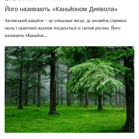
Його називають «Каньйоном Диявола»
Актовський каньйон – це унікальне місце, де ансамбль стрімких
скель і гранітних валунів поєднується зі світом рослин. Його
називають «Каньйон...