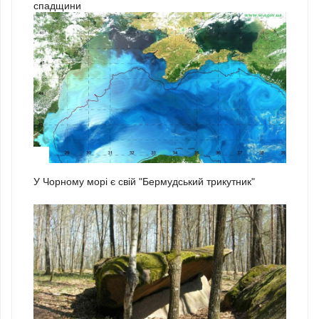
спадщини
1
У Чорному морі є свій "Бермудський трикутник"