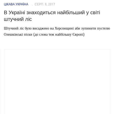
ЦІКАВА УКРАЇНА
СЕРП. 9, 2017
В Україні знаходиться найбільший у світі
штучний ліс
Штучний ліс було висаджено на Херсонщині аби зупинити пустелю
Олешківські піски (до слова теж найбільшу Європі)