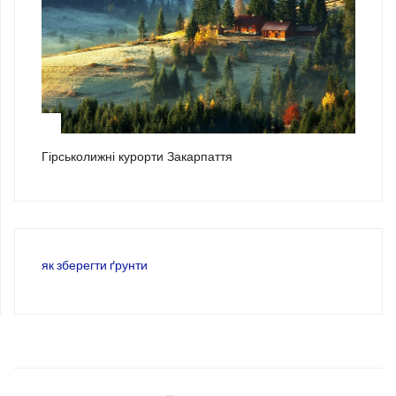
3
Гірськолижні курорти Закарпаття
як зберегти ґрунти