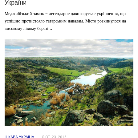
України
Меджибізький замок – легендарне давньоруське укріплення, що
успішно протистояло татарським навалам. Місто розкинулося на
високому лівому березі...
ЦІКАВА УКРАЇНА
ЛЮТ. 23, 2016