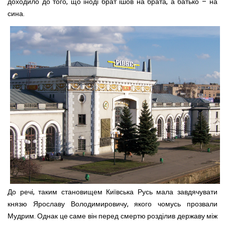
доходило до того, що іноді брат ішов на брата, а батько – на
сина.
До речі, таким становищем Київська Русь мала завдячувати
князю Ярославу Володимировичу, якого чомусь прозвали
Мудрим. Однак це саме він перед смертю розділив державу між