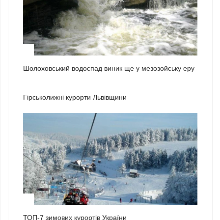
3
Шолоховський водоспад виник ще у мезозойську еру
1
Гірськолижні курорти Львівщини
2
ТОП-7 зимових курортів України