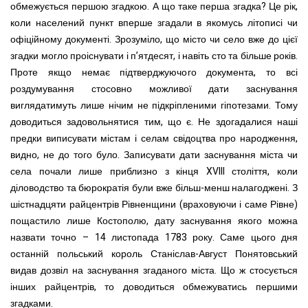
обмежується першою згадкою. А що таке перша згадка? Це рік,
коли населений пункт вперше згадали в якомусь літописі чи
офіційному документі. Зрозуміло, що місто чи село вже до цієї
згадки могло проіснувати і п’ятдесят, і навіть сто та більше років.
Проте якщо немає підтверджуючого документа, то всі
роздумування стосовно можливої дати заснування
виглядатимуть лише нічим не підкріпленими гіпотезами. Тому
доводиться задовольнятися тим, що є. Не здогадалися наші
предки виписувати містам і селам свідоцтва про народження,
видно, не до того було. Записувати дати заснування міста чи
села почали лише приблизно з кінця XVIII століття, коли
діловодство та бюрократія були вже більш-менш налагоджені. З
шістнадцяти райцентрів Рівненщини (враховуючи і саме Рівне)
пощастило лише Костополю, дату заснування якого можна
назвати точно – 14 листопада 1783 року. Саме цього дня
останній польський король Станіслав-Август Понятовський
видав дозвіл на заснування згаданого міста. Що ж стосується
інших райцентрів, то доводиться обмежуватись першими
згадками.