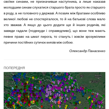
своїми синами, не призначивши наступника, а лише наказав
молодшим синам слухатися старшого брата просто як старшого
в роду, а не головного у державі. А позаяк між братами особливо
великої любові не спостерігалося, то й на батькові слова мало
хто зважав. А якщо до цього додати ще й інших родичів, які
завжди гадали (подекуди і справедливо), що вони теж мають
певне право на шмат пирога, то стануть і зовсім зрозумілими
причини постійних сутичок князів між собою.
Олександр Панасенко
ПОПЕРЕДНЯ