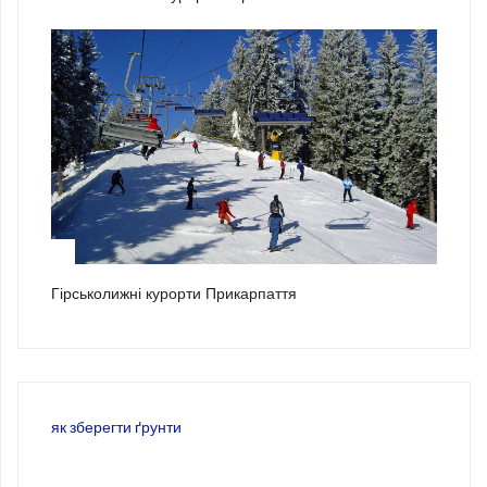
3
Гірськолижні курорти Прикарпаття
як зберегти ґрунти