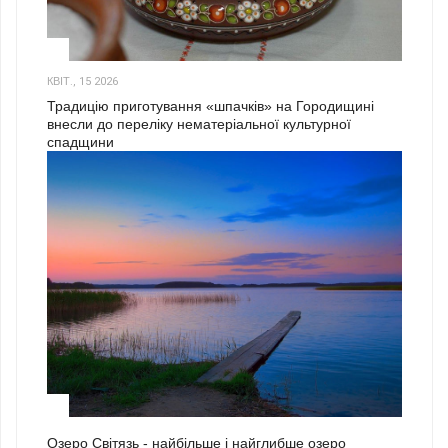
3
КВІТ., 15 2026
Традицію приготування «шпачків» на Городищині
внесли до переліку нематеріальної культурної
спадщини
1
Озеро Світязь - найбільше і найглибше озеро