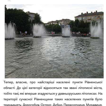
Тепер, власне, про найстаріші населені пункти Рівненської
області. До цієї категорії відносяться так звані літописні міста,
тобто такі, які вперше згадуються у давньоруських літописах. На
території сучасної Рівненщини таких населених пунктів було
тринадцять: Дорогобуж, Острог, Дубно, Пересопниця, Муравиця,