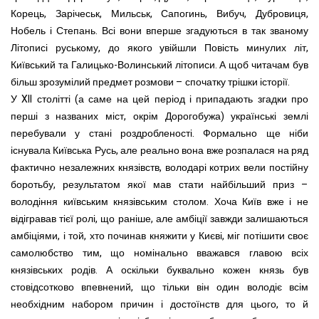
Корець, Зарічеськ, Мильськ, Сапогинь, Вибуч, Дубровиця,
Нобель і Степань. Всі вони вперше згадуються в так званому
Літописі руському, до якого увійшли Повість минулих літ,
Київський та Галицько-Волинський літописи. А щоб читачам був
більш зрозумілий предмет розмови – спочатку трішки історії.
У XII столітті (а саме на цей період і припадають згадки про
перші з названих міст, окрім Дорогобужа) українські землі
перебували у стані роздробленості. Формально ще ніби
існувала Київська Русь, але реально вона вже розпалася на ряд
фактично незалежних князівств, володарі котрих вели постійну
боротьбу, результатом якої мав стати найбільший приз –
володіння київським князівським столом. Хоча Київ вже і не
відігравав тієї ролі, що раніше, але амбіції завжди залишаються
амбіціями, і той, хто починав княжити у Києві, міг потішити своє
самолюбство тим, що номінально вважався главою всіх
князівських родів. А оскільки буквально кожен князь був
стовідсотково впевнений, що тільки він один володіє всім
необхідним набором причин і достоїнств для цього, то й