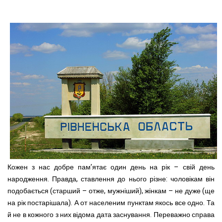
Кожен з нас добре пам’ятає один день на рік – свій день
народження. Правда, ставлення до нього різне: чоловікам він
подобається (старший – отже, мужніший), жінкам – не дуже (ще
на рік постарішала). А от населеним пунктам якось все одно. Та
й не в кожного з них відома дата заснування. Переважно справа