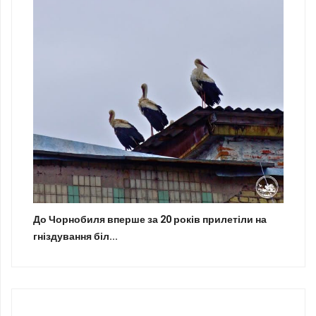
До Чорнобиля вперше за 20 років прилетіли на
гніздування біл...