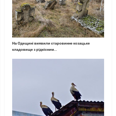
На Одещині виявили старовинне козацьке
кладовище з рідкісним...