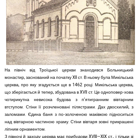
На північ від Троїцької церкви знаходився Больницький
монастир, заснований на початку XII ст. В ньому була Микільська
церква, про яку згадується ще в 1462 році. Микільська церква,
що зберігається й тепер, збудована в XVII ст. Це одноповер-хова
чотирикутна невисока будова з п’ятигранним вівтарним
втступом. Стіни її розчленовані пілястрами. Дах двосхилий, з
заломами. Єдина баня з по-золоченою маківкою підноситься
над вівтарною частиною храму. Стіни вівтаря зовні прикрашені
ліпним орнаментом.
З півночі й заходу церква має прибудови XVIII—XIX ст., і тільки зі