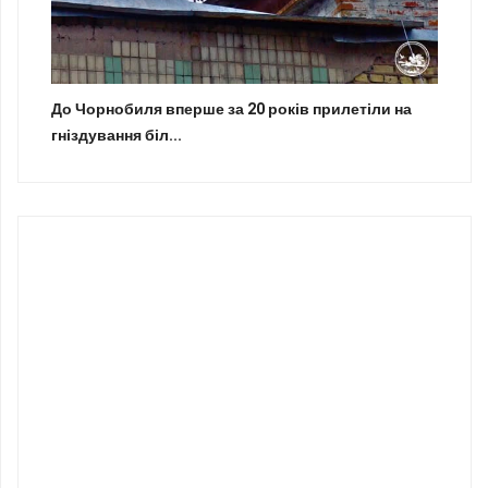
До Чорнобиля вперше за 20 років прилетіли на
гніздування біл...