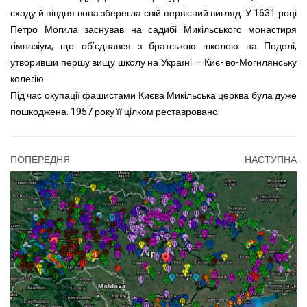
сходу й півдня вона зберегла свій первісний вигляд. У 1631 році
Петро Могила заснував на садибі Микільського монастиря
гімназіум, що об’єднався з братською школою на Подолі,
утворивши першу вищу школу на Україні — Киє- во-Могилянську
колегію.
Під час окупації фашистами Києва Микільська церква була дуже
пошкоджена. 1957 року її цілком реставровано.
ПОПЕРЕДНЯ
НАСТУПНА