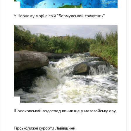
2
У Чорному морі є свій "Бермудський трикутник"
3
Шолоховський водоспад виник ще у мезозойську еру
1
Гірськолижні курорти Львівщини