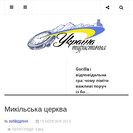
ОСТАННЯ НОВИНА
Gorilla і
відповідальна
гра: чому ліміти
важливі поруч
із бо...
Микільська церква
КИЇВЩИНА
19 БЕРЕЗНЯ 2013
ПЕРЕГЛЯДИ: 5466