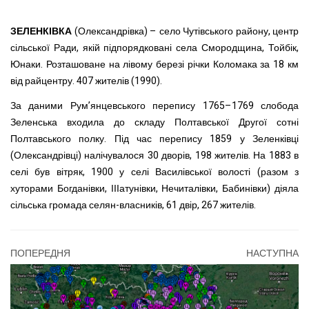
ЗЕЛЕНКІВКА
(Олександрівка) – село Чутівського району, центр
сільської Ради, якій підпорядковані села Смородщина, Тойбік,
Юнаки. Розташоване на лівому березі річки Коломака за 18 км
від райцентру. 407 жителів (1990).
За даними Рум’янцевського перепису 1765–1769 слобода
Зеленська входила до складу Полтавської Другої сотні
Полтавського полку. Під час перепису 1859 у Зеленківці
(Олександрівці) налічувалося 30 дворів, 198 жителів. На 1883 в
селі був вітряк, 1900 у селі Василівської волості (разом з
хуторами Богданівки, ІІІатунівки, Нечиталівки, Бабинівки) діяла
сільська громада селян-власників, 61 двір, 267 жителів.
ПОПЕРЕДНЯ
НАСТУПНА