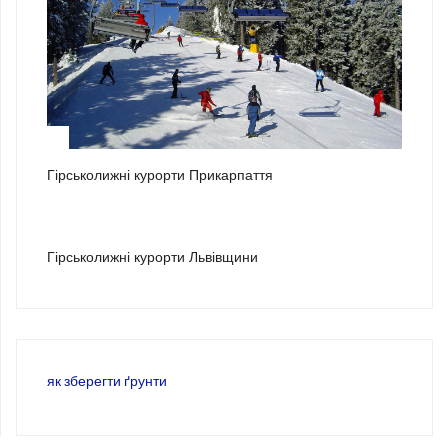
2
Гірськолижні курорти Прикарпаття
3
Гірськолижні курорти Львівщини
як зберегти ґрунти