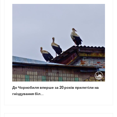
До Чорнобиля вперше за 20 років прилетіли на
гніздування біл...