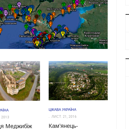
ЦІКАВА УКРАЇНА
РАЇНА
ЛИСТ. 21, 2016
 2013
Кам’янець-
ця Меджибіж