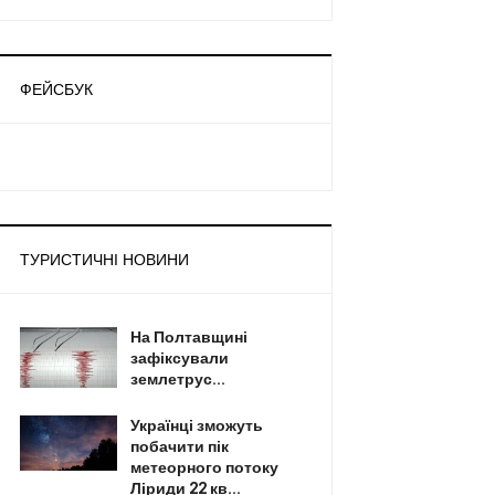
ФЕЙСБУК
ТУРИСТИЧНІ НОВИНИ
На Полтавщині
зафіксували
землетрус...
Українці зможуть
побачити пік
метеорного потоку
Ліриди 22 кв...