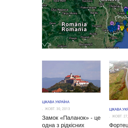
ЦІКАВА УКРАЇНА
ЖОВТ. 30, 2013
ЦІКАВА УК
ЖОВТ. 27,
Замок «Паланок» - це
Форте
одна з рідкісних