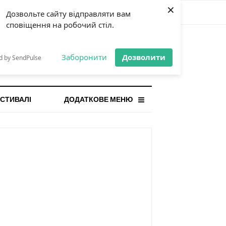
×
Дозвольте сайту відправляти вам
сповіщення на робочий стіл.
СТАННЯ НОВИНА
orilla і відповідальна гра:
Заборонити
Дозволити
d by SendPulse
ому ліміти важливі поруч із
...
СТИВАЛІ
ДОДАТКОВЕ МЕНЮ