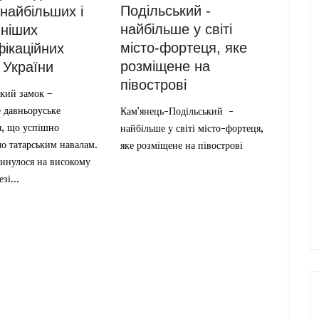
Подільський -
 найбільших і
найбільше у світі
ніших
місто-фортеця, яке
ікаційних
розміщене на
 України
півострові
кий замок –
 давньоруське
Кам’янець-Подільський -
я, що успішно
найбільше у світі місто-фортеця,
о татарським навалам.
яке розміщене на півострові
кинулося на високому
зі...