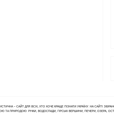
ИСТИЧНА – САЙТ ДЛЯ ВСІХ, ХТО ХОЧЕ КРАЩЕ ПІЗНАТИ УКРАЇНУ. НА САЙТІ ЗІБ
Ю ТА ПРИРОДОЮ: РІЧКИ, ВОДОСПАДИ, ГІРСЬКІ ВЕРШИНИ, ПЕЧЕРИ, ОЗЕРА, ОСТР