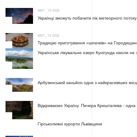
КВІТ., 19 2026
Українці зможуть побачити пік метеорного потоку
2
КВІТ., 15 2026
Традицію приготування «шпачків» на Городищині
3
Українське лікувальне озеро Кунігунда ніколи не 
1
Арбузинський каньйон одне з найкрасивіших місц
2
Відкриваємо Україну. Печера Кришталева - одна 
3
1
Гірськолижні курорти Львівщини