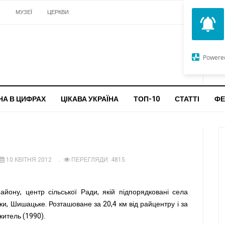
И
МУЗЕЇ
ЦЕРКВИ
О
G
Powere
ч
бо
НА В ЦИФРАХ
ЦІКАВА УКРАЇНА
ТОП-10
СТАТТІ
ФЕ
10 КВІТНЯ 2012
ПЕРЕГЛЯДИ: 4815
йону, центр сільської Ради, якій підпорядковані села
ки, Шишацьке. Розташоване за 20,4 км від райцентру і за
 житель (1990).