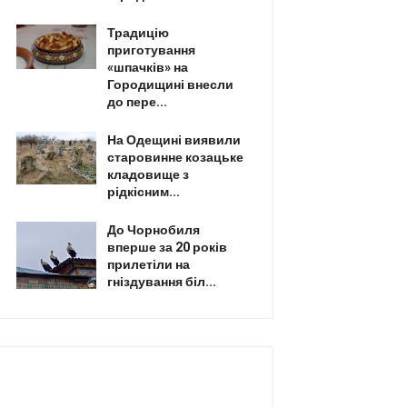
Традицію
приготування
«шпачків» на
Городищині внесли
до пере...
На Одещині виявили
старовинне козацьке
кладовище з
рідкісним...
До Чорнобиля
вперше за 20 років
прилетіли на
гніздування біл...