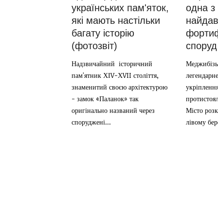
одна з
українських пам'яток,
найдав
які мають настільки
фортиф
багату історію
споруд
(фотозвіт)
Меджибізь
Надзвичайний історичний
легендарне
пам'ятник ХІV-ХVII століття,
укріпленн
знаменитий своєю архітектурою
протистоял
- замок «Паланок» так
Місто роз
оригінально названий через
лівому бере
споруджені...