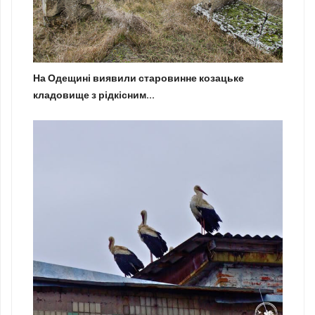
На Одещині виявили старовинне козацьке
кладовище з рідкісним...