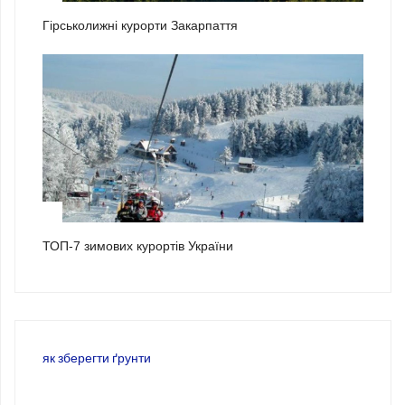
Гірськолижні курорти Закарпаття
3
ТОП-7 зимових курортів України
як зберегти ґрунти