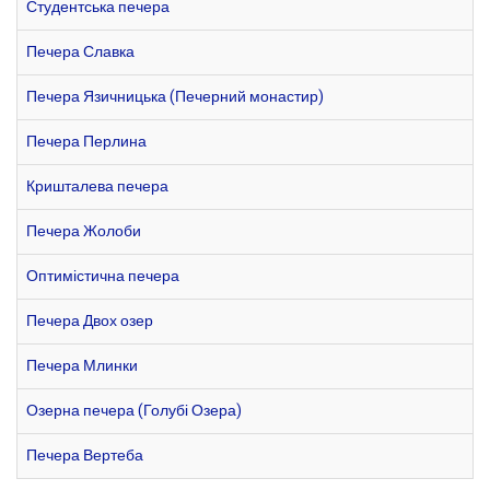
Студентська печера
Печера Славка
Печера Язичницька (Печерний монастир)
Печера Перлина
Кришталева печера
Печера Жолоби
Оптимістична печера
Печера Двох озер
Печера Млинки
Озерна печера (Голубі Озера)
Печера Вертеба