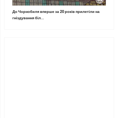
До Чорнобиля вперше за 20 років прилетіли на
гніздування біл...