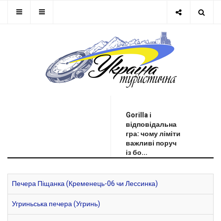
ОСТАННЯ НОВИНА
Gorilla і
відповідальна
гра: чому ліміти
важливі поруч
із бо...
Печера Піщанка (Кременець-06 чи Лессинка)
Угриньська печера (Угринь)