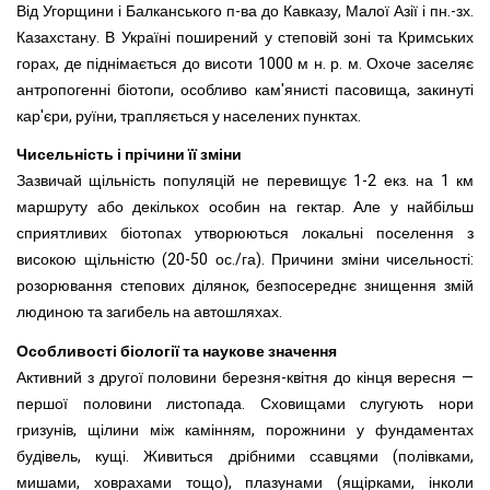
Від Угорщини і Балканського п-ва до Кавказу, Малої Азії і пн.-зх.
Казахстану. В Україні поширений у степовій зоні та Кримських
горах, де піднімається до висоти 1000 м н. р. м. Охоче заселяє
антропогенні біотопи, особливо кам'янисті пасовища, закинуті
кар'єри, руїни, трапляється у населених пунктах.
Чисельність і прічини її зміни
Зазвичай щільність популяцій не перевищує 1-2 екз. на 1 км
маршруту або декількох особин на гектар. Але у найбільш
сприятливих біотопах утворюються локальні поселення з
високою щільністю (20-50 ос./га). Причини зміни чисельності:
розорювання степових ділянок, безпосереднє знищення змій
людиною та загибель на автошляхах.
Особливості біології та наукове значення
Активний з другої половини березня-квітня до кінця вересня —
першої половини листопада. Сховищами слугують нори
гризунів, щілини між камінням, порожнини у фундаментах
будівель, кущі. Живиться дрібними ссавцями (полівками,
мишами, ховрахами тощо), плазунами (ящірками, інколи