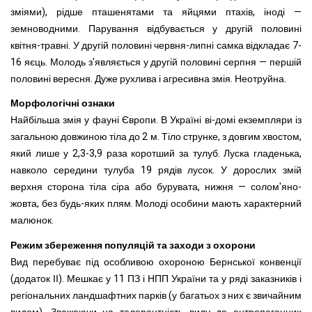
зміями), рідше пташенятами та яйцями птахів, іноді —
земноводними. Парування відбувається у другій половині
квітня-травні. У другій половині червня-липні самка відкладає 7-
16 яєць. Молодь з'являється у другій половині серпня — першій
половині вересня. Дуже рухлива і агресивна змія. Неотруйна.
Морфологічні ознаки
Найбільша змія у фауні Європи. В Україні ві-домі екземпляри із
загальною довжиною тіла до 2 м. Тіло струнке, з довгим хвостом,
який лише у 2,3-3,9 раза коротший за тулуб. Луска гладенька,
навколо середини тулуба 19 рядів лусок. У дорослих змій
верхня сторона тіла сіра або бурувата, нижня — солом'яно-
жовта, без будь-яких плям. Молоді особини мають характерний
малюнок.
Режим збереження популяцій та заходи з охорони
Вид перебуває під особливою охороною Бернської конвенції
(додаток ІІ). Мешкає у 11 ПЗ і НПП України та у ряді заказників і
регіональних ландшафтних парків (у багатьох з них є звичайним