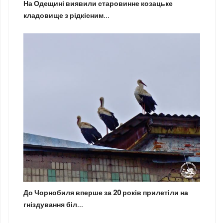
На Одещині виявили старовинне козацьке
кладовище з рідкісним...
До Чорнобиля вперше за 20 років прилетіли на
гніздування біл...