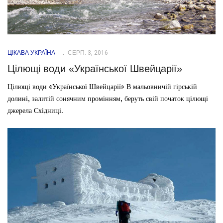
ЦІКАВА УКРАЇНА
СЕРП. 3, 2016
Цілющі води «Української Швейцарії»
Цілющі води «Української Швейцарії» В мальовничій гірській
долині, залитій сонячним промінням, беруть свій початок цілющі
джерела Східниці.