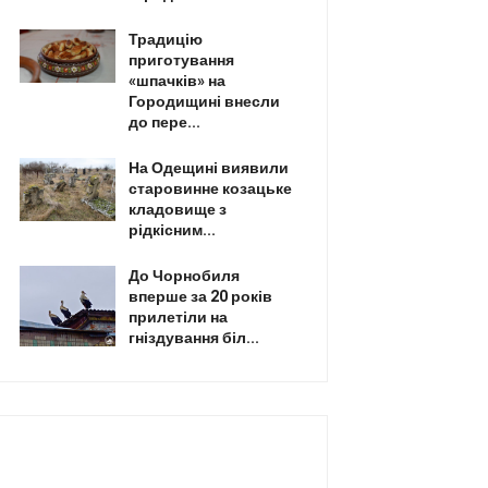
Традицію
приготування
«шпачків» на
Городищині внесли
до пере...
На Одещині виявили
старовинне козацьке
кладовище з
рідкісним...
До Чорнобиля
вперше за 20 років
прилетіли на
гніздування біл...