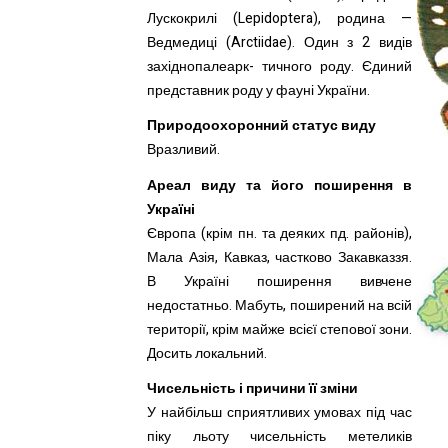
Лускокрилі (Lepidoptera), родина —
Ведмедиці (Arctiidae). Один з 2 видів
західнопалеарк- тичного роду. Єдиний
представник роду у фауні України.
Природоохоронний статус виду
Вразливий.
Ареал виду та його поширення в
Україні
Європа (крім пн. та деяких пд. районів),
Мала Азія, Кавказ, частково Закавказзя.
В Україні поширення вивчене
недостатньо. Мабуть, поширений на всій
території, крім майже всієї степової зони.
Досить локальний.
Чисельність і причини її зміни
У найбільш сприятливих умовах під час
піку льоту чисельність метеликів