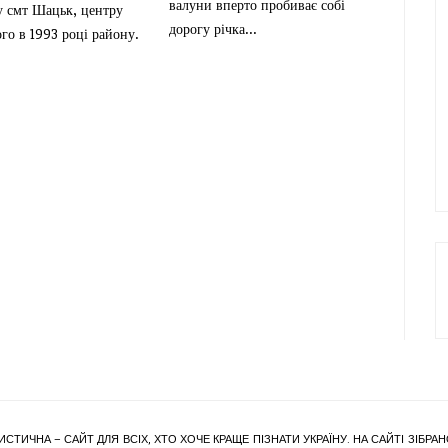
валуни вперто пробиває собі
у смт Шацьк, центру
дорогу річка...
го в 1993 році району.
ИСТИЧНА – САЙТ ДЛЯ ВСІХ, ХТО ХОЧЕ КРАЩЕ ПІЗНАТИ УКРАЇНУ. НА САЙТІ ЗІБ