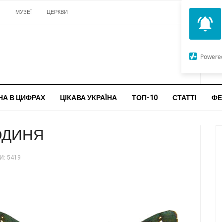
И
МУЗЕЇ
ЦЕРКВИ
О
G
Powere
ч
бо
НА В ЦИФРАХ
ЦІКАВА УКРАЇНА
ТОП-10
СТАТТІ
ФЕ
ОДИНЯ
: 5419