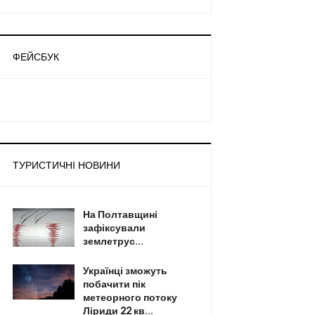
ФЕЙСБУК
ТУРИСТИЧНІ НОВИНИ
На Полтавщині
зафіксували
землетрус...
Українці зможуть
побачити пік
метеорного потоку
Ліриди 22 кв...