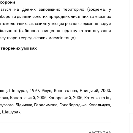
охорони
ється на деяких заповідних територіях (зокрема, у
 зберегти ділянки вологих природних листяних та мішаних
ентомологічних заказників у місцях розповсюдження виду з
іяльності (заборона знищення підліску та застосування
асу тварин серед лісових масивів тощо).
 створених умовах
ющ, Шешурак, 1997; Різун, Коновалова, Яницький, 2000;
Геряк, Канар- ський, 2006; Канарський, 2006; Котенко та ін.,
углого, Бідичака, Герасимова, Голобородька, Ковальчука,
, Шешурак.
НАСТУПНА