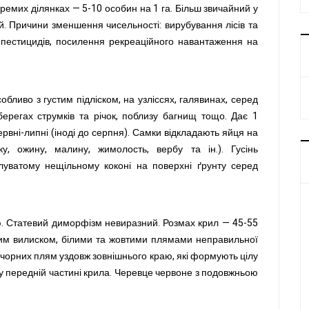
кремих ділянках — 5-10 особин на 1 га. Більш звичайний у
ий. Причини зменшення чисельності: вирубування лісів та
я пестицидів, посилення рекреаційного навантаження на
обливо з густим підліском, на узліссях, галявинах, серед
берегах струмків та річок, поблизу багнищ тощо. Дає 1
ервні-липні (іноді до серпня). Самки відкладають яйця на
ку, ожину, малину, жимолость, вербу та ін.). Гусінь
білуватому нещільному коконі на поверхні ґрунту серед
ю. Статевий диморфізм невиразний. Розмах крил — 45-55
им вилиском, білими та жовтими плямами неправильної
 чорних плям уздовж зовнішнього краю, які формують цілу
 у передній частині крила. Черевце червоне з подовжньою