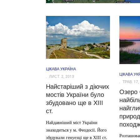
ЦІКАВА УКРАЇНА
ЦІКАВА УК
ЛИСТ. 2, 2013
ТРАВ. 17,
Найстаріший з діючих
Озеро 
мостів України було
найбіл
збудовано ще в ХІІІ
найгли
ст.
природ
Найдавніший міст України
походж
знаходиться у м. Феодосії. Його
Розташова
збудували генуезці ще в ХІІІ ст.