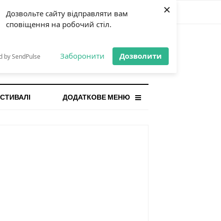
×
Дозвольте сайту відправляти вам
сповіщення на робочий стіл.
СТАННЯ НОВИНА
orilla і відповідальна гра:
Заборонити
Дозволити
d by SendPulse
ому ліміти важливі поруч із
...
СТИВАЛІ
ДОДАТКОВЕ МЕНЮ