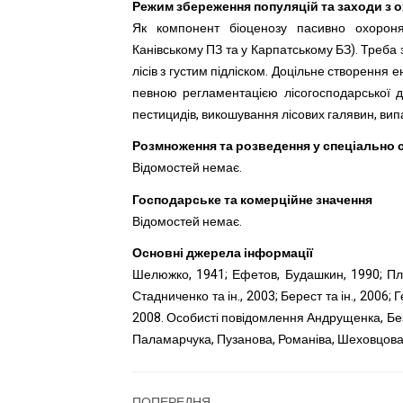
Режим збереження популяцій та заходи з 
Як компонент біоценозу пасивно охороня
Канівському ПЗ та у Карпатському БЗ). Треба
лісів з густим підліском. Доцільне створення 
певною регламентацією лісогосподарської д
пестицидів, викошування лісових галявин, вип
Розмноження та розведення у спеціально
Відомостей немає.
Господарське та комерційне значення
Відомостей немає.
Основні джерела інформації
Шелюжко, 1941; Ефетов, Будашкин, 1990; Пл
Стадниченко та ін., 2003; Берест та ін., 2006; 
2008. Особисті повідомлення Андрущенка, Без
Паламарчука, Пузанова, Романіва, Шеховцова
ПОПЕРЕДНЯ