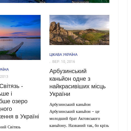
ЦІКАВА УКРАЇНА
ВЕР. 10, 2016
РАЇНА
Арбузинський
 2013
каньйон одне з
Світязь -
найкрасивіших місць
ьше і
України
бше озеро
Арбузинський каньйон
ного
Арбузинський каньйон – це
ення в Україні
молодший брат Актовського
каньйону. Названий так, бо крізь
ний Світязь