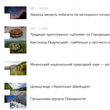
КВІТ., 19 2026
Українці зможуть побачити пік метеорного потоку
2
КВІТ., 15 2026
Традицію приготування «шпачків» на Городищині
3
Кам’янець-Подільський - найбільше у світі місто
1
Мезинський національний природний парк — місц
2
Цілющі води «Української Швейцарії»
3
Гірськолижні курорти Прикарпаття
1