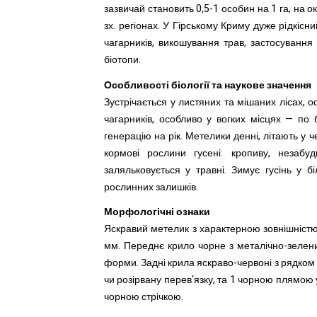
зазвичай становить 0,5-1 особин на 1 га, на о
зх. регіонах. У Гірському Криму дуже рідкісн
чагарників, викошування трав, застосуванн
біотопи.
Особливості біології та наукове значення
Зустрічається у листяних та мішаних лісах, ос
чагарників, особливо у вогких місцях — по 
генерацію на рік. Метелики денні, літають у ч
кормові рослини гусені: кропиву, незабуд
заляльковується у травні. Зимує гусінь у 
рослинних залишків.
Морфологічні ознаки
Яскравий метелик з характерною зовнішніст
мм. Переднє крило чорне з металічно-зелен
форми. Задні крила яскраво-червоні з рядком
чи розірвану перев'язку, та 1 чорною плямою
чорною стрічкою.