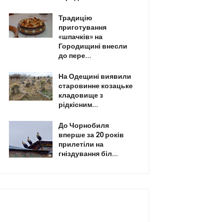
Традицію
приготування
«шпачків» на
Городищині внесли
до пере...
На Одещині виявили
старовинне козацьке
кладовище з
рідкісним...
До Чорнобиля
вперше за 20 років
прилетіли на
гніздування біл...