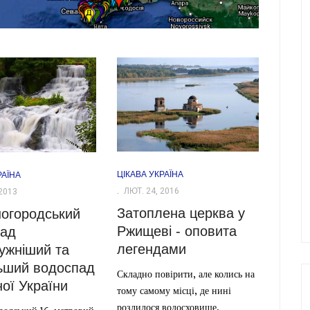
ЦІКАВА УКРАЇНА
РАЇНА
ЛЮТ. 24, 2016
2013
Затоплена церква у
огородський
Ржищеві - оповита
пад
легендами
ужніший та
ьший водоспад
Складно повірити, але колись на
ної України
тому самому місці, де нині
розлилося водосховище,