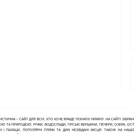
ИСТИЧНА – САЙТ ДЛЯ ВСІХ, ХТО ХОЧЕ КРАЩЕ ПІЗНАТИ УКРАЇНУ. НА САЙТІ ЗІБ
Ю ТА ПРИРОДОЮ: РІЧКИ, ВОДОСПАДИ, ГІРСЬКІ ВЕРШИНИ, ПЕЧЕРИ, ОЗЕРА, ОСТР
КИ І ПАЛАЦИ, ПОПУЛЯРНІ ПЛЯЖІ ТА ДИКІ НЕЗВІДАНІ МІСЦЯ. ТАКОЖ НА Н