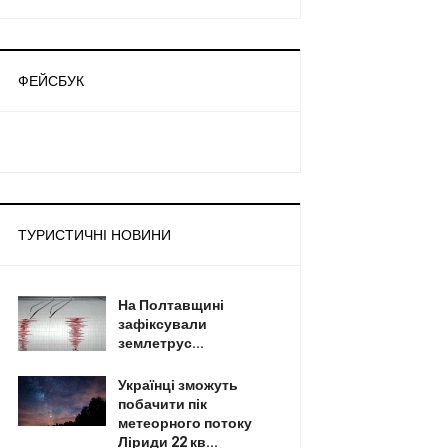
ФЕЙСБУК
ТУРИСТИЧНІ НОВИНИ
На Полтавщині
зафіксували
землетрус...
Українці зможуть
побачити пік
метеорного потоку
Ліриди 22 кв...