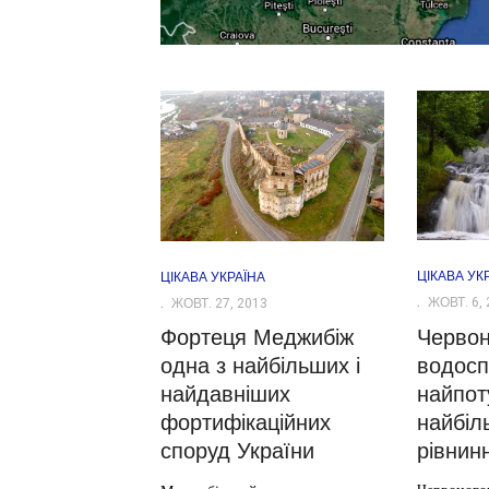
ЦІКАВА УК
ЦІКАВА УКРАЇНА
ЖОВТ. 6, 
ЖОВТ. 27, 2013
Червон
Фортеця Меджибіж
водос
одна з найбільших і
найпот
найдавніших
найбіл
фортифікаційних
рівнин
споруд України