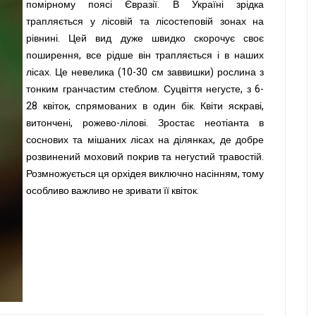
помірному поясі Євразії. В Україні зрідка
трапляється у лісовій та лісостеповій зонах на
рівнині. Цей вид дуже швидко скорочує своє
поширення, все рідше він трапляється і в наших
лісах. Це невелика (10-30 см заввишки) рослина з
тонким гранчастим стеблом. Суцвіття негусте, з 6-
28 квіток, спрямованих в один бік. Квіти яскраві,
витончені, рожево-лілові. Зростає неотіанта в
соснових та мішаних лісах на ділянках, де добре
розвинений моховий покрив та негустий травостій.
Розмножується ця орхідея виключно насінням, тому
особливо важливо не зривати її квіток.