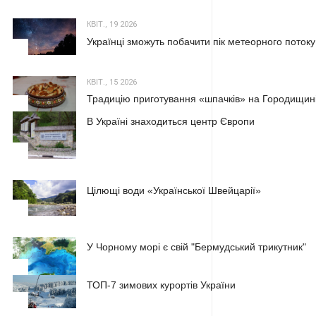
КВІТ., 19 2026
Українці зможуть побачити пік метеорного потоку
2
КВІТ., 15 2026
Традицію приготування «шпачків» на Городищині
3
В Україні знаходиться центр Європи
1
Цілющі води «Української Швейцарії»
2
У Чорному морі є свій "Бермудський трикутник"
3
ТОП-7 зимових курортів України
1