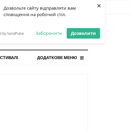
×
Дозвольте сайту відправляти вам
сповіщення на робочий стіл.
СТАННЯ НОВИНА
orilla і відповідальна гра:
Заборонити
Дозволити
d by SendPulse
ому ліміти важливі поруч із
...
СТИВАЛІ
ДОДАТКОВЕ МЕНЮ