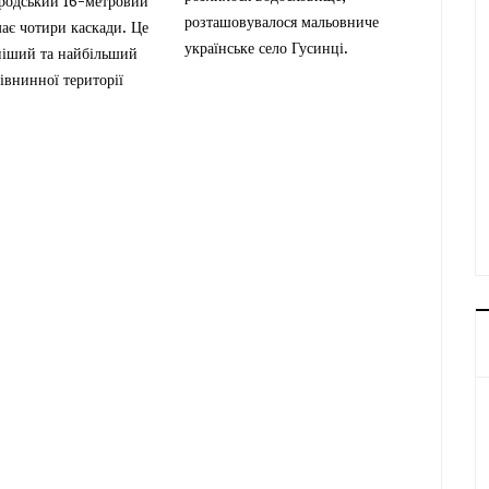
родський 16-метровий
розташовувалося мальовниче
ає чотири каскади. Це
українське село Гусинці.
іший та найбільший
івнинної території