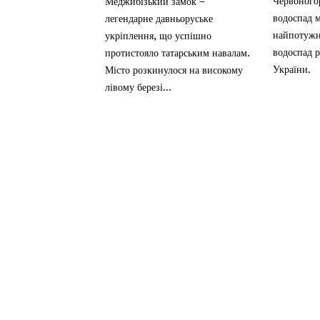
Червоного
Меджибізький замок –
водоспад м
легендарне давньоруське
найпотужн
укріплення, що успішно
водоспад р
протистояло татарським навалам.
України.
Місто розкинулося на високому
лівому березі...