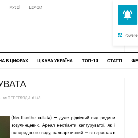
И
МУЗЕЇ
ЦЕРКВИ
О
G
Powere
ч
бо
НА В ЦИФРАХ
ЦІКАВА УКРАЇНА
ТОП-10
СТАТТІ
ФЕ
УВАТА
ПЕРЕГЛЯДИ: 6148
(Neottianthe cullata) — дуже рідкісний вид родини
зозулинцевих. Ареал неотіанти каптуруватої, як і
попереднього виду, палеарктичний — він зростає в