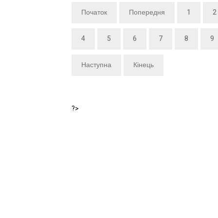
Початок
Попередня
1
2
4
5
6
7
8
9
Наступна
Кінець
?>