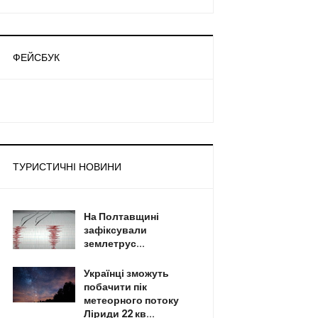
ФЕЙСБУК
ТУРИСТИЧНІ НОВИНИ
На Полтавщині
зафіксували
землетрус...
Українці зможуть
побачити пік
метеорного потоку
Ліриди 22 кв...