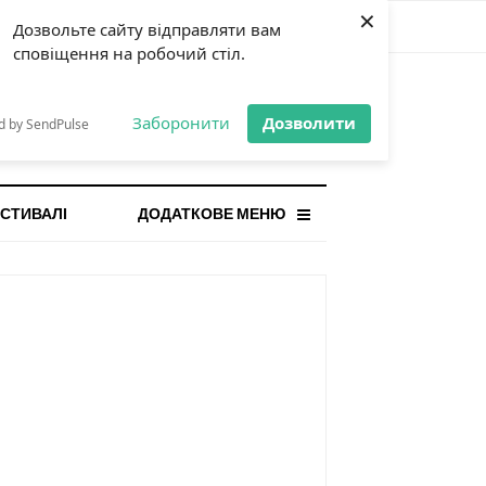
×
Дозвольте сайту відправляти вам
сповіщення на робочий стіл.
СТАННЯ НОВИНА
orilla і відповідальна гра:
Заборонити
Дозволити
d by SendPulse
ому ліміти важливі поруч із
...
СТИВАЛІ
ДОДАТКОВЕ МЕНЮ