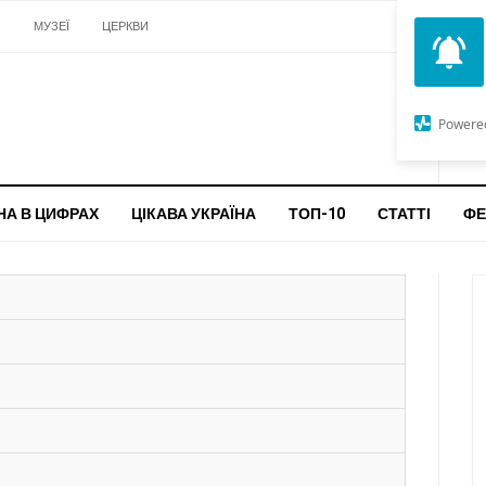
И
МУЗЕЇ
ЦЕРКВИ
О
G
Powere
ч
бо
НА В ЦИФРАХ
ЦІКАВА УКРАЇНА
ТОП-10
СТАТТІ
ФЕ