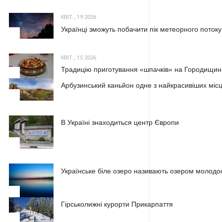
КВІТ., 19 2026
Українці зможуть побачити пік метеорного потоку
2
КВІТ., 15 2026
Традицію приготування «шпачків» на Городищині
3
Арбузинський каньйон одне з найкрасивіших місц
1
В Україні знаходиться центр Європи
2
Українське біле озеро називають озером молодос
3
Гірськолижні курорти Прикарпаття
1