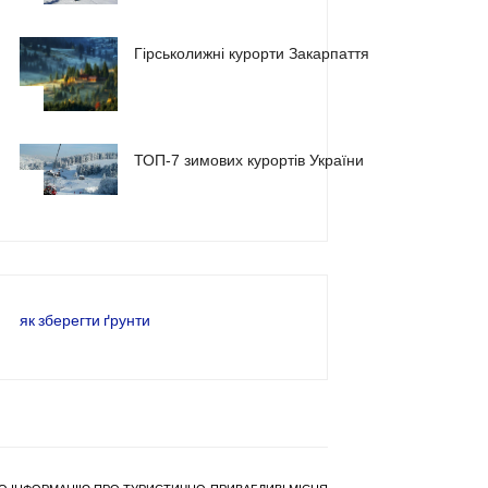
Гірськолижні курорти Закарпаття
2
ТОП-7 зимових курортів України
3
як зберегти ґрунти