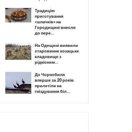
Традицію
приготування
«шпачків» на
Городищині внесли
до пере...
На Одещині виявили
старовинне козацьке
кладовище з
рідкісним...
До Чорнобиля
вперше за 20 років
прилетіли на
гніздування біл...