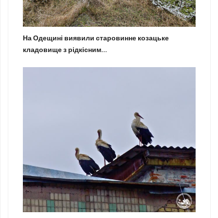
На Одещині виявили старовинне козацьке
кладовище з рідкісним...