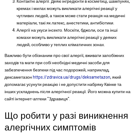
Контактні алергії. Деякі інгредієнти в косметиці, шампунях,
кремах і милах можуть викликати алергічні реакції у
чутливих людей, а також може стати реакція на медичні
матеріали, такі як латекс, анестетики, антибіотики.
Алергії на укуси інсекто. Москіти, бджоли, оси та інші
комахи можуть викликати алергічні реакції у деяких
людей, особливо у теплих кліматичних зонах.
Важливо бути обізнаним про свої алергії, вживати запобіжних
заходів та мати при собі необхідні медичні засоби для
забезпечення безпеки під час подорожей, наприклад,
дексаметазон
https://zdravica.ua/drugs/deksametazon
, який
допомагає усунути реакцію і не допустити набряку Квінке та
інших ускладнень після алергічної реакції. Його можна купити на
сайті інтернет-аптеки "Здравиця".
Що робити у разі виникнення
алергічних симптомів