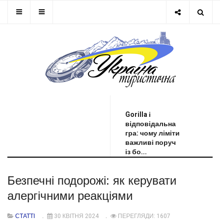
ОСТАННЯ НОВИНА
Gorilla і
відповідальна
гра: чому ліміти
важливі поруч
із бо...
Безпечні подорожі: як керувати
алергічними реакціями
СТАТТІ
30 КВІТНЯ 2024
ПЕРЕГЛЯДИ: 1607