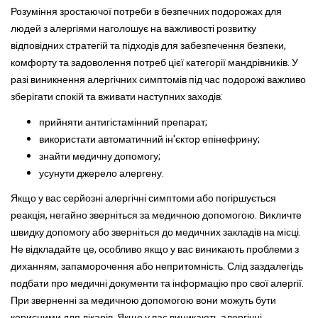
Розуміння зростаючої потреби в безпечних подорожах для
людей з алергіями наголошує на важливості розвитку
відповідних стратегій та підходів для забезпечення безпеки,
комфорту та задоволення потреб цієї категорії мандрівників. У
разі виникнення алергічних симптомів під час подорожі важливо
зберігати спокій та вживати наступних заходів:
прийняти антигістамінний препарат;
використати автоматичний ін'єктор епінефрину;
знайти медичну допомогу;
усунути джерело алергену.
Якщо у вас серйозні алергічні симптоми або погіршується
реакція, негайно зверніться за медичною допомогою. Викличте
швидку допомогу або зверніться до медичних закладів на місці.
Не відкладайте це, особливо якщо у вас виникають проблеми з
диханням, запаморочення або непритомність. Слід заздалегідь
подбати про медичні документи та інформацію про свої алергії.
При зверненні за медичною допомогою вони можуть бути
корисними для лікарів. Якщо у вас виникають алергічні