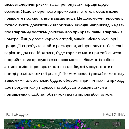
місцеві алергічні ризики та запропонувати поради щодо
безпеки. Якщо ви бронюєте проживання в готелі, обов'язково
повідомте про свої алергії заздалегідь. Це допоможе персоналу
готелю вжити додаткових запобіжних заходів, наприклад, надати
гіпоалергенну постільну білизну або прибрати певні алергени з
номера. Якщо у вас є харчові алергії, вивчіть місцеві кулінарні
традиції і спробуйте знайти ресторани, які пропонують безпечні
варіанти для вас. Можливо, буде корисно мати при собі список
неприйнятних продуктів місцевою мовою. Візьміть із собою
антигістамінні препарати та інші засоби, які можуть стати в
нагоді у разі алергічної реакції. По можливості уникайте контакту
з відомими алергенами, будьте обережні при пікніках на природі
або прогулянках у парках, і не забувайте закриватися в
приміщеннях, щоб запобігти контакту з пилом або пилком.
ПОПЕРЕДНЯ
НАСТУПНА