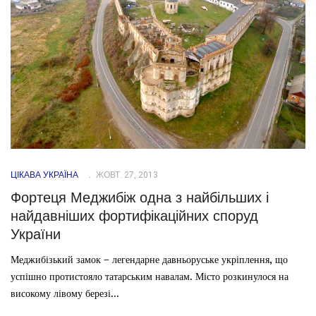
ЦІКАВА УКРАЇНА
ЖОВТ. 27, 2013
Фортеця Меджибіж одна з найбільших і
найдавніших фортифікаційних споруд
України
Меджибізький замок – легендарне давньоруське укріплення, що
успішно протистояло татарським навалам. Місто розкинулося на
високому лівому березі...