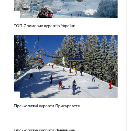
1
ТОП-7 зимових курортів України
2
Гірськолижні курорти Прикарпаття
3
Гірськолижні курорти Львівщини