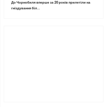
До Чорнобиля вперше за 20 років прилетіли на
гніздування біл...