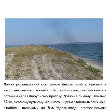
Лиман розташований між гирлом Дніпра, який вливається в
нього декількома рукавами, і Чорним морем, сполучаючись з
останнім через Кінбурнську протоку. Довжина лиману - близько
62 км, в самому вузькому місці його ширина становить близько 4,
в найбільш широкому - до 18 км. Уздовж південного таврійського