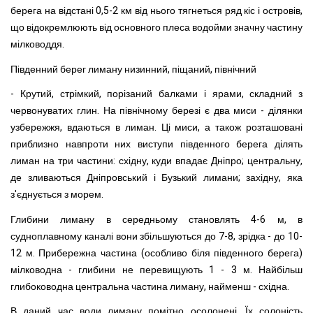
берега на відстані 0,5-2 км від нього тягнеться ряд кіс і островів,
що відокремлюють від основного плеса водойми значну частину
мілководдя.
Південний берег лиману низинний, піщаний, північний
- Крутий, стрімкий, порізаний балками і ярами, складний з
червонуватих глин. На північному березі є два миси - ділянки
узбережжя, вдаються в лиман. Ці миси, а також розташовані
приблизно навпроти них виступи південного берега ділять
лиман на три частини: східну, куди впадає Дніпро; центральну,
де зливаються Дніпровський і Бузький лимани; західну, яка
з'єднується з морем.
Глибини лиману в середньому становлять 4-6 м, в
судноплавному каналі вони збільшуються до 7-8, зрідка - до 10-
12 м. Прибережна частина (особливо біля південного берега)
мілководна - глибини не перевищують 1 - 3 м. Найбільш
глибоководна центральна частина лиману, найменш - східна.
В даний час води лиману помітно осолонені. Їх солоність