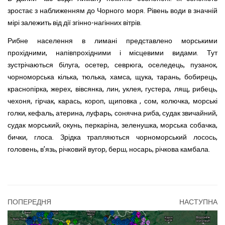
зростає з наближенням до Чорного моря. Рівень води в значній
мірі залежить від дії згінно-нагінних вітрів.
Рибне населення в лимані представлено морськими
прохідними, напівпрохідними і місцевими видами. Тут
зустрічаються білуга, осетер, севрюга, оселедець, пузанок,
чорноморська кілька, тюлька, хамса, щука, тарань, бобирець,
краснопірка, жерех, вівсянка, лин, уклея, густера, лящ, рибець,
чехоня, гірчак, карась, короп, щиповка , сом, колючка, морські
голки, кефаль, атерина, луфарь, сонячна риба, судак звичайний,
судак морський, окунь, перкаріна, зеленушка, морська собачка,
бички, глоса. Зрідка трапляються чорноморський лосось,
головень, в’язь, річковий вугор, берш, носарь, річкова камбала.
ПОПЕРЕДНЯ
НАСТУПНА