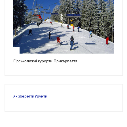
3
Гірськолижні курорти Прикарпаття
як зберегти ґрунти