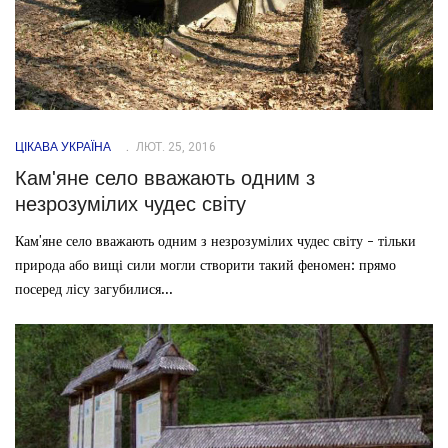
ЦІКАВА УКРАЇНА
ЛЮТ. 25, 2016
Кам'яне село вважають одним з
незрозумілих чудес світу
Кам'яне село вважають одним з незрозумілих чудес світу - тільки
природа або вищі сили могли створити такий феномен: прямо
посеред лісу загубилися...