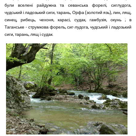
були вселені райдужна та севанська форелі, сиглудога,
чудський і ладозький сиги, тарань, Орфа (золотий язь), лин, лящ,
синец, рибець, чехоня, карасі, судак, гамбузія, окунь ; в
Таганське - струмкова форель, сиг-лудога, чудський і ладозький
сиги, тарань, лящ і судак.