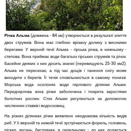
Річка Альма
(довжина - 84 км) утворюється в результаті злиття
двох струмків. Вона має глибоко врізану долину з високими
берегами. У верхній течії Альма - гірська річка, в нижньому -
степова. Вона приймає води багатьох гірських струмків та річок.
Басейни деяких з них досить значні (перевищують 25-30 км2).
Альма не пересихає, а під час дощів і танення снігу може
виходити з берегів. Її течія сповільнюється в самому пониззі.
Морська вода осолоняє води гирлового ділянки Альми.
Передгирлова зона річки заболочена і покрита заростями
болотних рослин. Сток Альми регулюється за допомогою
численних ставків і водосховищ.
На різних ділянках річки виявлено неоднакова кількість видів
риб. У її верхній та нижній течії зустрічаються форель, головень,
піскар, вусань, бистрянка, в середньому - до них додається