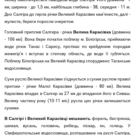
км, ширина - до 1,5 км, найбільша глибина - 38, середня - 11 м.
Дно Салгіра до гирла річки Великий Карасівки кам'янисте, далі -
мулисте, береги поросли очеретом.
Головний приплив Салгира - річка
Велика Карасівка
(довжина
- 106 км). Вона бере початок поблизу м. Білогірськ, приймаючи
води річок Танас і Сарису, протікає по крейдяним породам
межигір'я і вступає в степову область, де води її губляться.
Поблизу Білогірська на Великій Карасівці споруджено Таганське
водосховище.
Сухе русло Великої Карасівки з'єднується з сухим руслом правої
притоки - річки Малої Карасівки (довжина - 80 км). Велика
Карасівка впадає в Салгир за 27 км до впадання його в Сиваш.
Велику частину року (10-11 міс) русла цих річок залишаються
сухими.
В Салгірі і Великий Карасівці мешкають
форель, бистрянка,
шемая, вусань, головень, рибець, піскар, ян, голець. У
Сімферопольське водосховище, розташоване на руслі Салгіра,