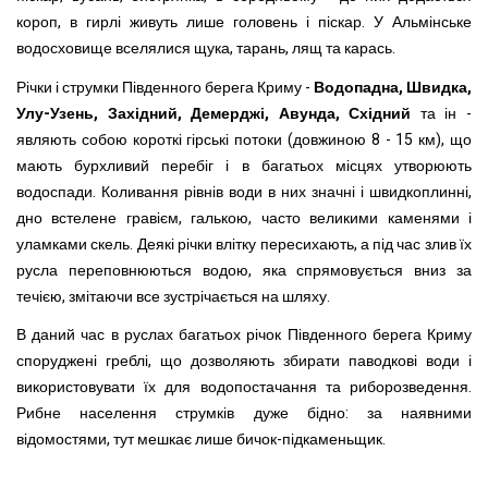
короп, в гирлі живуть лише головень і піскар. У Альмінське
водосховище вселялися щука, тарань, лящ та карась.
Річки і струмки Південного берега Криму -
Водопадна, Швидка,
Улу-Узень, Західний, Демерджі, Авунда, Східний
та ін -
являють собою короткі гірські потоки (довжиною 8 - 15 км), що
мають бурхливий перебіг і в багатьох місцях утворюють
водоспади. Коливання рівнів води в них значні і швидкоплинні,
дно встелене гравієм, галькою, часто великими каменями і
уламками скель. Деякі річки влітку пересихають, а під час злив їх
русла переповнюються водою, яка спрямовується вниз за
течією, змітаючи все зустрічається на шляху.
В даний час в руслах багатьох річок Південного берега Криму
споруджені греблі, що дозволяють збирати паводкові води і
використовувати їх для водопостачання та риборозведення.
Рибне населення струмків дуже бідно: за наявними
відомостями, тут мешкає лише бичок-підкаменьщик.