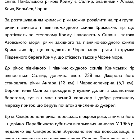
снігів. Найбільшою річкою Криму є Салгир, значними - Альма,
Кача, Бельбек, Чорна.
За розташуванням кримські ріки можна розділити на три групи:
річки північного і північно-східного схилів Кримських гір, що
протікають по степовому Криму і впадають у Сиваш - затока
Азовського моря; річки західного та північно-західного схилів
Кримських гір, що впадають в Чорне море; річки і струмки
Південного берега Криму, що стікають також у Чорне море.
До річок північного і північно-східного схилів Кримських гір
відносяться Салгир, довжина якого 238 км. Джерела його
становлять річки Ангара (13 км) і Червонопечерна (5,1 км).
Верхня течія Салгіра проходить у вузькій долині з скелястими
берегами; тут він має гірський характер і добре розвинену
мережу приток, що беруть початок з численних джерел.
До м. Сімферополя річка пересихає в окремі роки, а нижче його
- щорічно. Перебіг часто губиться в галькових наносах. У 1955 р.
недалеко від Сімферополя збудовано велике водосховище, в
якому накопичуються паводкові води Салгіра. Його довжина - 7