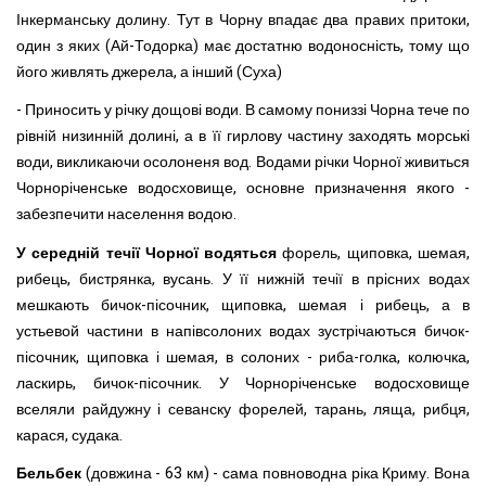
Інкерманську долину. Тут в Чорну впадає два правих притоки,
один з яких (Ай-Тодорка) має достатню водоносність, тому що
його живлять джерела, а інший (Суха)
- Приносить у річку дощові води. В самому пониззі Чорна тече по
рівній низинній долині, а в її гирлову частину заходять морські
води, викликаючи осолоненя вод. Водами річки Чорної живиться
Чорноріченське водосховище, основне призначення якого -
забезпечити населення водою.
У середній течії Чорної водяться
форель, щиповка, шемая,
рибець, бистрянка, вусань. У її нижній течії в прісних водах
мешкають бичок-пісочник, щиповка, шемая і рибець, а в
устьевой частини в напівсолоних водах зустрічаються бичок-
пісочник, щиповка і шемая, в солоних - риба-голка, колючка,
ласкирь, бичок-пісочник. У Чорноріченське водосховище
вселяли райдужну і севанску форелей, тарань, ляща, рибця,
карася, судака.
Бельбек
(довжина - 63 км) - сама повноводна ріка Криму. Вона