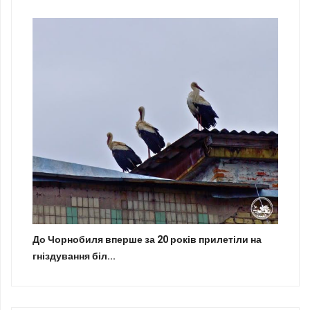
До Чорнобиля вперше за 20 років прилетіли на
гніздування біл...