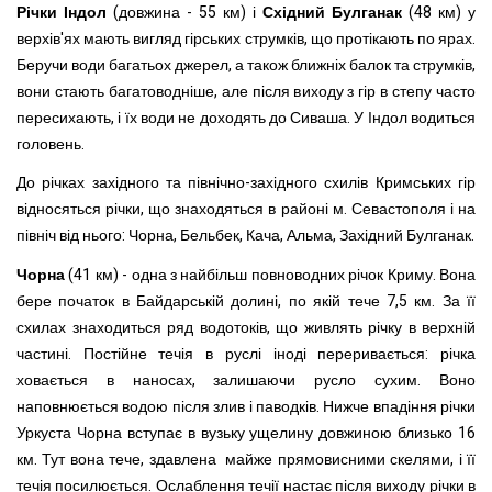
Річки Індол
(довжина - 55 км) і
Східний Булганак
(48 км) у
верхів'ях мають вигляд гірських струмків, що протікають по ярах.
Беручи води багатьох джерел, а також ближніх балок та струмків,
вони стають багатоводніше, але після виходу з гір в степу часто
пересихають, і їх води не доходять до Сиваша. У Індол водиться
головень.
До річках західного та північно-західного схилів Кримських гір
відносяться річки, що знаходяться в районі м. Севастополя і на
північ від нього: Чорна, Бельбек, Кача, Альма, Західний Булганак.
Чорна
(41 км) - одна з найбільш повноводних річок Криму. Вона
бере початок в Байдарській долині, по якій тече 7,5 км. За її
схилах знаходиться ряд водотоків, що живлять річку в верхній
частині. Постійне течія в руслі іноді переривається: річка
ховається в наносах, залишаючи русло сухим. Воно
наповнюється водою після злив і паводків. Нижче впадіння річки
Уркуста Чорна вступає в вузьку ущелину довжиною близько 16
км. Тут вона тече, здавлена майже прямовисними скелями, і її
течія посилюється. Ослаблення течії настає після виходу річки в