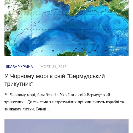
ЦІКАВА УКРАЇНА
ЖОВТ. 31, 2013
У Чорному морі є свій "Бермудський
трикутник"
У Чорному морі, біля берегів України є свій Бермудський
трикутник. Де так само з незрозумілих причин гинуть кораблі та
зникають літаки. Вчені...