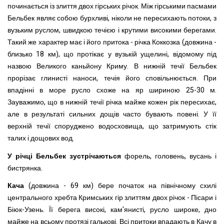
починається із злиття двох гірських річок. Між гірськими пасмами
Бельбек являє собою бурхливі, ніколи не пересихають потоки, з
вузьким руслом, швидкою течією і крутими високими берегами.
Такий же характер має і його притока - річка Коккозка (довжина -
близько 18 км), що протікає у вузькій ущелині, відомому під
назвою Великого каньйону Криму. В нижній течії Бельбек
прорізає глинисті наноси, течія його сповільнюється. При
впадінні в море русло схоже на яр шириною 25-30 м.
Зауважимо, що в нижній течії річка майже кожен рік пересихає,
але в результаті сильних дощів часто бувають повені. У її
верхній течії споруджено водосховища, що затримують стік
талих і дощових вод.
У річці Бельбек зустрічаються
форель, головень, вусань і
бистрянка.
Кача
(довжина - 69 км) бере початок на північному схилі
центрального хребта Кримських гір злиттям двох річок - Пісари і
Біюк-Узень. Її берега високі, кам'янисті, русло широке, дно
майже на всьому протязі галькові. Всі притоки впадають в Качу в