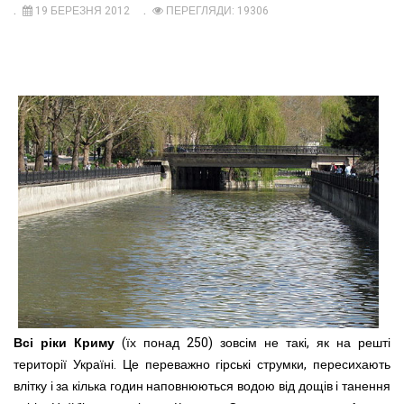
19 БЕРЕЗНЯ 2012
ПЕРЕГЛЯДИ: 19306
Всі ріки Криму
(їх понад 250) зовсім не такі, як на решті
території Україні. Це переважно гірські струмки, пересихають
влітку і за кілька годин наповнюються водою від дощів і танення