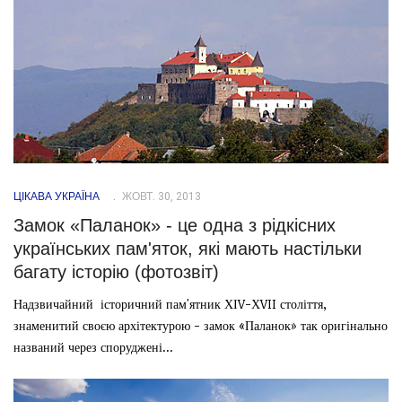
ЦІКАВА УКРАЇНА
ЖОВТ. 30, 2013
Замок «Паланок» - це одна з рідкісних
українських пам'яток, які мають настільки
багату історію (фотозвіт)
Надзвичайний історичний пам'ятник ХІV-ХVII століття,
знаменитий своєю архітектурою - замок «Паланок» так оригінально
названий через споруджені...