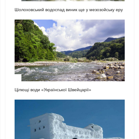
Шолоховський водоспад виник ще у мезозойську еру
2
Цілющі води «Української Швейцарії»