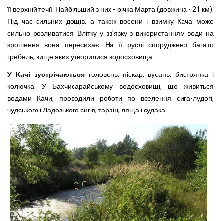
її верхній течії. Найбільший з них - річка Марта (довжина - 21 км).
Під час сильних дощів, а також восени і взимку Кача може
сильно розливатися. Влітку у зв'язку з використанням води на
зрошення вона пересихає. На її руслі споруджено багато
гребель, вище яких утворилися водосховища.
У Качі зустрічаються
головень, піскар, вусань, бистрянка і
колючка. У Бахчисарайському водосховищі, що живиться
водами Качи, проводили роботи по вселення сига-лудогі,
чудського і Ладозького сигів, тарані, ляща і судака.