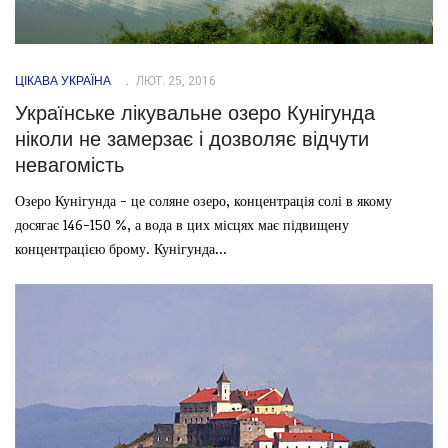
ЦІКАВА УКРАЇНА
ЛЮТ. 25, 2016
Українське лікувальне озеро Кунігунда
ніколи не замерзає і дозволяє відчути
невагомість
Озеро Кунігунда - це соляне озеро, концентрація солі в якому
досягає 146-150 %, а вода в цих місцях має підвищену
концентрацією брому. Кунігунда...