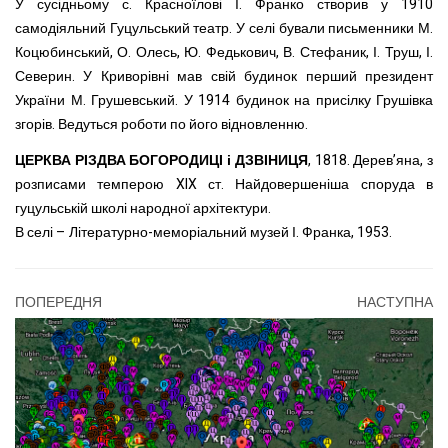
У сусідньому с. Красноїлові І. Франко створив у 1910
самодіяльний Гуцульський театр. У селі бували письменники М.
Коцюбинський, О. Олесь, Ю. Федькович, В. Стефаник, І. Труш, І.
Северин. У Криворівні мав свій будинок перший президент
України М. Грушевський. У 1914 будинок на присілку Грушівка
згорів. Ведуться роботи по його відновленню.
ЦЕРКВА РІЗДВА БОГОРОДИЦІ і ДЗВІНИЦЯ
, 1818. Дерев’яна, з
розписами темперою XIX ст. Найдовершеніша споруда в
гуцульській школі народної архітектури.
В селі – Літературно-меморіальний музей І. Франка, 1953.
ПОПЕРЕДНЯ
НАСТУПНА