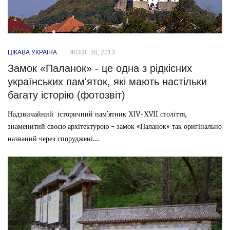
ЦІКАВА УКРАЇНА
ЖОВТ. 30, 2013
Замок «Паланок» - це одна з рідкісних
українських пам'яток, які мають настільки
багату історію (фотозвіт)
Надзвичайний історичний пам'ятник ХІV-ХVII століття,
знаменитий своєю архітектурою - замок «Паланок» так оригінально
названий через споруджені...