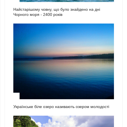
Найстарішому човну, що було знайдено на дні
Чорного моря - 2400 років
2
Українське біле озеро називають озером молодості