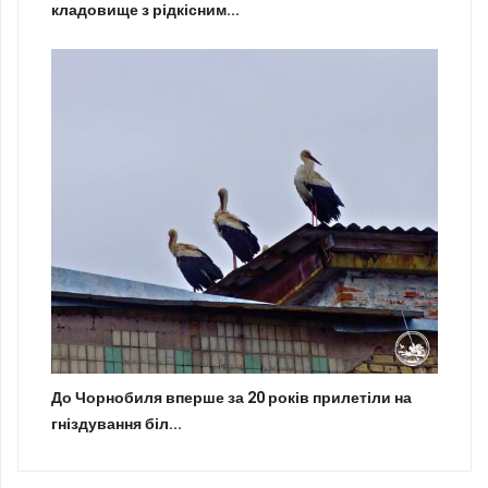
кладовище з рідкісним...
До Чорнобиля вперше за 20 років прилетіли на
гніздування біл...