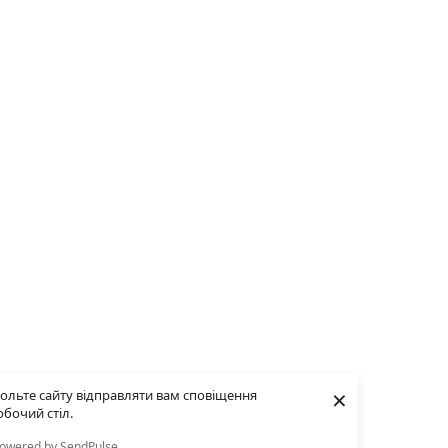
×
ольте сайту відправляти вам сповіщення
обочий стіл.
owered by SendPulse