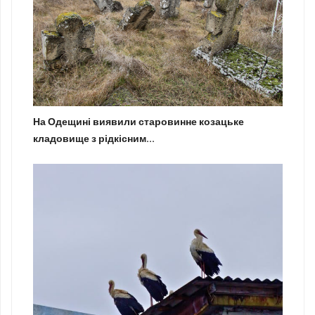
На Одещині виявили старовинне козацьке
кладовище з рідкісним...