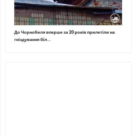
До Чорнобиля вперше за 20 років прилетіли на
гніздування біл...