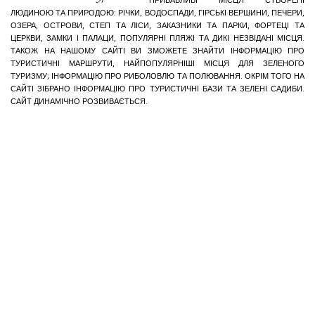
ПРИВАБЛИВІ МІСЦЯ СТВОРЕНІ
ЛЮДИНОЮ ТА ПРИРОДОЮ: РІЧКИ, ВОДОСПАДИ, ГІРСЬКІ ВЕРШИНИ, ПЕЧЕРИ,
ОЗЕРА, ОСТРОВИ, СТЕП ТА ЛІСИ, ЗАКАЗНИКИ ТА ПАРКИ, ФОРТЕЦІ ТА
ЦЕРКВИ, ЗАМКИ І ПАЛАЦИ, ПОПУЛЯРНІ ПЛЯЖІ ТА ДИКІ НЕЗВІДАНІ МІСЦЯ.
ТАКОЖ НА НАШОМУ САЙТІ ВИ ЗМОЖЕТЕ ЗНАЙТИ ІНФОРМАЦІЮ ПРО
ТУРИСТИЧНІ МАРШРУТИ, НАЙПОПУЛЯРНІШІ МІСЦЯ ДЛЯ ЗЕЛЕНОГО
ТУРИЗМУ; ІНФОРМАЦІЮ ПРО РИБОЛОВЛЮ ТА ПОЛЮВАННЯ. ОКРІМ ТОГО НА
САЙТІ ЗІБРАНО ІНФОРМАЦІЮ ПРО ТУРИСТИЧНІ БАЗИ ТА ЗЕЛЕНІ САДИБИ.
САЙТ ДИНАМІЧНО РОЗВИВАЄТЬСЯ.