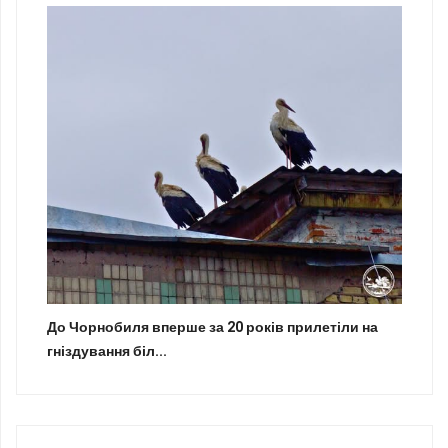
До Чорнобиля вперше за 20 років прилетіли на
гніздування біл...