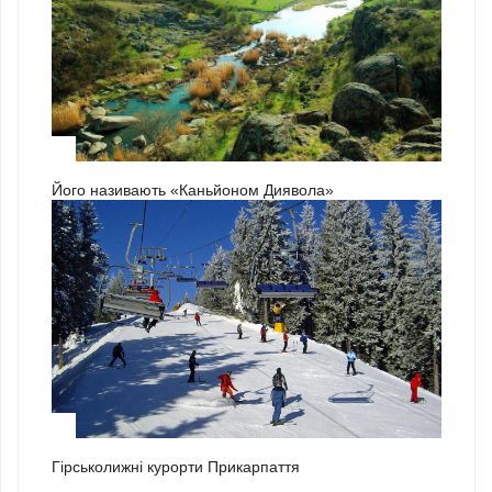
3
Його називають «Каньйоном Диявола»
1
Гірськолижні курорти Прикарпаття