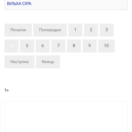
ВІЛЬХА СІРА
Початок
Попередня
1
2
3
4
5
6
7
8
9
10
Наступна
Кінець
?>