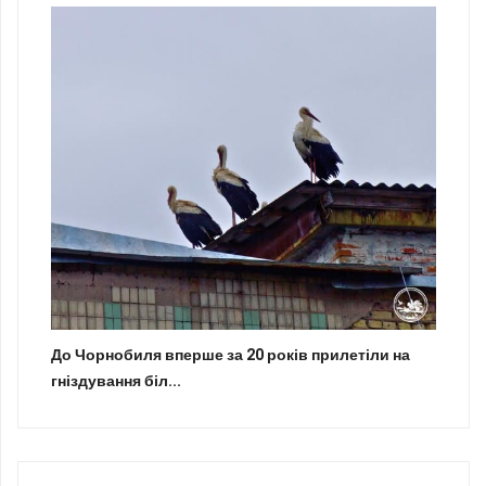
До Чорнобиля вперше за 20 років прилетіли на
гніздування біл...