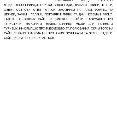
ПРИВАБЛИВІ МІСЦЯ СТВОРЕНІ
ЛЮДИНОЮ ТА ПРИРОДОЮ: РІЧКИ, ВОДОСПАДИ, ГІРСЬКІ ВЕРШИНИ, ПЕЧЕРИ,
ОЗЕРА, ОСТРОВИ, СТЕП ТА ЛІСИ, ЗАКАЗНИКИ ТА ПАРКИ, ФОРТЕЦІ ТА
ЦЕРКВИ, ЗАМКИ І ПАЛАЦИ, ПОПУЛЯРНІ ПЛЯЖІ ТА ДИКІ НЕЗВІДАНІ МІСЦЯ.
ТАКОЖ НА НАШОМУ САЙТІ ВИ ЗМОЖЕТЕ ЗНАЙТИ ІНФОРМАЦІЮ ПРО
ТУРИСТИЧНІ МАРШРУТИ, НАЙПОПУЛЯРНІШІ МІСЦЯ ДЛЯ ЗЕЛЕНОГО
ТУРИЗМУ; ІНФОРМАЦІЮ ПРО РИБОЛОВЛЮ ТА ПОЛЮВАННЯ. ОКРІМ ТОГО НА
САЙТІ ЗІБРАНО ІНФОРМАЦІЮ ПРО ТУРИСТИЧНІ БАЗИ ТА ЗЕЛЕНІ САДИБИ.
САЙТ ДИНАМІЧНО РОЗВИВАЄТЬСЯ.